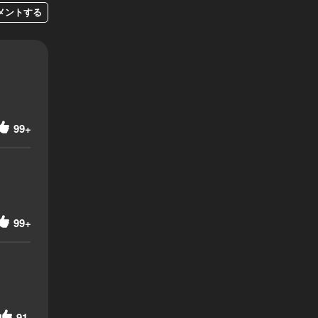
メントする
99+
99+
91