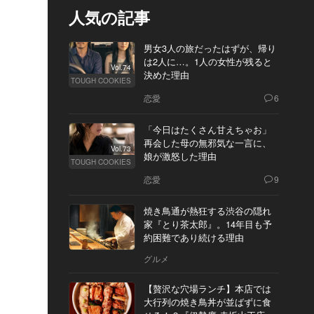
人気の記事
男女3人の旅だったはずが、帰り
は2人に…。1人の女性が残ると
Vol.74
決めた理由
TOUGH COOKIES
恋愛
6
「今日はたくさん甘えちゃお」
再会した母の無邪気な一言に、
Vol.73
娘が激怒した理由
TOUGH COOKIES
恋愛
9
焼き鳥通が熱狂する渋谷の隠れ
家『とり茶太郎』。14年目も予
約困難であり続ける理由
グルメ
【贅沢な穴場ランチ】本店では
大行列の焼き鳥丼が並ばずに食