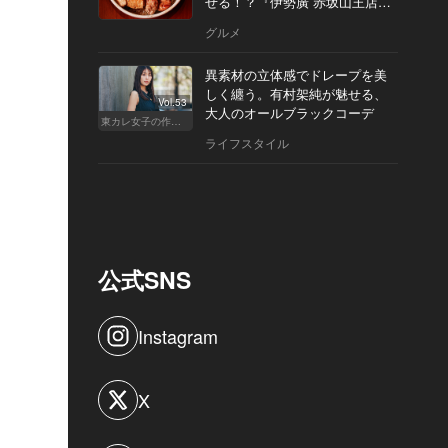
せる！？『伊勢廣 赤坂山王店』
へ
グルメ
異素材の立体感でドレープを美
しく纏う。有村架純が魅せる、
Vol.53
大人のオールブラックコーデ
東カレ女子の作り方
ライフスタイル
公式SNS
Instagram
X