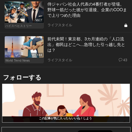
侍ジャパン社会人代表の4番打者が登場。
野球一筋だった彼が引退後、企業のCOOま
で上りつめた理由
Vol.7
ライフスタイル
ハイスペヒストリー
前代未聞！東京都、3カ月連続の「人口流
出」都民はどこへ...急増した引っ越し先と
は？
Vol.144
ライフスタイル
43
World Trend News
フォローする
この記事が気に入ったらいいね！しよう