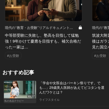
現代の“教育・お受験”リアルドキュメント
現代の“教
Vol.50
Vol.49
中等部受験に失敗し、塾高を目指して猛勉
筑波大附
強！9年かけて慶應を目指すも、補欠合格だ
後はガラ
った一家は…
見た国立
#お受験
#お受験
おすすめ記事
「学会や女医会はバーキン祭りです。で
も…」29歳美人医師があえてピコタンを選
んだワケとは？
Vol.17
ライフスタイル
私の名品テラピー