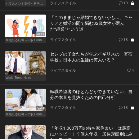
ライフスタイル
10
ハラスメント探偵～解決編～
「このままじゃ結婚できないかも…」キャ
リアと婚活の間で悩む32歳女性が選ん
だ“起業”という道
Vol.11
ライフスタイル
18
華麗なる転職～年収1,000万超の道～
セレブの子女たちが学ぶイギリスの「寄宿
学校」日本人の生徒は何人いる？
ライフスタイル
4
Vol.189
World Trend News
転職希望者のほとんどができていない、自
分の本音を見抜くための自己分析
ライフスタイル
18
Vol.4
華麗なる転職～年収1,000万超の道～
「年収1,000万円の持ち家住まい」は最高
にハッピー！？個人年収・居住形態別にみ