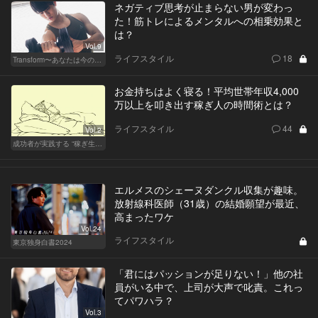
ネガティブ思考が止まらない男が変わっ
た！筋トレによるメンタルへの相乗効果と
は？
Vol.9
ライフスタイル
18
Transform〜あなたは今の自分に満足してますか？〜
お金持ちはよく寝る！平均世帯年収4,000
万以上を叩き出す稼ぎ人の時間術とは？
ライフスタイル
44
Vol.2
成功者が実践する “稼ぎ生活”
エルメスのシェーヌダンクル収集が趣味。
放射線科医師（31歳）の結婚願望が最近、
高まったワケ
Vol.24
ライフスタイル
東京独身白書2024
「君にはパッションが足りない！」他の社
員がいる中で、上司が大声で叱責。これっ
てパワハラ？
Vol.3