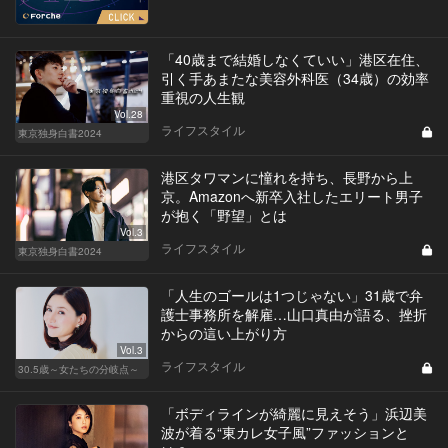
「40歳まで結婚しなくていい」港区在住、
引く手あまたな美容外科医（34歳）の効率
重視の人生観
Vol.28
ライフスタイル
東京独身白書2024
港区タワマンに憧れを持ち、長野から上
京。Amazonへ新卒入社したエリート男子
が抱く「野望」とは
Vol.3
ライフスタイル
東京独身白書2024
「人生のゴールは1つじゃない」31歳で弁
護士事務所を解雇…山口真由が語る、挫折
からの這い上がり方
Vol.3
ライフスタイル
30.5歳～女たちの分岐点～
「ボディラインが綺麗に見えそう」浜辺美
波が着る“東カレ女子風”ファッションと