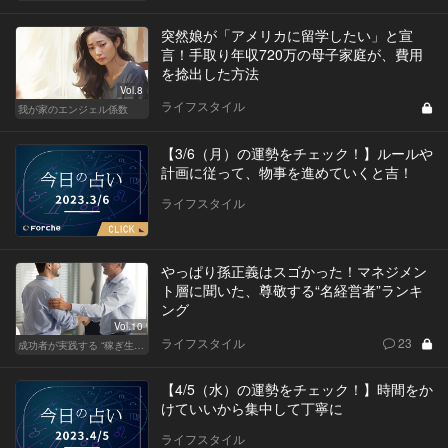
突然娘が「アメリカに留学したい」と宣
言！手取り年収720万の母子家庭が、費用
を捻出した方法
Vol.8
ライフスタイル
我が家のエンジェル係数
【3/6（月）の運勢をチェック！】ルールや
計画に従って、物事を進めていくと吉！
ライフスタイル
やっぱり孫正義はスゴかった！マネジメン
ト層に聞いた、尊敬する“名経営者”ランキ
ング
Vol.10
ライフスタイル
23
成功者が実践する “稼ぎ生活”
【4/5（水）の運勢をチェック！】時間をか
けていいから集中して丁寧に
ライフスタイル