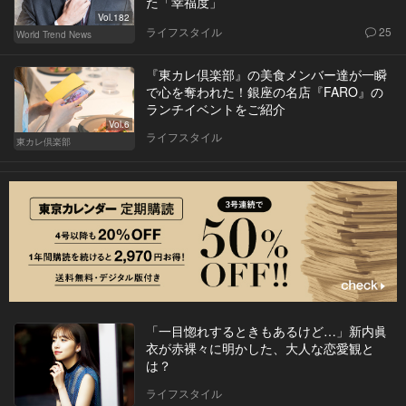
た「幸福度」
Vol.182
ライフスタイル
25
World Trend News
『東カレ倶楽部』の美食メンバー達が一瞬
で心を奪われた！銀座の名店『FARO』の
ランチイベントをご紹介
Vol.6
ライフスタイル
東カレ倶楽部
「一目惚れするときもあるけど…」新内眞
衣が赤裸々に明かした、大人な恋愛観と
は？
ライフスタイル