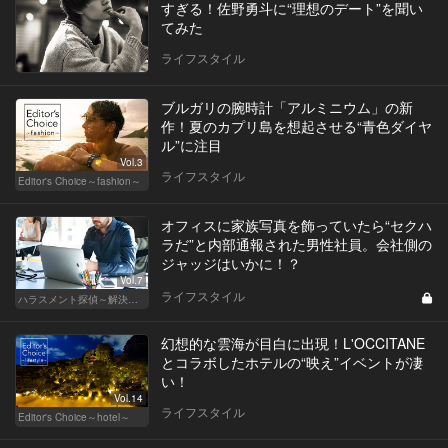
すぎる！佐野勇斗に“理想のデート”を聞い
てみた
ライフスタイル
ブルガリの腕時計「アルミニウム」の新
作！夏のカプリ島を想起させる“青色ダイヤ
ル”に注目
Vol.3
ライフスタイル
Editor's Choice～fashion～
オフィスに家族写真を飾っていたら“セクハ
ラだ”と内部通報された男性社員。会社側の
ジャッジはいかに！？
Vol.7
ライフスタイル
ハラスメント探偵～解決編～
幻想的な雲海が目白に出現！L'OCCITANE
とコラボしたホテルの“映え”イベントが凄
い！
Vol.14
ライフスタイル
Editor's Choice～hotel～