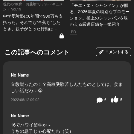
現代の“教育・お受験”リアルドキュメ
「モエ・エ・シャンドン」が贈
ント Vol.19
る、2026年夏の特別なプロモー
中学受験塾に6年間で900万も支
ション。極上のシャンパンを味
払った。それでも“全落ち”した
わえる厳選店舗を一挙紹介！
とき、親子がとった行動は…
PR
この記事へのコメント
コメントする
No Name
立教蹴ったの！？高校受験苦しんだものとしては、羨ま
しい話だわ…😭
2022/08/12 09:02
6
5
No Name
16でハワイ留学か～
うちの息子じゃ心配だわ（笑）