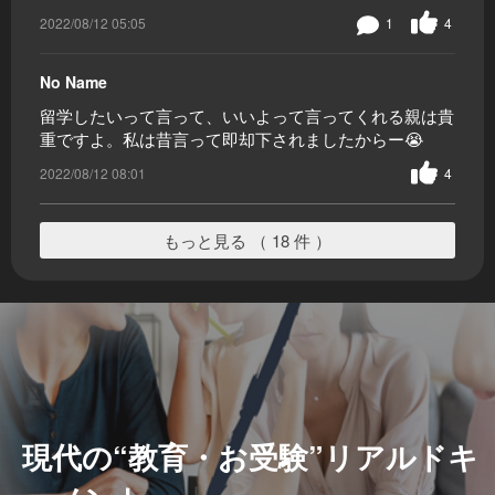
2022/08/12 05:05
1
4
No Name
留学したいって言って、いいよって言ってくれる親は貴
重ですよ。私は昔言って即却下されましたからー😭
2022/08/12 08:01
4
もっと見る （ 18 件 ）
現代の“教育・お受験”リアルドキ