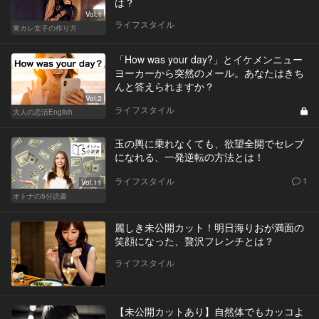
は？
Vol.1
ライフスタイル
東カレ女子の作り方
「How was your day?」とイケメンニュー
ヨーカーから突然のメール。あなたはきち
んと答えられますか？
Vol.2
ライフスタイル
大人の恋活English
玉の輿に乗れなくても、欲望全開でセレブ
になれる、一発逆転の方法とは！
ライフスタイル
1
Vol.11
オトナの5分読書
麗しき未公開カット！明日海りおが満面の
笑顔になった、贅沢フレンチとは？
ライフスタイル
【未公開カットあり】自然体でもカッコよ