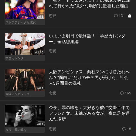
れて行かれた”意外な場所”に歓喜した理由
恋愛
131
Vol.3
ストラテジックな彼女
いよいよ明日で最終話！「学歴カレンダ
ー」全話総集編
恋愛
Vol.16
学歴カレンダー
大阪アンビシャス：商社マンには勝たれへ
ん？“面白い”だけのモテ男が受けた、社会
人3週間目の洗礼
Vol.1
恋愛
165
大阪アンビシャス
今夜、罪の味を：大好きな彼に交際半年で
フラレた女。未練がある女が、夜に足を運
んだ場所
Vol.1
恋愛
18
今夜、罪の味を