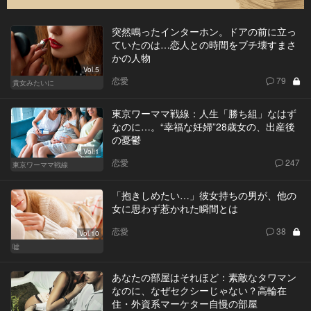
突然鳴ったインターホン。ドアの前に立っ
ていたのは…恋人との時間をブチ壊すまさ
かの人物
Vol.5
恋愛
79
貴女みたいに
東京ワーママ戦線：人生「勝ち組」なはず
なのに…。“幸福な妊婦”28歳女の、出産後
の憂鬱
Vol.1
恋愛
247
東京ワーママ戦線
「抱きしめたい…」彼女持ちの男が、他の
女に思わず惹かれた瞬間とは
恋愛
38
Vol.10
嘘
あなたの部屋はそれほど：素敵なタワマン
なのに、なぜセクシーじゃない？高輪在
住・外資系マーケター自慢の部屋