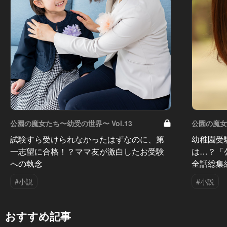
公園の魔女たち〜幼受の世界〜 Vol.13
公園の魔女た
試験すら受けられなかったはずなのに、第
幼稚園受
一志望に合格！？ママ友が激白したお受験
は…？「
への執念
全話総集
#小説
#小説
おすすめ記事