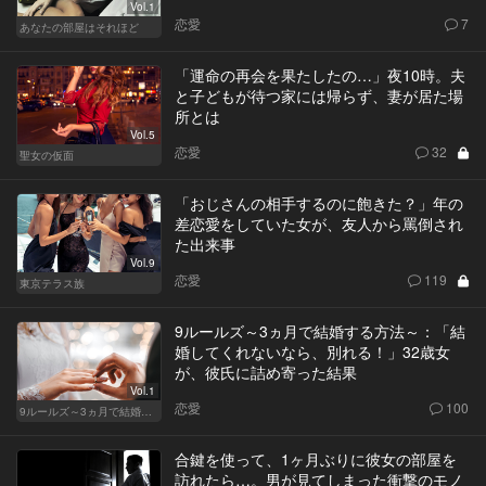
Vol.1
恋愛
7
あなたの部屋はそれほど
「運命の再会を果たしたの…」夜10時。夫
と子どもが待つ家には帰らず、妻が居た場
所とは
Vol.5
恋愛
32
聖女の仮面
「おじさんの相手するのに飽きた？」年の
差恋愛をしていた女が、友人から罵倒され
た出来事
Vol.9
恋愛
119
東京テラス族
9ルールズ～3ヵ月で結婚する方法～：「結
婚してくれないなら、別れる！」32歳女
が、彼氏に詰め寄った結果
Vol.1
恋愛
100
9ルールズ～3ヵ月で結婚する方法～
合鍵を使って、1ヶ月ぶりに彼女の部屋を
訪れたら…。男が見てしまった衝撃のモノ