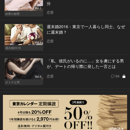
分
Vol.1
恋愛
由香の秘密
週末婚2016：東京で一人暮らし同士。なぜ
に週末婚？
恋愛
Vol.1
週末婚2016
「私、彼氏がいるのに…」女を虜にする男
が、デートの帰り際に発した一言とは
恋愛
94
Vol.3
オトナな男