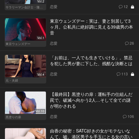
Vol.2
恋愛
12
サラリーマン会計士・隆一の迷い
東京ウェンズデー：実は、妻と別居して3
ヶ月。公私共に絶好調に見える39歳男の本
音
Vol.1
恋愛
26
東京ウェンズデー
「お前は、一人でも生きていける」。禁忌
を犯した男が妻に下した、残酷な決断とは
恋愛
113
Vol.4
元・夫婦
【最終回】黒塗りの扉：運転手の仕組んだ
罠で、破滅へ向かう2人…そして全ての謎
が明かされる
Vol.10
恋愛
106
黒塗りの扉
由香の秘密：SATC好きの女がモテないな
んて、嘘。港区男子を手玉にとる女の言い