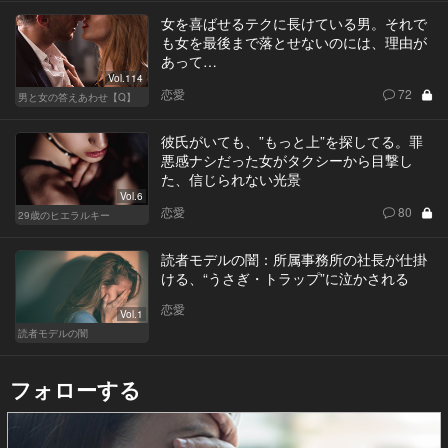
女を喜ばせるテクに長けている男。それで
も女を最後まで落とせないのには、理由が
あって…
Vol.114
恋愛
72
男と女の答えあわせ【Q】
彼氏がいても、”もっと上”を探してる。罪
悪感ナシだった女がタクシーから目撃し
た、信じられない光景
Vol.6
恋愛
80
29歳のヒエラルキー
読者モデルの闇：所属事務所の社長が仕掛
ける、“うさぎ・トラップ”に泣かされる
恋愛
Vol.1
読者モデルの闇
フォローする