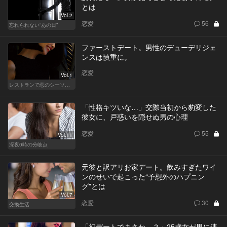
とは
Vol.2
恋愛
56
忘れられない“あの日”
ファーストデート。男性のデューデリジェ
ンスは慎重に。
恋愛
Vol.1
レストランで恋のシーソーゲーム（WOMAN）
「性格キツいな…」交際当初から豹変した
彼女に、戸惑いを隠せぬ男の心理
恋愛
55
Vol.11
深夜0時の分岐点
元彼と訳アリお家デート。飲みすぎたワイ
ンのせいで起こった“予想外のハプニン
グ”とは
Vol.7
恋愛
30
交換生活
「初デートでまさか…？」25歳女が男に連