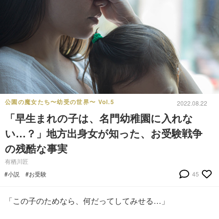
公園の魔女たち〜幼受の世界〜 Vol.5
2022.08.22
「早生まれの子は、名門幼稚園に入れな
い…？」地方出身女が知った、お受験戦争
の残酷な事実
有栖川匠
#小説
#お受験
45
「この子のためなら、何だってしてみせる…」