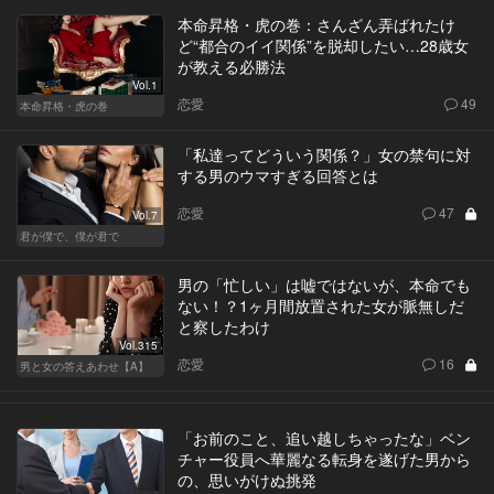
本命昇格・虎の巻：さんざん弄ばれたけ
ど“都合のイイ関係”を脱却したい…28歳女
が教える必勝法
Vol.1
恋愛
49
本命昇格・虎の巻
「私達ってどういう関係？」女の禁句に対
する男のウマすぎる回答とは
恋愛
47
Vol.7
君が僕で、僕が君で
男の「忙しい」は嘘ではないが、本命でも
ない！？1ヶ月間放置された女が脈無しだ
と察したわけ
Vol.315
恋愛
16
男と女の答えあわせ【A】
「お前のこと、追い越しちゃったな」ベン
チャー役員へ華麗なる転身を遂げた男から
の、思いがけぬ挑発