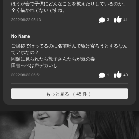
ほうが会で子供にどんなことを教えたりしているのか、
全く描かれてないですね。
2022/08/22 05:13
3
41
No Name
ご挨拶で行ってるのに名前呼んで駆け寄ろうとするなん
てアホなの？
同類に見られたら敦子さんたちが気の毒
田舎っぺは声デカいし
2022/08/22 06:51
1
40
もっと見る （ 45 件 ）