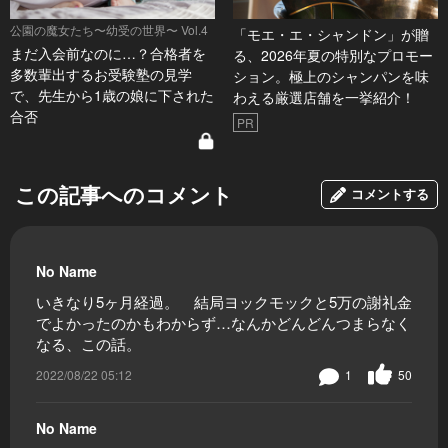
公園の魔女たち〜幼受の世界〜 Vol.4
「モエ・エ・シャンドン」が贈
まだ入会前なのに…？合格者を
る、2026年夏の特別なプロモー
多数輩出するお受験塾の見学
ション。極上のシャンパンを味
で、先生から1歳の娘に下された
わえる厳選店舗を一挙紹介！
合否
PR
この記事へのコメント
コメントする
No Name
いきなり5ヶ月経過。 結局ヨックモックと5万の謝礼金
でよかったのかもわからず…なんかどんどんつまらなく
なる、この話。
2022/08/22 05:12
1
50
No Name