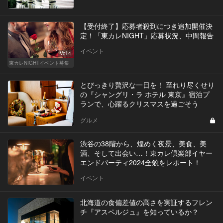
【受付終了】応募者殺到につき追加開催決
定！「東カレNIGHT」応募状況、中間報告
イベント
Vol.4
東カレNIGHTイベント募集
とびっきり贅沢な一日を！ 至れり尽くせり
の『シャングリ・ラ ホテル 東京』宿泊プ
ランで、心躍るクリスマスを過ごそう
グルメ
渋谷の38階から、煌めく夜景、美食、美
酒、そして出会い…！東カレ倶楽部イヤー
エンドパーティ2024全貌をレポート！
イベント
北海道の食偏差値の高さを実証するフレン
チ『アスペルジュ』を知っているか？