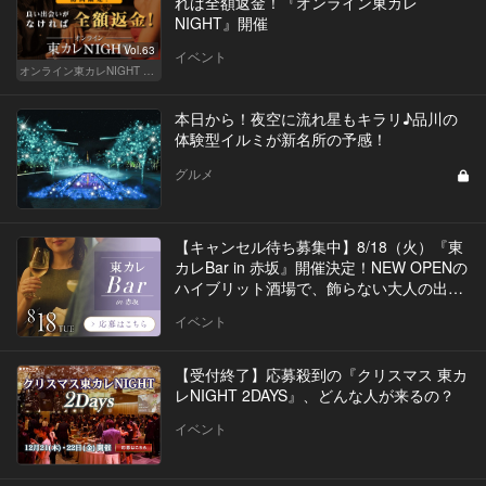
れば全額返金！『オンライン東カレ
NIGHT』開催
Vol.63
イベント
オンライン東カレNIGHT イベント募集
本日から！夜空に流れ星もキラリ♪品川の
体験型イルミが新名所の予感！
グルメ
【キャンセル待ち募集中】8/18（火）『東
カレBar in 赤坂』開催決定！NEW OPENの
ハイブリット酒場で、飾らない大人の出会
いを
イベント
【受付終了】応募殺到の『クリスマス 東カ
レNIGHT 2DAYS』、どんな人が来るの？
イベント