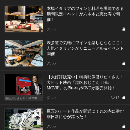
本場イタリアのワインと料理を堪能できる
期間限定イベントが六本木と恵比寿で開
催！
グルメ
表参道で気軽にワインを楽しむならここ！
人気イタリアンがリニューアル＆イベント
開催
グルメ
【大好評販売中】特典映像盛りだくさん！
大ヒット映画『港区おじさん THE
MOVIE』のBlu-ray&DVDが販売開始！
Vol.9
グルメ
15
港区おじさんTHEMOVIE
巨匠のアート作品が間近に！丸の内に潜む
非日常に心が躍った！
グルメ