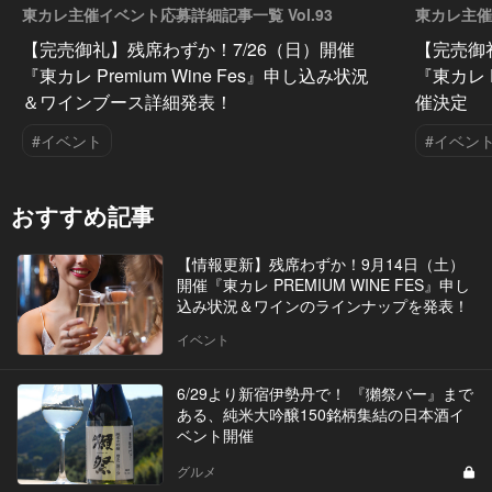
東カレ主催イベント応募詳細記事一覧 Vol.93
東カレ主催
【完売御礼】残席わずか！7/26（日）開催
【完売御
『東カレ Premium Wine Fes』申し込み状況
『東カレ P
＆ワインブース詳細発表！
催決定
#イベント
#イベン
おすすめ記事
【情報更新】残席わずか！9月14日（土）
開催『東カレ PREMIUM WINE FES』申し
込み状況＆ワインのラインナップを発表！
イベント
6/29より新宿伊勢丹で！ 『獺祭バー』まで
ある、純米大吟醸150銘柄集結の日本酒イ
ベント開催
グルメ