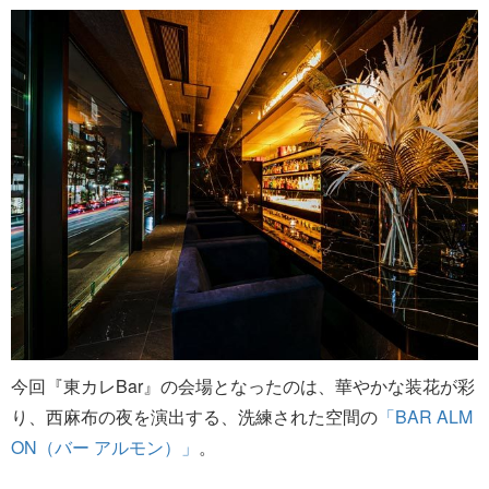
今回『東カレBar』の会場となったのは、華やかな装花が彩
り、西麻布の夜を演出する、洗練された空間の
「BAR ALM
ON（バー アルモン）」
。