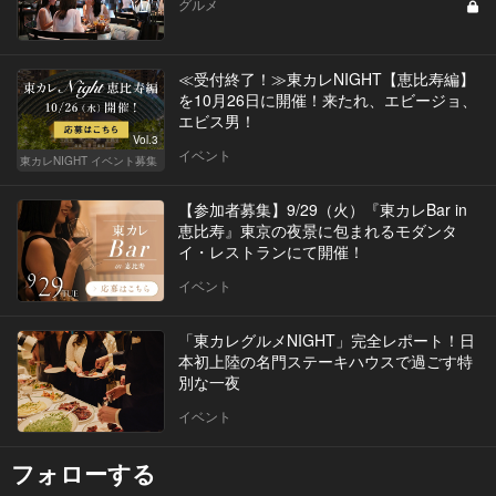
グルメ
≪受付終了！≫東カレNIGHT【恵比寿編】
を10月26日に開催！来たれ、エビージョ、
エビス男！
Vol.3
イベント
東カレNIGHT イベント募集
【参加者募集】9/29（火）『東カレBar in
恵比寿』東京の夜景に包まれるモダンタ
イ・レストランにて開催！
イベント
「東カレグルメNIGHT」完全レポート！日
本初上陸の名門ステーキハウスで過ごす特
別な一夜
イベント
フォローする