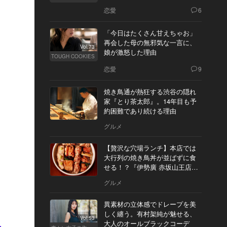
恋愛
6
「今日はたくさん甘えちゃお」
再会した母の無邪気な一言に、
Vol.73
娘が激怒した理由
TOUGH COOKIES
恋愛
9
焼き鳥通が熱狂する渋谷の隠れ
家『とり茶太郎』。14年目も予
約困難であり続ける理由
グルメ
【贅沢な穴場ランチ】本店では
大行列の焼き鳥丼が並ばずに食
せる！？『伊勢廣 赤坂山王店』
へ
グルメ
異素材の立体感でドレープを美
しく纏う。有村架純が魅せる、
Vol.53
大人のオールブラックコーデ