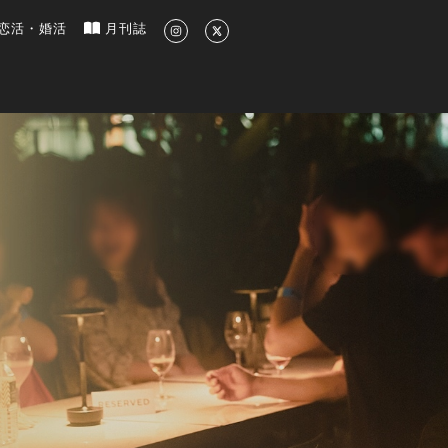
新のグルメ、洗練されたライフスタイル情報
恋活・婚活
月刊誌