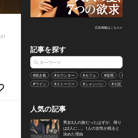
広告掲載はこちら≫
.01
記事を探す
！
#焼き鳥
#カウンター
#カフェ
#採用
#恋愛
#ワイン
#ストーリー
#シャンパン
#小説
#イ
人気の記事
男女3人の旅だったはずが、帰り
は2人に…。1人の女性が残ると
Vol.74
決めた理由
TOUGH COOKIES