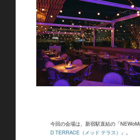
今回の会場は、新宿駅直結の「NEWoMan新
D TERRACE（メッド テラス）』
。