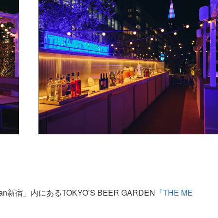
宿」内にあるTOKYO’S BEER GARDEN
『THE ME