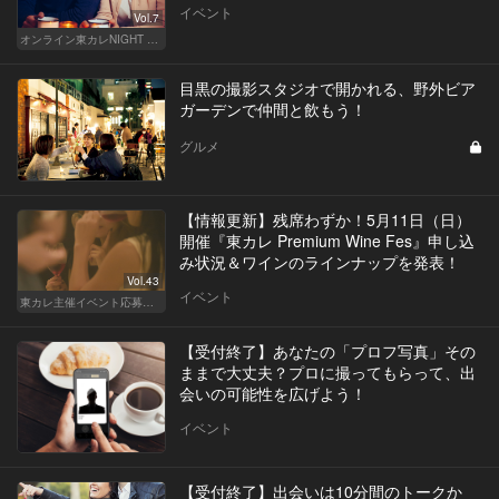
イベント
Vol.7
オンライン東カレNIGHT イベント募集
目黒の撮影スタジオで開かれる、野外ビア
ガーデンで仲間と飲もう！
グルメ
【情報更新】残席わずか！5月11日（日）
開催『東カレ Premium Wine Fes』申し込
み状況＆ワインのラインナップを発表！
Vol.43
イベント
東カレ主催イベント応募詳細記事一覧
【受付終了】あなたの「プロフ写真」その
ままで大丈夫？プロに撮ってもらって、出
会いの可能性を広げよう！
イベント
【受付終了】出会いは10分間のトークか