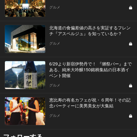
グルメ
北海道の食偏差値の高さを実証するフレン
チ『アスペルジュ』を知っているか？
グルメ
6/29より新宿伊勢丹で！ 『獺祭バー』まで
ある、純米大吟醸150銘柄集結の日本酒イ
ベント開催
グルメ
恵比寿の有名カフェが祝・６周年！その記
念パーティーに美男美女が大集結
グルメ
フォローする