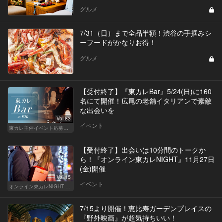
グルメ
7/31（日）まで全品半額！渋谷の手掴みシ
ーフードがかなりお得！
グルメ
【受付終了】『東カレBar』5/24(日)に160
名にて開催！広尾の老舗イタリアンで素敵
な出会いを
Vol.83
イベント
東カレ主催イベント応募詳細記事一覧
【受付終了】出会いは10分間のトークか
ら！『オンライン東カレNIGHT』11月27日
(金)開催
Vol.15
イベント
オンライン東カレNIGHT イベント募集
7/15より開催！恵比寿ガーデンプレイスの
『野外映画』が超気持ちいい！