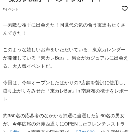
#イベント
―素敵な相手に出会えた！同世代の気の合う友達もたくさ
んできた！ー
このような嬉しいお声をいただいている、東京カレンダー
が開催している『東カレBar』。男女がカジュアルに出会え
る、大人気イベントだ。
今回は、今年オープンしたばかりの2店舗を贅沢に使用し、
盛り上がりをみせた『東カレBar』in 南麻布の様子をレポー
ト！
約350名の応募者のなかから抽選に当選した計60名の男女
が、今年広尾の外苑西通りにOPENしたフレンチレストラ
ン
『d'ici』
と南麻布の隠れ家バー
『Bar 026』
の２店舗に集