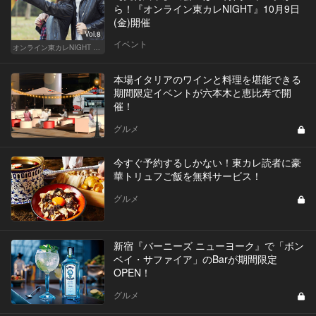
ら！『オンライン東カレNIGHT』10月9日
(金)開催
Vol.8
イベント
オンライン東カレNIGHT イベント募集
本場イタリアのワインと料理を堪能できる
期間限定イベントが六本木と恵比寿で開
催！
グルメ
今すぐ予約するしかない！東カレ読者に豪
華トリュフご飯を無料サービス！
グルメ
新宿『バーニーズ ニューヨーク』で「ボン
ベイ・サファイア」のBarが期間限定
OPEN！
グルメ