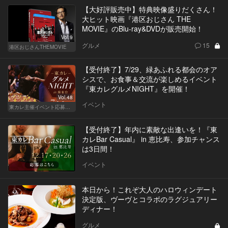
【大好評販売中】特典映像盛りだくさん！
大ヒット映画『港区おじさん THE
MOVIE』のBlu-ray&DVDが販売開始！
Vol.9
グルメ
15
港区おじさんTHEMOVIE
【受付終了】7/29、緑あふれる都会のオア
シスで、お食事＆交流が楽しめるイベント
『東カレグルメNIGHT』を開催！
Vol.48
イベント
東カレ主催イベント応募詳細記事一覧
【受付終了】年内に素敵な出逢いを！『東
カレBar Casual』 in 恵比寿、参加チャンス
は3日間！
イベント
本日から！これぞ大人のハロウィンデート
決定版、ヴーヴとコラボのラグジュアリー
ディナー！
グルメ