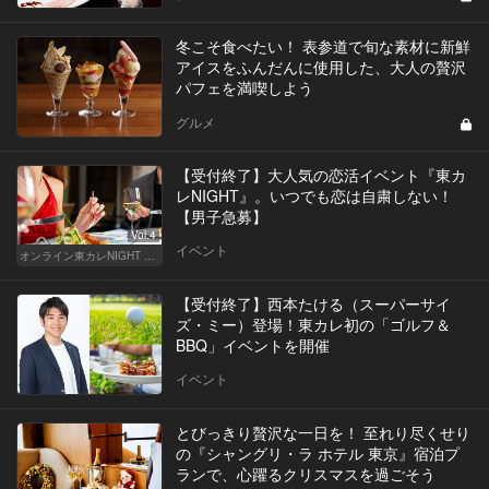
冬こそ食べたい！ 表参道で旬な素材に新鮮
アイスをふんだんに使用した、大人の贅沢
パフェを満喫しよう
グルメ
【受付終了】大人気の恋活イベント『東カ
レNIGHT』。いつでも恋は自粛しない！
【男子急募】
Vol.4
イベント
オンライン東カレNIGHT イベント募集
【受付終了】西本たける（スーパーサイ
ズ・ミー）登場！東カレ初の「ゴルフ＆
BBQ」イベントを開催
イベント
とびっきり贅沢な一日を！ 至れり尽くせり
の『シャングリ・ラ ホテル 東京』宿泊プ
ランで、心躍るクリスマスを過ごそう