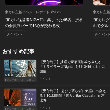
東カレ主催イベントレポート Vol.28
東カレ主催イ
“東カレ経営者NIGHT”に集まった45名。渋谷
“東カレグ
の会員制バーで野心が交わる夜
山でグル
#イベント
#イベン
おすすめ記事
【受付終了】抽選で豪華宿泊券も当たる！
『トラベラーズNight』を6月24日（土）に
開催
Vol.14
イベント
東カレ主催イベント応募詳細記事一覧
【受付終了】 肩ひじ張らずに気軽に出会え
る！10/22開催『東カレBar Casual』 in 恵
比寿
Vol.61
イベント
東カレ主催イベント応募詳細記事一覧