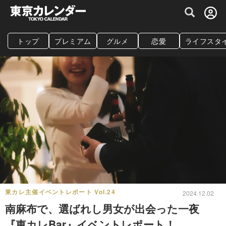
グルメ情報・プレミアムレストラン予約サイト
トップ
プレミアム
グルメ
恋愛
ライフスタ
東カレ主催イベントレポート Vol.24
2024.12.02
南麻布で、選ばれし男女が出会った一夜
『東カレBar』イベントレポート！