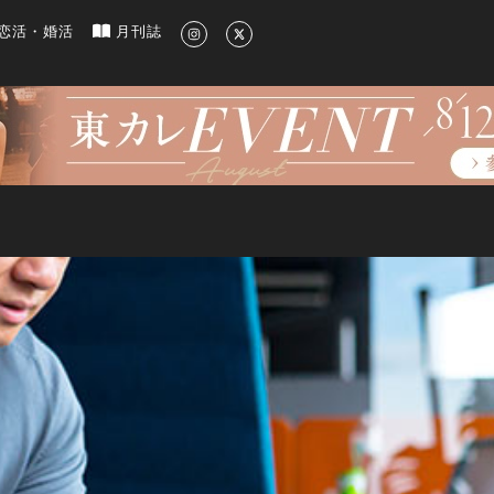
新のグルメ、洗練されたライフスタイル情報
恋活・婚活
月刊誌