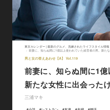
東京カレンダー | 最新のグルメ、洗練されたライフスタイル情報
前妻に、知らぬ間に1億以上使われていた経営者の男。新た
男と女の答えあわせ【A】 Vol.119
前妻に、知らぬ間に1億
新たな女性に出会った
三浦マキ
#小説
#レストラン
#友達
#夫婦
#婚活