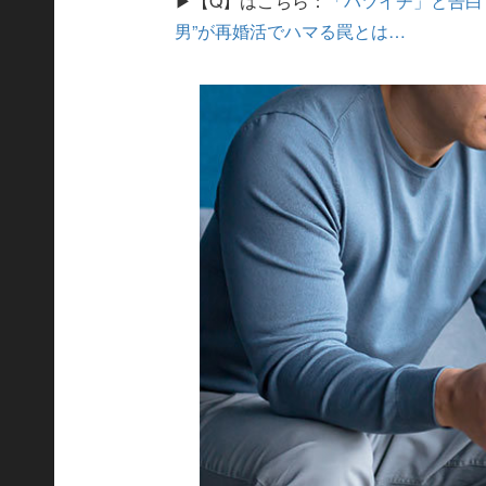
▶【Q】はこちら：
「バツイチ」と告白
男”が再婚活でハマる罠とは…