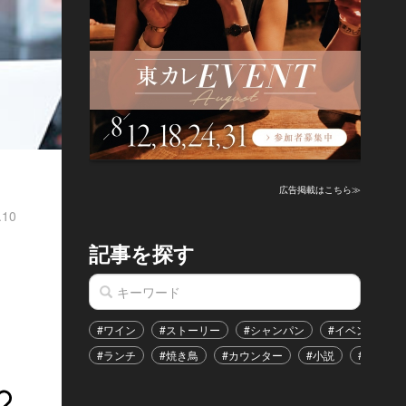
広告掲載はこちら≫
.10
記事を探す
#ワイン
#ストーリー
#シャンパン
#イベント
#ランチ
#焼き鳥
#カウンター
#小説
#恋愛