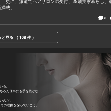
 更に、派遣でヘアサロンの受付、28歳実家暮らし、
所満載。
8
と見る （ 108 件 ）
いる。
ちろん仕事にも手を抜かな
いのだ。
。その理由を探っていこう。