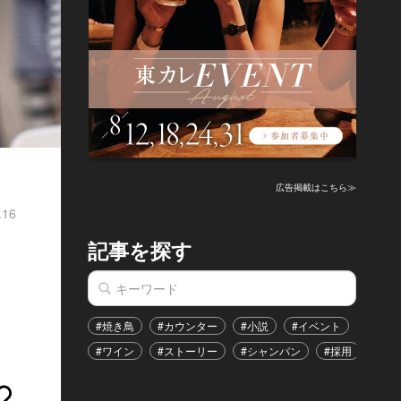
広告掲載はこちら≫
.16
記事を探す
、
#焼き鳥
#カウンター
#小説
#イベント
#港区
#ワイン
#ストーリー
#シャンパン
#採用
#恋