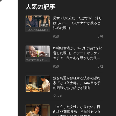
人気の記事
男女3人の旅だったはずが、帰り
は2人に…。1人の女性が残ると
Vol.74
決めた理由
TOUGH COOKIES
恋愛
6
29歳経営者が、3ヶ月で結婚を決
意した理由。初デートからケン
Vol.323
カまで、彼の心を動かした彼女
男と女の答えあわせ【Q】
の態度とは
恋愛
2
焼き鳥通が熱狂する渋谷の隠れ
家『とり茶太郎』。14年目も予
約困難であり続ける理由
グルメ
「自立した女性になりたい」日
向坂46藤嶌果歩、初単独センタ