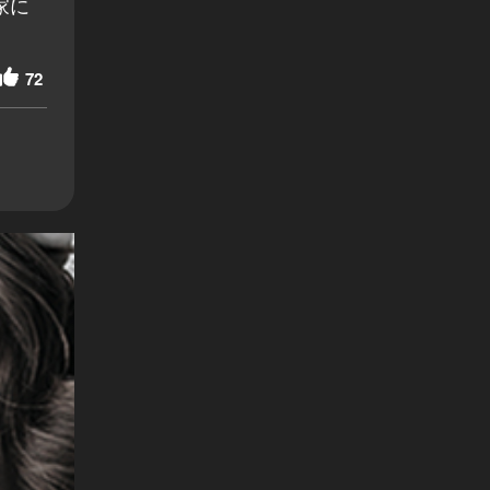
家に
72