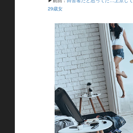
▶前回：
田舎者だと思ってた…上京して
29歳女