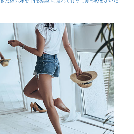
きた彼の妹を“回る鮨屋”に連れて行って赤っ恥をかいた