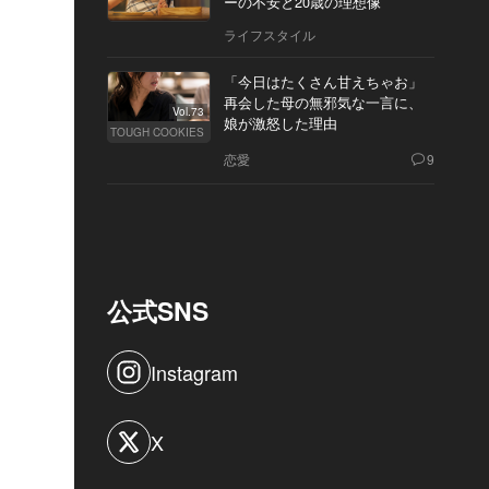
ーの不安と20歳の理想像
ライフスタイル
「今日はたくさん甘えちゃお」
再会した母の無邪気な一言に、
Vol.73
娘が激怒した理由
TOUGH COOKIES
恋愛
9
公式SNS
Instagram
X