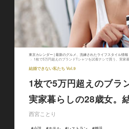
東京カレンダー | 最新のグルメ、洗練されたライフスタイル情報
1枚で5万円超えのブランドTシャツを試着ナシで買う、実家
結婚できない私たち Vol.9
1枚で5万円超えのブラ
実家暮らしの28歳女。
西宮ことり
#小説
#ホテル
#レストラン
#婚活