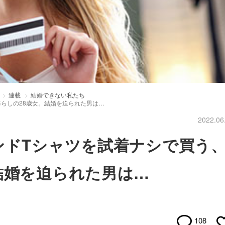
連載
結婚できない私たち
暮らしの28歳女。結婚を迫られた男は…
2022.06
ンドTシャツを試着ナシで買う
結婚を迫られた男は…
108