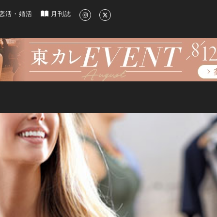
新のグルメ、洗練されたライフスタイル情報
恋活・婚活
月刊誌