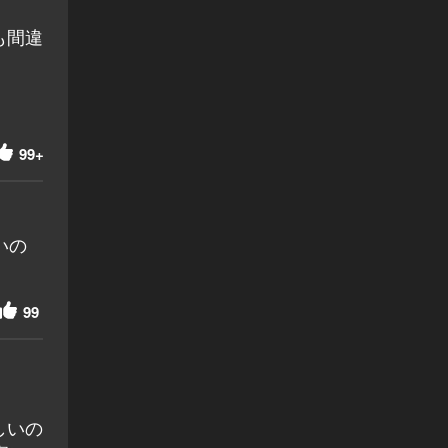
も間違
99+
いの
99
しいの