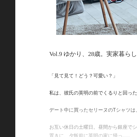
Vol.9 ゆかり、28歳。実家
「見て見て！どう？可愛い？」
私は、彼氏の英明の前でくるりと回っ
デート中に買ったセリーヌのTシャツは
お互い休日の土曜日。昼間から銀座で
置きに、夕飯前に英明の家に帰っ......