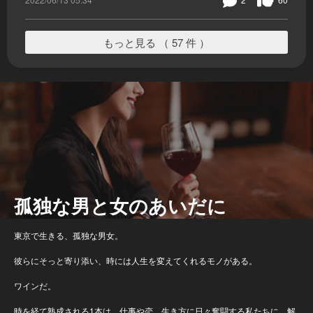
もっと見る （ 57 件 ）
孤独な男と女のあいだに
東京で生きる、孤独な男女。
彼らにそっと寄り添い、時には人生を変えてくれるモノがある。
ワインだ。
時を経て熟成される1本は、仕事や恋、生き方に日々奮闘する私たちに、解