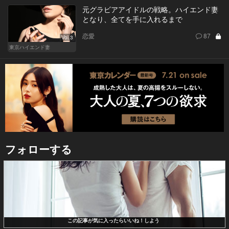
元グラビアアイドルの戦略。ハイエンド妻
となり、全てを手に入れるまで
恋愛
87
Vol.3
東京ハイエンド妻
フォローする
この記事が気に入ったらいいね！しよう