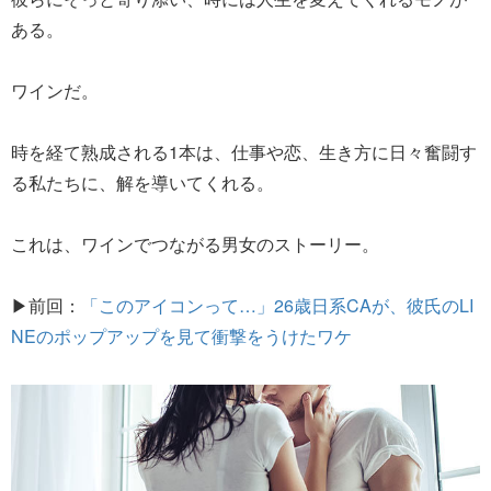
ある。
ワインだ。
時を経て熟成される1本は、仕事や恋、生き方に日々奮闘す
る私たちに、解を導いてくれる。
これは、ワインでつながる男女のストーリー。
▶前回：
「このアイコンって…」26歳日系CAが、彼氏のLI
NEのポップアップを見て衝撃をうけたワケ