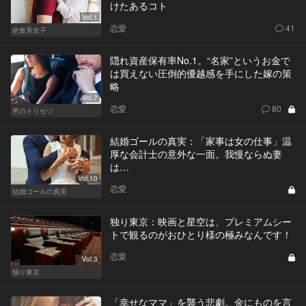
けたあるコト
Vol.1
恋愛
41
絶食系女子
隠れ資産保有率No.1。“名家”というお金で
は買えない圧倒的優越感を手にした嫁の策
略
Vol.7
恋愛
80
男のトリセツ
結婚ゴールの真実：「家事は女の仕事」温
厚な会計士の意外な一面。我慢ならぬ妻
は…
Vol.10
恋愛
結婚ゴールの真実
独り東京：映画と星空は、プレミアムシー
トで観るのがおひとり様の極みなんです！
恋愛
Vol.3
独り東京
「幸せなママ」を襲う悲劇。金にものを言