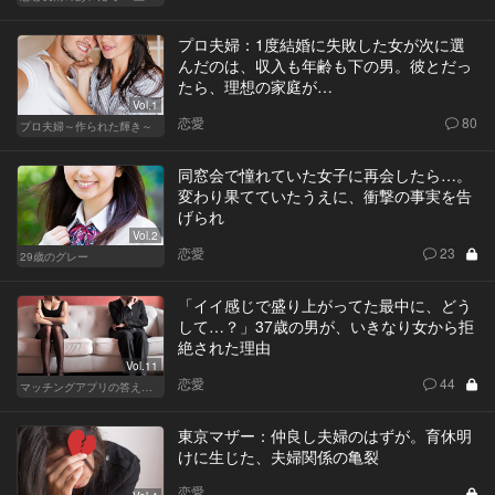
プロ夫婦：1度結婚に失敗した女が次に選
んだのは、収入も年齢も下の男。彼とだっ
たら、理想の家庭が…
Vol.1
恋愛
80
プロ夫婦～作られた輝き～
同窓会で憧れていた女子に再会したら…。
変わり果てていたうえに、衝撃の事実を告
げられ
Vol.2
恋愛
23
29歳のグレー
「イイ感じで盛り上がってた最中に、どう
して…？」37歳の男が、いきなり女から拒
絶された理由
Vol.11
恋愛
44
マッチングアプリの答えあわせ【Q】
東京マザー：仲良し夫婦のはずが。育休明
けに生じた、夫婦関係の亀裂
恋愛