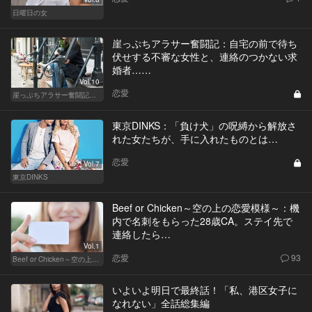
日曜日の女
崖っぷちアラサー奮闘記：自宅の前で待ち
伏せする不審な女性と、連絡のつかない求
婚者……
Vol.10
恋愛
崖っぷちアラサー奮闘記 written by 内埜さくら
東京DINKS：「負け犬」の呪縛から解放さ
れた女たちが、手に入れたものとは…
恋愛
Vol.7
東京DINKS
Beef or Chicken～空の上の恋愛模様～：機
内で名刺をもらった28歳CA。ステイ先で
連絡したら…
Vol.1
恋愛
93
Beef or Chicken～空の上の恋愛模様～
いよいよ明日で最終話！「私、港区女子に
なれない」全話総集編