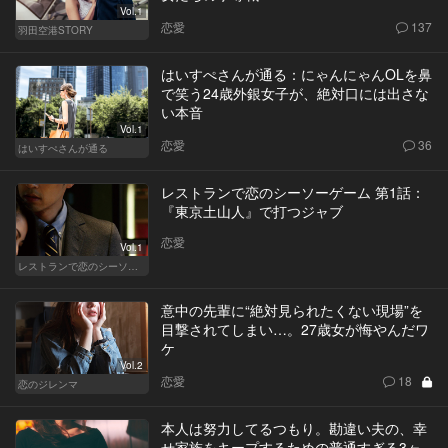
Vol.1
恋愛
137
羽田空港STORY
はいすぺさんが通る：にゃんにゃんOLを鼻
で笑う24歳外銀女子が、絶対口には出さな
い本音
Vol.1
恋愛
36
はいすぺさんが通る
レストランで恋のシーソーゲーム 第1話：
『東京土山人』で打つジャブ
恋愛
Vol.1
レストランで恋のシーソーゲーム（MAN）
意中の先輩に“絶対見られたくない現場”を
目撃されてしまい…。27歳女が悔やんだワ
ケ
Vol.2
恋愛
18
恋のジレンマ
本人は努力してるつもり。勘違い夫の、幸
せ家族をキープするための普通すぎる3ヶ