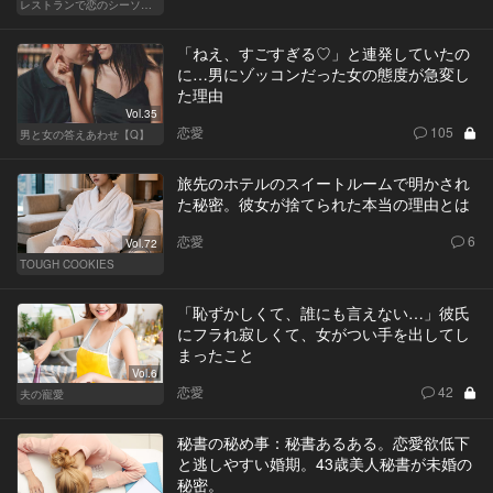
レストランで恋のシーソーゲーム（WOMAN）
「ねえ、すごすぎる♡」と連発していたの
に…男にゾッコンだった女の態度が急変し
た理由
Vol.35
恋愛
105
男と女の答えあわせ【Q】
旅先のホテルのスイートルームで明かされ
た秘密。彼女が捨てられた本当の理由とは
恋愛
6
Vol.72
TOUGH COOKIES
「恥ずかしくて、誰にも言えない…」彼氏
にフラれ寂しくて、女がつい手を出してし
まったこと
Vol.6
恋愛
42
夫の寵愛
秘書の秘め事：秘書あるある。恋愛欲低下
と逃しやすい婚期。43歳美人秘書が未婚の
秘密。