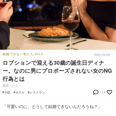
結婚できない私たち Vol.2
2022.04.28
ロブションで迎える30歳の誕生日ディナ
ー。なのに男にプロポーズされない女のNG
行為とは
西宮ことり
#小説
#ホテル
#レストラン
114
「可愛いのに、どうして結婚できないんだろうね？」