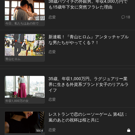
38歳バツイチの外銀男。年収4,000万円で
も15歳年下女に突然フラレた理由
恋愛
18
Vol.13
今日、私たちはあの街で
新連載！『青山ヒロム』アンタッチャブル
な男たちがやってくる？！
恋愛
Vol.1
青山ヒロム
35歳、年収1,000万円。ラグジュアリー業
界に生きる外資系ブランド女子のリアルラ
イフ
Vol.1
恋愛
年収1,000万の女
レストランで恋のシーソーゲーム 第4話：
嵐のあとの祝杯は桜と共に
恋愛
Vol.4