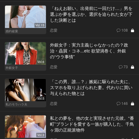
「ねえお願い、出発前に一回だけ…」男を
選ぶか夢を選ぶか、選択を迫られた女が下
した決断とは
Vol.15
恋愛
108
婚約破棄
外銀女子：実力主義じゃなかったの？政
治・贔屓・コネ...etc 欲望渦巻く、外銀
の“ウラ事情”
Vol.6
恋愛
73
外銀女子
「この男、誰…？」嫉妬に駆られた夫に、
スマホを取り上げられた妻。代わりに買い
与えられた物とは
Vol.5
恋愛
146
私のモラハラ夫
私との夢を、他の女と実現させた元彼。“番
町”ブランドを愛する一族が購入した、千鳥
ヶ淵の正統派物件
Vol.3