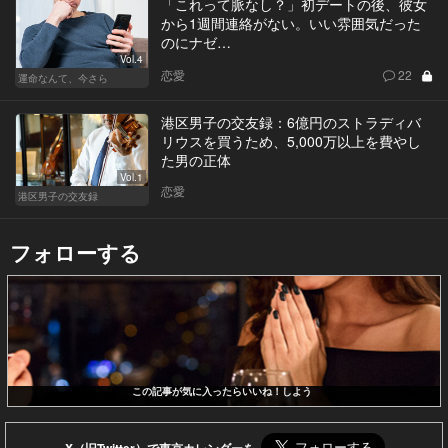
「これって脈なし？」初デートの後、彼女
から1週間連絡がない。いい雰囲気だった
のにナゼ…
Vol.4
恋愛
22
運命なんて、今さら
港区男子の交友録：6億円のストラディバ
リウスを買うため、5,000万以上を費やし
た男の正体
Vol.1
恋愛
港区男子の交友録
フォローする
この記事が気に入ったらいいね！しよう