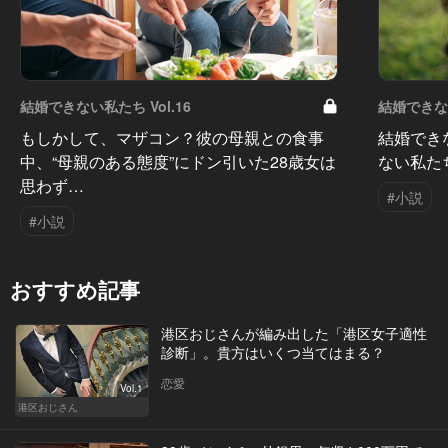
結婚できない私たち Vol.16
結婚できない
もしかして、マザコン？彼の母親との食事
結婚でき
中、“母親のある態度”にドン引いた28歳女は
ない私た
思わず…
#小説
#小説
おすすめ記事
港区おじさんが編み出した「港区女子適性
診断」。貴方はいくつ当てはまる？
恋愛
Vol.1
港区おじさん