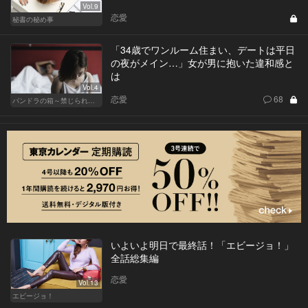
Vol.9
恋愛
秘書の秘め事
「34歳でワンルーム住まい、デートは平日
の夜がメイン…」女が男に抱いた違和感と
は
Vol.4
恋愛
68
パンドラの箱～禁じられた一手～
いよいよ明日で最終話！「エビージョ！」
全話総集編
恋愛
Vol.13
エビージョ！