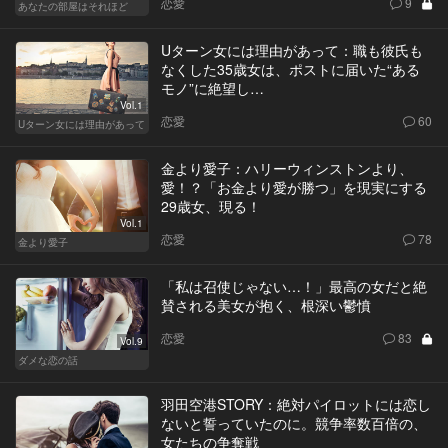
恋愛
9
あなたの部屋はそれほど
Uターン女には理由があって：職も彼氏も
なくした35歳女は、ポストに届いた“ある
モノ”に絶望し…
Vol.1
恋愛
60
Uターン女には理由があって
金より愛子：ハリーウィンストンより、
愛！？「お金より愛が勝つ」を現実にする
29歳女、現る！
Vol.1
恋愛
78
金より愛子
「私は召使じゃない…！」最高の女だと絶
賛される美女が抱く、根深い鬱憤
恋愛
83
Vol.9
ダメな恋の話
羽田空港STORY：絶対パイロットには恋し
ないと誓っていたのに。競争率数百倍の、
女たちの争奪戦