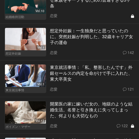
条
Vol.10
恋愛
結婚維持活動
想定外妊娠：一生独身だと思っていたの
に。突然妊娠が判明した、32歳キャリア女
子の運命
Vol.1
恋愛
142
想定外妊娠
東京就活事情：「私、整形したんです」外
銀セールスの内定を命がけで手に入れた、
東大卒美女
Vol.1
恋愛
121
東京就活事情
開業医の家に嫁いだ女の、地獄のような結
婚生活。名誉と引き換えに失ってしまっ
た、何よりも大切なもの
Vol.12
恋愛
122
ポイズン・マザー