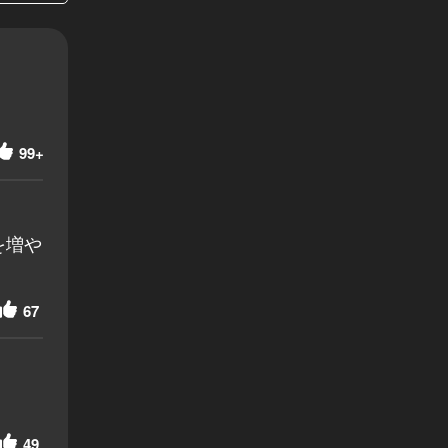
99+
を増や
67
49