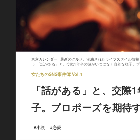
東京カレンダー | 最新のグルメ、洗練されたライフスタイル情報
「話がある」と、交際1年半の彼がいつになく真剣な様子。
女たちのSNS事件簿 Vol.4
「話がある」と、交際
子。プロポーズを期待
#小説
#恋愛