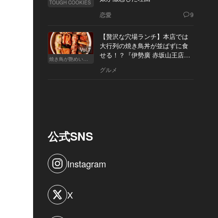
TOUGH COOKIES
恋愛
9
【贅沢な穴場ランチ】本店では
大行列の焼き鳥丼が並ばずに食
Vol.7
せる！？『伊勢廣 赤坂山王店』
焼き鳥が艶めいてきた
へ
グルメ
公式SNS
Instagram
X