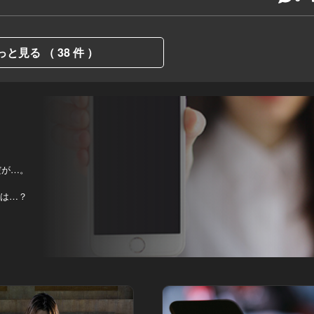
っと見る （ 38 件 ）
ルだが…。
末は…？