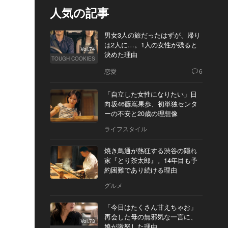
人気の記事
男女3人の旅だったはずが、帰り
は2人に…。1人の女性が残ると
Vol.74
決めた理由
TOUGH COOKIES
恋愛
6
「自立した女性になりたい」日
向坂46藤嶌果歩、初単独センタ
ーの不安と20歳の理想像
ライフスタイル
焼き鳥通が熱狂する渋谷の隠れ
家『とり茶太郎』。14年目も予
約困難であり続ける理由
グルメ
「今日はたくさん甘えちゃお」
再会した母の無邪気な一言に、
Vol.73
娘が激怒した理由