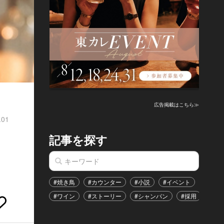
広告掲載はこちら≫
.01
記事を探す
#焼き鳥
#カウンター
#小説
#イベント
#港区
#ワイン
#ストーリー
#シャンパン
#採用
#恋