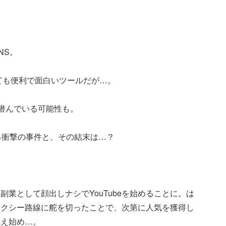
NS。
rなど、とても便利で面白いツールだが…。
が潜んでいる可能性も。
る衝撃の事件と、その結末は…？
業として顔出しナシでYouTubeを始めることに。は
セクシー路線に舵を切ったことで、次第に人気を獲得し
増え始め…。