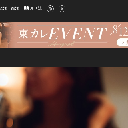
新のグルメ、洗練されたライフスタイル情報
恋活・婚活
月刊誌