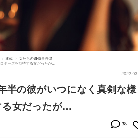
連載
女たちのSNS事件簿
プロポーズを期待する女だったが…
2022.03
1年半の彼がいつになく真剣な様
する女だったが…
38