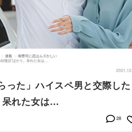
連載
御曹司に恋はムズかしい
の自慢話”ばかり。呆れた女は…
2021.12
もらった」ハイスペ男と交際した
。呆れた女は…
28