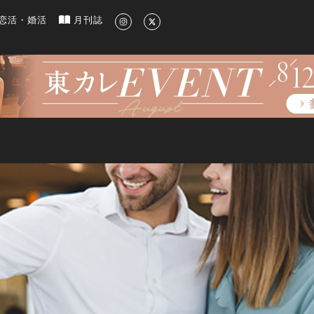
新のグルメ、洗練されたライフスタイル情報
恋活・婚活
月刊誌