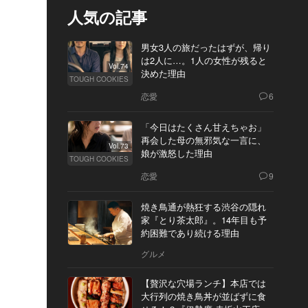
人気の記事
男女3人の旅だったはずが、帰り
は2人に…。1人の女性が残ると
Vol.74
決めた理由
TOUGH COOKIES
恋愛
6
「今日はたくさん甘えちゃお」
再会した母の無邪気な一言に、
Vol.73
娘が激怒した理由
TOUGH COOKIES
恋愛
9
焼き鳥通が熱狂する渋谷の隠れ
家『とり茶太郎』。14年目も予
約困難であり続ける理由
グルメ
【贅沢な穴場ランチ】本店では
大行列の焼き鳥丼が並ばずに食