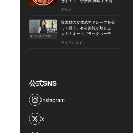
せる！？『伊勢廣 赤坂山王店』
へ
グルメ
異素材の立体感でドレープを美
しく纏う。有村架純が魅せる、
Vol.53
大人のオールブラックコーデ
東カレ女子の作り方
ライフスタイル
公式SNS
Instagram
X