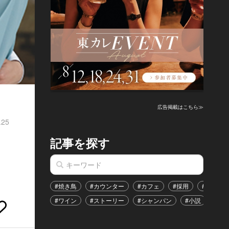
広告掲載はこちら≫
.25
記事を探す
#焼き鳥
#カウンター
#カフェ
#採用
#恋愛
#ワイン
#ストーリー
#シャンパン
#小説
#イ