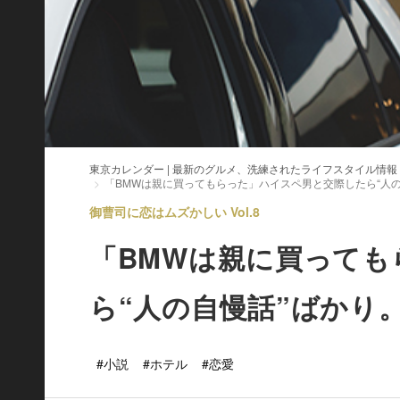
東京カレンダー | 最新のグルメ、洗練されたライフスタイル情報
「BMWは親に買ってもらった」ハイスペ男と交際したら“人
御曹司に恋はムズかしい Vol.8
「BMWは親に買って
ら“人の自慢話”ばかり
#小説
#ホテル
#恋愛