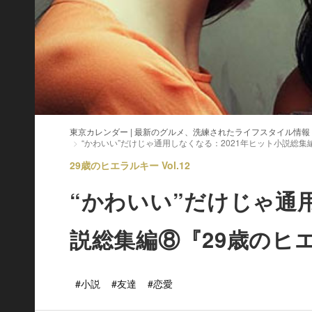
東京カレンダー | 最新のグルメ、洗練されたライフスタイル情報
“かわいい”だけじゃ通用しなくなる：2021年ヒット小説総集
29歳のヒエラルキー Vol.12
“かわいい”だけじゃ通
説総集編⑧『29歳のヒ
#小説
#友達
#恋愛