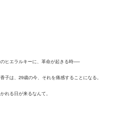
のヒエラルキーに、革命が起きる時──
香子は、29歳の今、それを痛感することになる。
つかれる日が来るなんて。