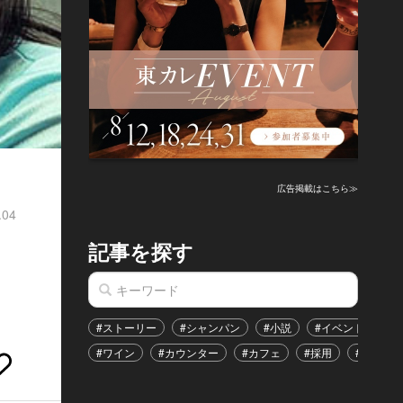
広告掲載はこちら≫
.04
記事を探す
#ストーリー
#シャンパン
#小説
#イベント
#
#ワイン
#カウンター
#カフェ
#採用
#恋愛