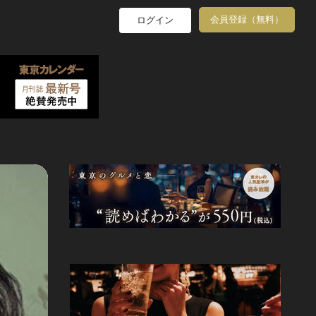
会員登録（無料）
ログイン