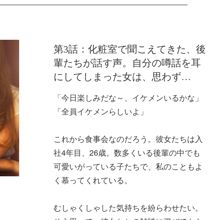
第3話：化粧室で聞こえてきた、後
輩たちが話す声。自分の噂話を耳
にしてしまった女は、思わず…
「今日楽しみだな～、イケメンいるかな」
「全員イケメンらしいよ」
これから食事会なのだろう。彼女たちは入
社4年目、26歳。数多くいる後輩の中でも
可愛いがっている子たちで、私のこともよ
く慕ってくれている。
むしゃくしゃした気持ちを紛らわせたい。