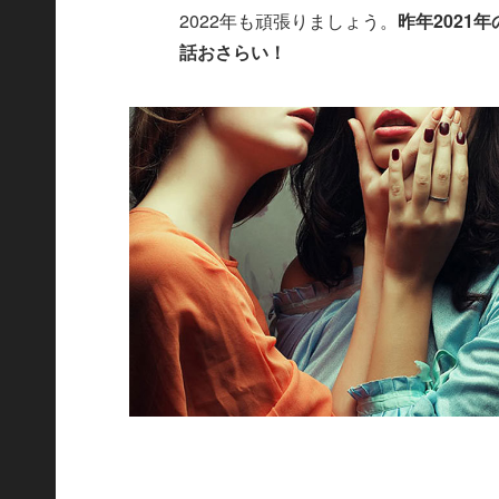
2022年も頑張りましょう。
昨年2021
話おさらい！