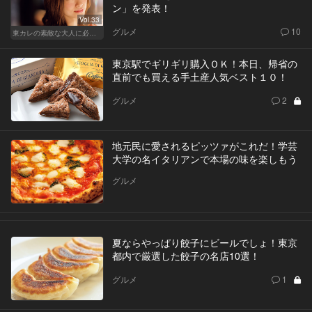
ン」を発表！
Vol.33
グルメ
10
東カレの素敵な大人に必要なこと
東京駅でギリギリ購入ＯＫ！本日、帰省の
直前でも買える手土産人気ベスト１０！
グルメ
2
地元民に愛されるピッツァがこれだ！学芸
大学の名イタリアンで本場の味を楽しもう
グルメ
夏ならやっぱり餃子にビールでしょ！東京
都内で厳選した餃子の名店10選！
グルメ
1