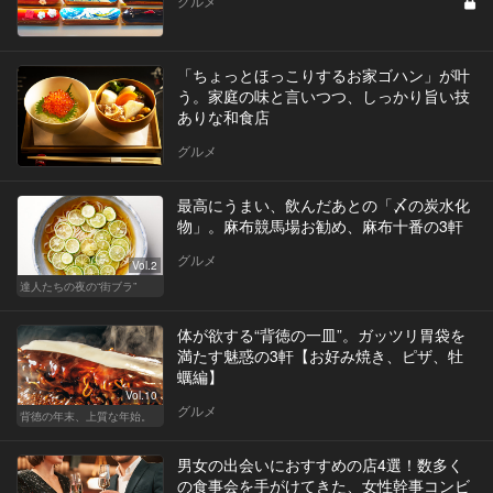
グルメ
「ちょっとほっこりするお家ゴハン」が叶
う。家庭の味と言いつつ、しっかり旨い技
ありな和食店
グルメ
最高にうまい、飲んだあとの「〆の炭水化
物」。麻布競馬場お勧め、麻布十番の3軒
グルメ
Vol.2
達人たちの夜の“街ブラ”
体が欲する“背徳の一皿”。ガッツリ胃袋を
満たす魅惑の3軒【お好み焼き、ピザ、牡
蠣編】
Vol.10
グルメ
背徳の年末、上質な年始。
男女の出会いにおすすめの店4選！数多く
の食事会を手がけてきた、女性幹事コンビ