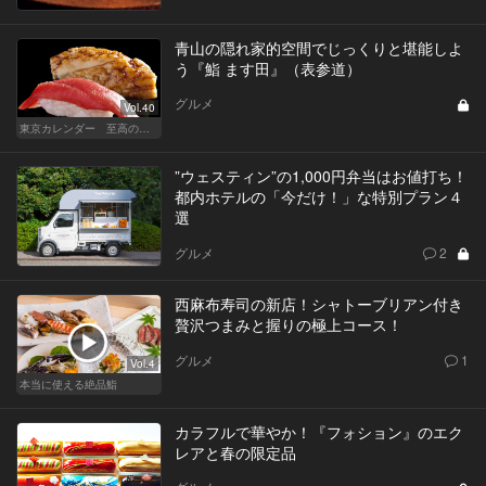
青山の隠れ家的空間でじっくりと堪能しよ
う『鮨 ます田』（表参道）
グルメ
Vol.40
東京カレンダー 至高の名店シリーズ
”ウェスティン”の1,000円弁当はお値打ち！
都内ホテルの「今だけ！」な特別プラン４
選
グルメ
2
西麻布寿司の新店！シャトーブリアン付き
贅沢つまみと握りの極上コース！
グルメ
1
Vol.4
本当に使える絶品鮨
カラフルで華やか！『フォション』のエク
レアと春の限定品