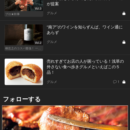
が提案
Vol.3
グルメ
プロ★幹事
“南ア”のワインを知らずんば、ワイン通に
あらず
グルメ
Vol.2
柳忠之のコスパ最強！ 一目おかれる、お値打ちワイン
売れすぎてお店の人が困っている！浅草の
外さない食べ歩きグルメといえばこの５
品！
グルメ
1
フォローする