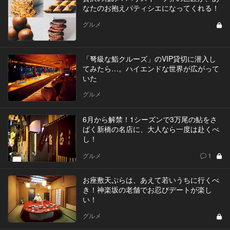
なたのお抱えパティシエになってくれる！
グルメ
「弩級な鮨クルーズ」のVIP貸切に潜入し
てみたら…。ハイエンドな世界が広がって
いた
グルメ
6月から解禁！1シーズンで3万尾の鮎をさ
ばく新橋の名店に、大人なら一度は赴くべ
し！
グルメ
1
お座敷天ぷらは、あえて若いうちに行くべ
き！神楽坂の老舗でお忍びデートが楽し
い！
グルメ