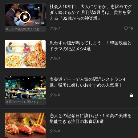
社会人10年目。大人になるか、恵比寿でグ
ダり続けるか？ 月刊誌3月号は、貴方を変
える『32歳からの神楽坂』
Vol.10
グルメ
16
東カレの素敵な大人に必要なこと
思わずお腹が鳴ってしまう…！韓国映画と
ドラマの絶品メシ4選
グルメ
表参道デートで人気の駅近レストラン4
選。猛暑に嬉しいおすすめの人気店！
グルメ
Vol.8
梅雨のデートに誘いやすい！駅から近い人気レストラン
恋人との記念日に訪れたい！至高の美味を
堪能できる注目の和食店6選
グルメ