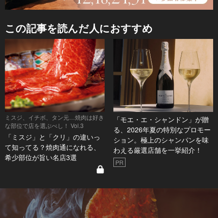
この記事を読んだ人におすすめ
ミスジ、イチボ、タン元…焼肉は好き
「モエ・エ・シャンドン」が贈
な部位で店を選ぶべし！ Vol.3
る、2026年夏の特別なプロモー
「ミスジ」と「クリ」の違いっ
ション。極上のシャンパンを味
て知ってる？焼肉通になれる、
わえる厳選店舗を一挙紹介！
希少部位が旨い名店3選
PR