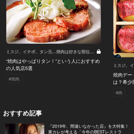
ミスジ、イチボ、タン元…焼肉は好きな部位で
店を選ぶべし！ Vol.7
“焼肉はやっぱりタン！”という人におすすめ
ミスジ、
の人気店5選
店を選ぶべし
焼肉デー
#焼肉
は？希少
#肉
おすすめ記事
『2019年、間違いなかった店』を大特集！
東カレが考える「今年のBESTレストラ