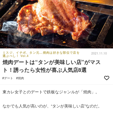
ミスジ、イチボ、タン元…焼肉は好きな部位で店を
2021.11.10
選ぶべし！ Vol.4
焼肉デートは“タンが美味しい店”がマス
ト！誘ったら女性が喜ぶ人気店8選
#デート
#焼肉
東カレ女子とのデートで鉄板なジャンルが「焼肉」。
なかでも人気が高いのが、“タンが美味しい店”なのだ。