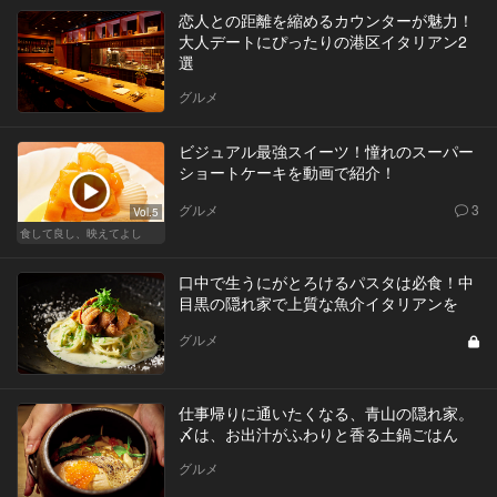
恋人との距離を縮めるカウンターが魅力！
大人デートにぴったりの港区イタリアン2
選
グルメ
ビジュアル最強スイーツ！憧れのスーパー
ショートケーキを動画で紹介！
グルメ
3
Vol.5
食して良し、映えてよし
口中で生うにがとろけるパスタは必食！中
目黒の隠れ家で上質な魚介イタリアンを
グルメ
仕事帰りに通いたくなる、青山の隠れ家。
〆は、お出汁がふわりと香る土鍋ごはん
グルメ