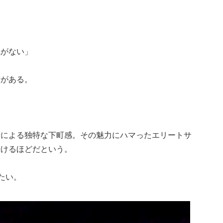
気がない」
街がある。
街による独特な下町感。その魅力にハマったエリートサ
続けるほどだという。
たい。