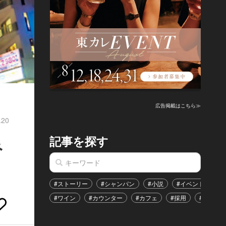
広告掲載はこちら≫
.20
記事を探す
み
#ストーリー
#シャンパン
#小説
#イベント
#
#ワイン
#カウンター
#カフェ
#採用
#恋愛