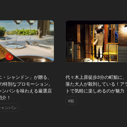
エ・シャンドン」が贈る、
代々木上原徒歩3分の町鮨に
夏の特別なプロモーション。
落た大人が殺到している！ア
ャンパンを味わえる厳選店
トで気軽に楽しめるのが魅力
紹介！
#鮨
シャンパン