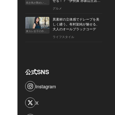
せる！？『伊勢廣 赤坂山王店』
焼き鳥が艶めいてきた
へ
グルメ
異素材の立体感でドレープを美
しく纏う。有村架純が魅せる、
Vol.53
大人のオールブラックコーデ
東カレ女子の作り方
ライフスタイル
公式SNS
Instagram
X