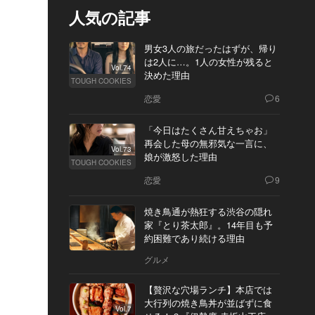
人気の記事
男女3人の旅だったはずが、帰り
は2人に…。1人の女性が残ると
Vol.74
決めた理由
TOUGH COOKIES
恋愛
6
「今日はたくさん甘えちゃお」
再会した母の無邪気な一言に、
Vol.73
娘が激怒した理由
TOUGH COOKIES
恋愛
9
焼き鳥通が熱狂する渋谷の隠れ
家『とり茶太郎』。14年目も予
約困難であり続ける理由
グルメ
【贅沢な穴場ランチ】本店では
大行列の焼き鳥丼が並ばずに食
Vol.7