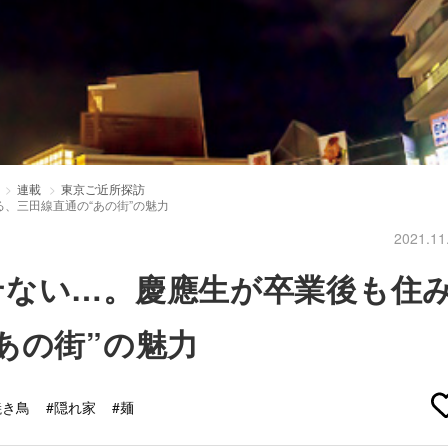
連載
東京ご近所探訪
、三田線直通の“あの街”の魅力
2021.11
せない…。慶應生が卒業後も住
あの街”の魅力
焼き鳥
#隠れ家
#麺