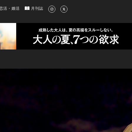
新のグルメ、洗練されたライフスタイル情報
恋活・婚活
月刊誌