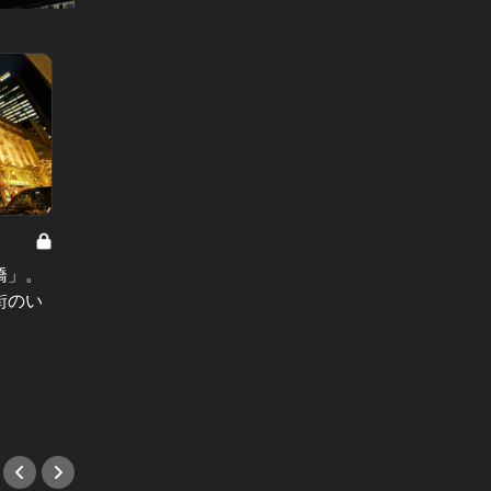
東京ご近所探訪 Vol.34
東京ご近所
橋」。
「戸越銀座」の魅力は商店街だけじ
「築地
街のい
ゃない！住宅街や路地裏に潜む人気
信地”
店にも心惹かれる
タリア
#戸越
#築地