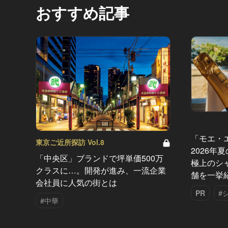
おすすめ記事
「モエ・
東京ご近所探訪 Vol.8
2026年
「中央区」ブランドで坪単価500万
極上のシ
クラスに…。開発が進み、一流企業
舗を一挙
会社員に人気の街とは
PR
#
#中華