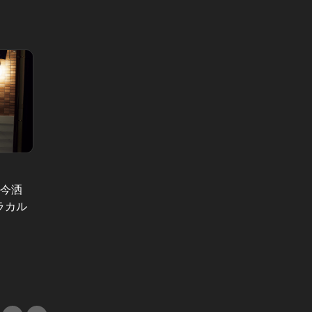
、今洒
ワイン
ラカル
たい！
銀座で寿司をおまかせで！1万5千円
イタリ
で大満足できる旬の握りを味わお
#イタ
う！
#鮨