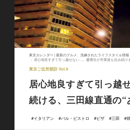
東京カレンダー | 最新のグルメ、洗練されたライフスタイル情報
居心地良すぎて引っ越せない…。慶應生が卒業後も住み続ける
東京ご近所探訪 Vol.9
居心地良すぎて引っ越
続ける、三田線直通の“
#イタリアン
#バル・ビストロ
#ピザ
#三田
#