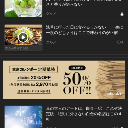
さと香りが堪らない！
グルメ
浅草に行った日に食べるしかない！ 一生に
一度のどじょうはここで味わうのが正解！
グルメ
4
Vol.1
大人が多用する鰻
真の大人のデートは、白金一択！これぞ決
定版、絶対に外さない白金の名店はこの４
軒！