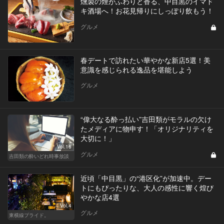
燻製の煙がふわりと香る、中目黒のイマド
キ酒場へ！お花見帰りにしっぽり飲もう！
グルメ
春デートで訪れたい華やかな新店5選！美
意識を感じられる逸品を堪能しよう
グルメ
“偉大なる酔っ払い”吉田類がモラルの欠け
たメディアに物申す！「オリジナリティを
大切に！」
Vol.16
グルメ
吉田類の酔いどれ時事放談
近頃「中目黒」の“港区化”が加速中。デー
トにもぴったりな、大人の感性に響く煌び
やかな店4選
Vol.4
グルメ
東横線プライド。