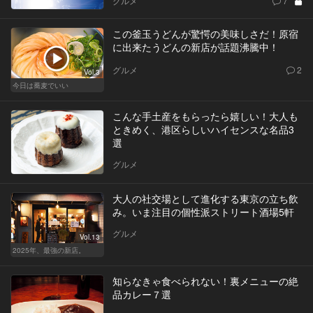
グルメ
7
この釜玉うどんが驚愕の美味しさだ！原宿
に出来たうどんの新店が話題沸騰中！
グルメ
2
Vol.3
今日は蕎麦でいい
こんな手土産をもらったら嬉しい！大人も
ときめく、港区らしいハイセンスな名品3
選
グルメ
大人の社交場として進化する東京の立ち飲
み。いま注目の個性派ストリート酒場5軒
グルメ
Vol.13
2025年、最強の新店。
知らなきゃ食べられない！裏メニューの絶
品カレー７選