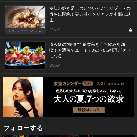
秘伝の継ぎ足しダレでいただくリゾットの
旨さに悶絶！実力派イタリアンが本郷に誕
生
Vol.5
グルメ
イタリアンデートなら、東京屈指の美味しい人気店へ
道玄坂の“裏側”で感度高き立ち飲みを満
喫！お洒落でユーモアあふれる料理がクセ
になる
グルメ
フォローする