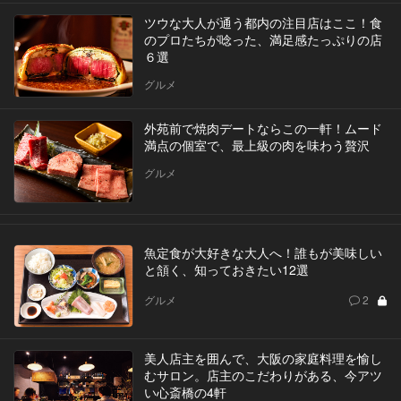
ツウな大人が通う都内の注目店はここ！食
のプロたちが唸った、満足感たっぷりの店
６選
グルメ
外苑前で焼肉デートならこの一軒！ムード
満点の個室で、最上級の肉を味わう贅沢
グルメ
魚定食が大好きな大人へ！誰もが美味しい
と頷く、知っておきたい12選
グルメ
2
美人店主を囲んで、大阪の家庭料理を愉し
むサロン。店主のこだわりがある、今アツ
い心斎橋の4軒