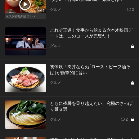
グルメ
3
Vol.5
永久保存版B級グルメ
これぞ王道！食事から始まる六本木映画デ
ートは、このコースが完璧だ！
グルメ
初体験！肉丼ならぬ｢ローストビーフ油そ
ば｣が衝撃的に旨い！
グルメ
ともに残暑を乗り越えたい、究極のさっぱ
り麺６選
グルメ
2