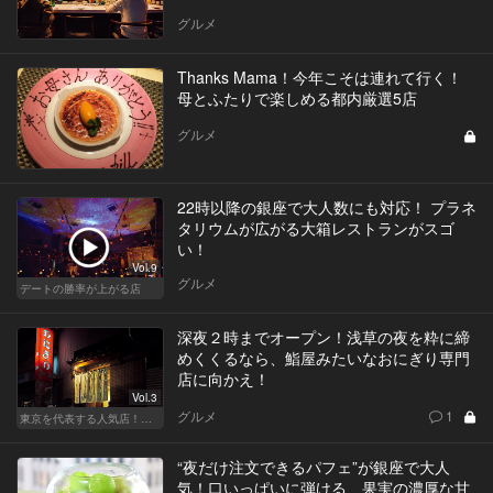
グルメ
Thanks Mama！今年こそは連れて行く！
母とふたりで楽しめる都内厳選5店
グルメ
22時以降の銀座で大人数にも対応！ プラネ
タリウムが広がる大箱レストランがスゴ
い！
Vol.9
グルメ
デートの勝率が上がる店
深夜２時までオープン！浅草の夜を粋に締
めくくるなら、鮨屋みたいなおにぎり専門
店に向かえ！
Vol.3
グルメ
1
東京を代表する人気店！ほかほか絶品おにぎり
“夜だけ注文できるパフェ”が銀座で大人
気！口いっぱいに弾ける、果実の濃厚な甘