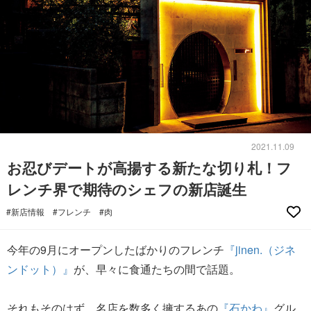
2021.11.09
お忍びデートが高揚する新たな切り札！フ
レンチ界で期待のシェフの新店誕生
#新店情報
#フレンチ
#肉
今年の9月にオープンしたばかりのフレンチ
『jinen.（ジネ
ンドット）』
が、早々に食通たちの間で話題。
それもそのはず、名店を数多く擁するあの
『石かわ』
グル