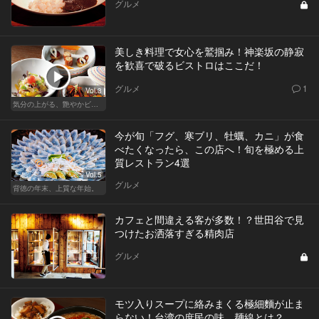
グルメ
美しき料理で女心を鷲掴み！神楽坂の静寂
を歓喜で破るビストロはここだ！
グルメ
1
Vol.3
気分の上がる、艶やかビストロ
今が旬「フグ、寒ブリ、牡蠣、カニ」が食
べたくなったら、この店へ！旬を極める上
質レストラン4選
Vol.5
グルメ
背徳の年末、上質な年始。
カフェと間違える客が多数！？世田谷で見
つけたお洒落すぎる精肉店
グルメ
モツ入りスープに絡みまくる極細麵が止ま
らない！台湾の庶民の味、麺線とは？