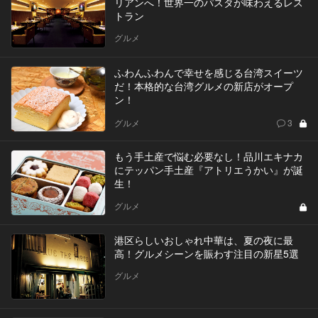
リアンへ！世界一のパスタが味わえるレス
トラン
グルメ
ふわんふわんで幸せを感じる台湾スイーツ
だ！本格的な台湾グルメの新店がオープ
ン！
グルメ
3
もう手土産で悩む必要なし！品川エキナカ
にテッパン手土産『アトリエうかい』が誕
生！
グルメ
港区らしいおしゃれ中華は、夏の夜に最
高！グルメシーンを賑わす注目の新星5選
グルメ