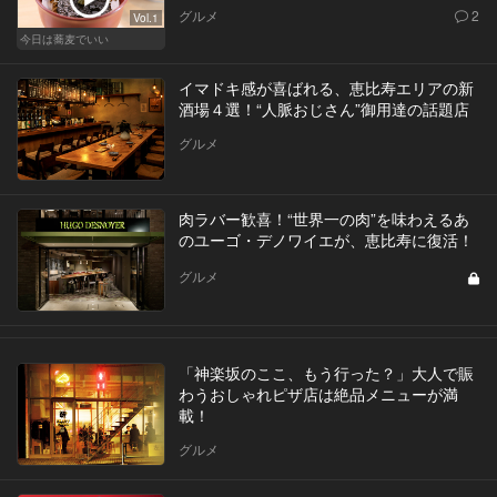
グルメ
2
Vol.1
今日は蕎麦でいい
イマドキ感が喜ばれる、恵比寿エリアの新
酒場４選！“人脈おじさん”御用達の話題店
グルメ
肉ラバー歓喜！“世界一の肉”を味わえるあ
のユーゴ・デノワイエが、恵比寿に復活！
グルメ
「神楽坂のここ、もう行った？」大人で賑
わうおしゃれピザ店は絶品メニューが満
載！
グルメ