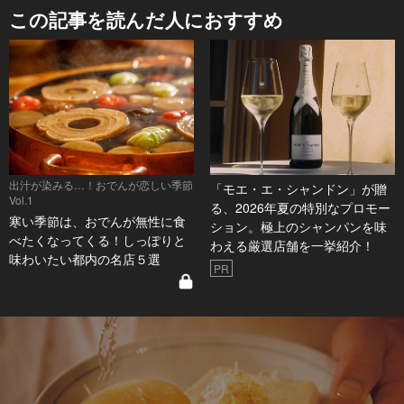
この記事を読んだ人におすすめ
出汁が染みる…！おでんが恋しい季節
「モエ・エ・シャンドン」が贈
Vol.1
る、2026年夏の特別なプロモー
寒い季節は、おでんが無性に食
ション。極上のシャンパンを味
べたくなってくる！しっぽりと
わえる厳選店舗を一挙紹介！
味わいたい都内の名店５選
PR