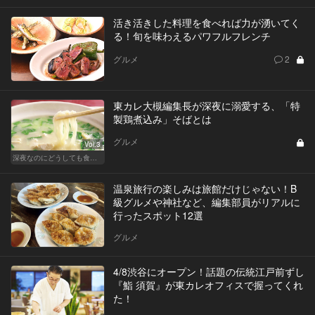
活き活きした料理を食べれば力が湧いてく
る！旬を味わえるパワフルフレンチ
グルメ
2
東カレ大槻編集長が深夜に溺愛する、「特
製鶏煮込み」そばとは
グルメ
Vol.3
深夜なのにどうしても食べたい！背徳の麺
温泉旅行の楽しみは旅館だけじゃない！B
級グルメや神社など、編集部員がリアルに
行ったスポット12選
グルメ
4/8渋谷にオープン！話題の伝統江戸前ずし
『鮨 須賀』が東カレオフィスで握ってくれ
た！