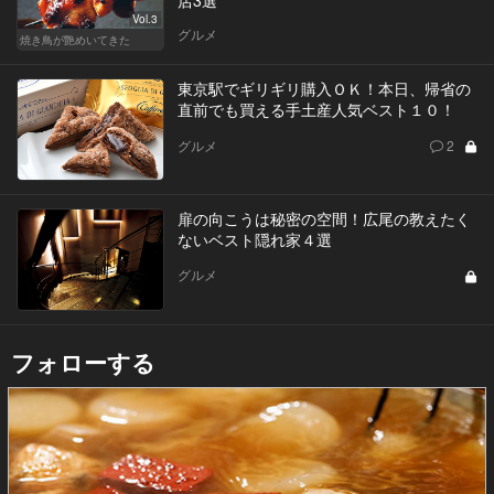
Vol.3
グルメ
焼き鳥が艶めいてきた
東京駅でギリギリ購入ＯＫ！本日、帰省の
直前でも買える手土産人気ベスト１０！
グルメ
2
扉の向こうは秘密の空間！広尾の教えたく
ないベスト隠れ家４選
グルメ
フォローする