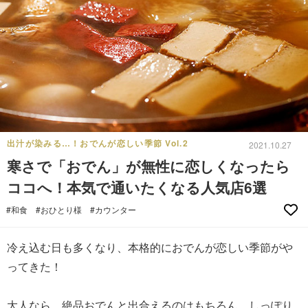
出汁が染みる…！おでんが恋しい季節 Vol.2
2021.10.27
寒さで「おでん」が無性に恋しくなったら
ココへ！本気で通いたくなる人気店6選
#和食
#おひとり様
#カウンター
冷え込む日も多くなり、本格的におでんが恋しい季節がや
ってきた！
大人なら、絶品おでんと出合えるのはもちろん、しっぽり