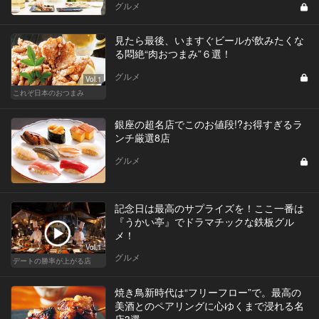
グルメ
見たら最後、いますぐビールが飲みたくな
る悶絶“肉おつまみ”６選！
グルメ
Vol.1
これぞ日本のおつまみ
銀座の超名店でこのお値段!?お得すぎるラ
ンチ厳選8店
グルメ
記念日は最高のサプライズを！ここ一番は
『うかい亭』でドラマチックな鉄板グル
メ！
Vol.1
グルメ
デートの勝率が上がる店
焼き鳥新時代は“フリーフロー”で。最高の
美酒とのペアリングに心ゆくまで浸れる名
店3選