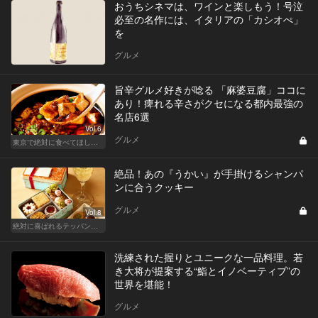
おうちシネマは、ワインと楽しもう！号泣
必至の名作には、イタリアの「カシオぺ」
を
グルメ
旨辛グルメ好きが唸る 「麻婆豆腐」ココに
あり！痺れる辛さがクセになる都内最強の
名店6選
Vol.6
グルメ
東京で絶対に食べてほしい麻婆豆腐！痺れる辛さがクセになる
絶品！あの『うかい』が手掛けるシャンパ
ンに合うクッキー
グルメ
Vol.8
絶対に喜ばれるテッパン手土産
洗練された握りとユニークな一品料理。若
き大将が提案する“鮨とイノベーティブ”の
世界を堪能！
グルメ