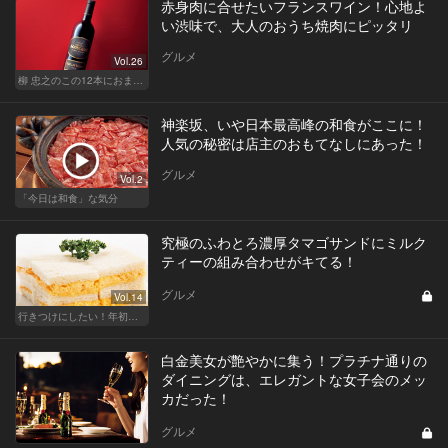
赤身肉に合せたいフランスワイン！心地よ
い渋味で、大人のおうち焼肉にピッタリ
グルメ
Vol.26
柳 忠之のこの12本におまかせ
神楽坂、いや日本最高峰の和食がここに！
人気の秘密は店主のおもてなしにあった！
グルメ
Vol.2
「今日は和食」な気分
究極のふわとろ濃厚タマゴサンドにミルク
ティーの組み合わせがキてる！
グルメ
Vol.14
行きつけにしたい！年初めのご褒美ランチ
白金美女が艶やかに集う！プラチナ通りの
ダイニングは、エレガントな女子会のメッ
カだった！
グルメ