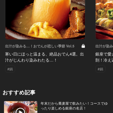
出汁が染みる…！おでんが恋しい季節 Vol.5
出汁が染み
寒い日にほっと温まる、絶品おでん4選。出
銀座で愛
汁がじんわり染みわたる…！
剖！冷え
#鍋
#鍋
おすすめ記事
年末だから蕎麦屋で飲みたい！コースでゆ
ったり楽しめる銀座の名店！