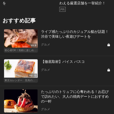
を
わえる厳選店舗を一挙紹介！
PR
おすすめ記事
ライブ感たっぷりのカジュアル鮨が話題！
渋谷で美味しい夜遊びデートを
グルメ
Vol.8
初心者OK！気軽に楽しめる鮨の人気店
【徹底取材】パイス バスコ
グルメ
Vol.10
東京カレンダー 至高の名店シリーズ
たっぷりのトリュフに心奪われる！お忍び
で訪れたい、大人の焼肉デートにおすすめ
の一軒
グルメ