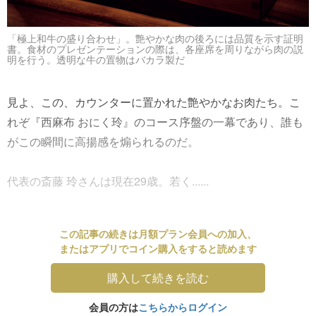
「極上和牛の盛り合わせ」。艶やかな肉の後ろには品質を示す証明
書。食材のプレゼンテーションの際は、各座席を周りながら肉の説
明を行う。透明な牛の置物はバカラ製だ
見よ、この、カウンターに置かれた艶やかなお肉たち。こ
れぞ『西麻布 おにく玲』のコース序盤の一幕であり、誰も
がこの瞬間に高揚感を煽られるのだ。
代表の斎藤 玲さんは現在29歳。若く......
この記事の続きは月額プラン会員への加入、
またはアプリでコイン購入をすると読めます
購入して続きを読む
会員の方は
こちらからログイン