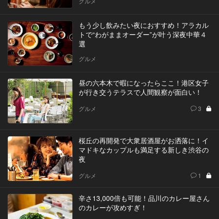
グルメ
もう少し飲みたい夜におすすめ！アラカル
トで“わがままオーダー”が叶う深夜中華４
選
グルメ
昼の六本木で暇になったらここ！港区女子
が行き交うテラスで人間観察が面白い！
グルメ
3
桜丘の再開発で大衆居酒屋がお洒落に！イ
マドキなカップルも満足する新しき渋谷の
夜
グルメ
1
辛さ13,000倍も可能！品川のカレー屋さん
のカレーが攻めすぎ！