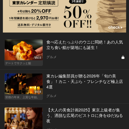
食べ応えたっぷりのウニに悶絶！あの人気
立ち食い鮨が築地にも誕生！
グルメ
Vol.5
デートでサクッと鮨
東カレ編集部員が贈る2026年「旬の美
食」！カニ・天ぷら・フレンチなど極上店
4選
Vol.8
グルメ
背徳の年末、上質な年始。
【大人の美食計画2025】東京上級者が集
う、洒脱な広尾のビストロに身をゆだねる
夜