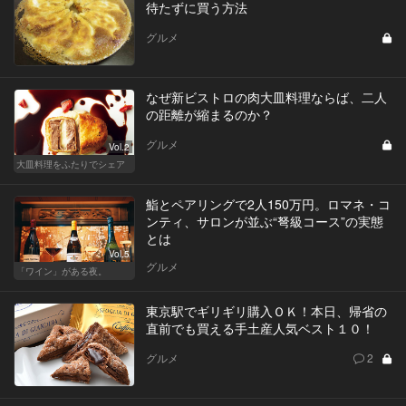
待たずに買う方法
グルメ
なぜ新ビストロの肉大皿料理ならば、二人
の距離が縮まるのか？
グルメ
Vol.2
大皿料理をふたりでシェア
鮨とペアリングで2人150万円。ロマネ・コ
ンティ、サロンが並ぶ“弩級コース”の実態
とは
Vol.5
グルメ
「ワイン」がある夜。
東京駅でギリギリ購入ＯＫ！本日、帰省の
直前でも買える手土産人気ベスト１０！
グルメ
2