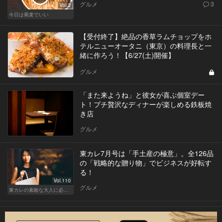
グルメ
3
Vol.2
今日は蕎麦でいい
【受付終了】絶品の香草ラムチョップをホ
テルニューオータニ（東京）の料理長と一
緒に作ろう！【6/27(土)開催】
グルメ
「また来ようね」と彼女が喜ぶ個室デー
ト！プチ贅沢なディナーが楽しめる鉄板焼
き店
グルメ
東カレ7月号は「手土産の極意」。全126品
の「戦略的な贈り物」でビジネスが好転す
る！
Vol.110
グルメ
東カレの素敵な大人に必要なこと