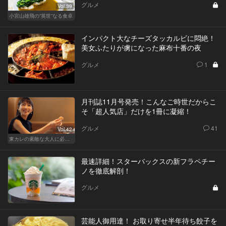
グルメ
Vol.39
小宮山雄飛の“英世”なる食卓
インパクト大なチーズタッカルビに悶絶！
美女ふたりが虜になった麻布十番の夜
グルメ
1
月刊誌11月号発売！こんなご時世だからこ
そ「超人気店」だけを1冊に凝縮！
グルメ
41
Vol.42
東カレの素敵な大人に必要なこと
最速詳細！スターバックスの新フラペチー
ノを徹底解剖！
グルメ
芸能人御用達！ お取り寄せ半年待ち餃子を