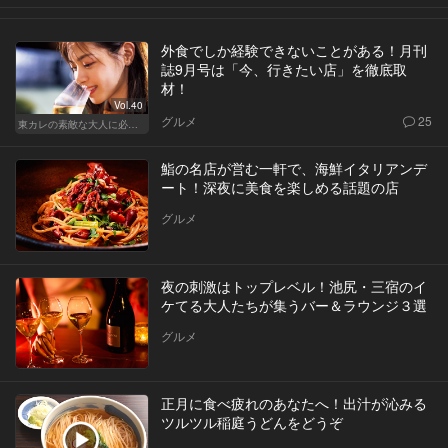
外食でしか経験できないことがある！月刊
誌9月号は「今、行きたい店」を徹底取
材！
Vol.40
グルメ
25
東カレの素敵な大人に必要なこと
鮨の名店が営む一軒で、海鮮イタリアンデ
ート！深夜に美食を楽しめる話題の店
グルメ
夜の刺激はトップレベル！池尻・三宿のイ
ケてる大人たちが集うバー＆ラウンジ３選
グルメ
正月に食べ疲れのあなたへ！出汁が沁みる
ツルツル稲庭うどんをどうぞ