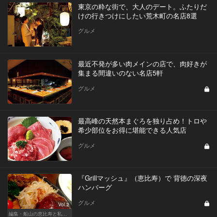
東京の粋な街で、大人のデート。ふたりだ
けの行きつけにしたい荒木町の名店8選
グルメ
最近不発が多い肉メインの店で、肉好きが
集まる間違いのない名店5軒
グルメ
最高峰の天然本まぐろを独り占め！トロや
希少部位をお得に堪能できる人気店
グルメ
『Grillマッシュ』（恵比寿）で 背徳の深夜
ハンバーグ
グルメ
Vol.2
編集・船山の恵比寿と私、ときどきルノアール