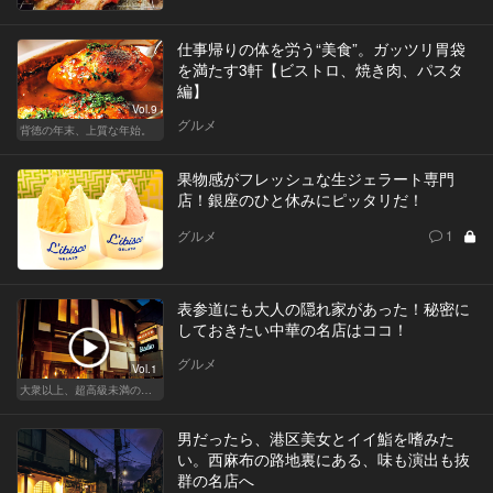
仕事帰りの体を労う“美食”。ガッツリ胃袋
を満たす3軒【ビストロ、焼き肉、パスタ
編】
Vol.9
グルメ
背徳の年末、上質な年始。
果物感がフレッシュな生ジェラート専門
店！銀座のひと休みにピッタリだ！
グルメ
1
表参道にも大人の隠れ家があった！秘密に
しておきたい中華の名店はココ！
グルメ
Vol.1
大衆以上、超高級未満の絶品中華
男だったら、港区美女とイイ鮨を嗜みた
い。西麻布の路地裏にある、味も演出も抜
群の名店へ