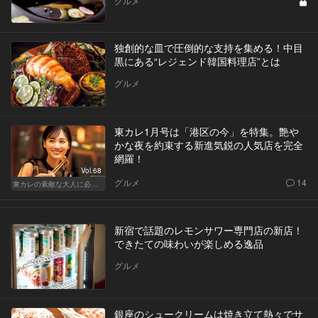
グルメ
独創的な皿で圧倒的な支持を集める！中目
黒にある“レジェンド韓国料理店”とは
グルメ
東カレ1月号は「港区の今」を特集。艶や
かな夜を約束する新進気鋭の人気店を完全
網羅！
Vol.68
グルメ
14
東カレの素敵な大人に必要なこと
新宿で話題のレモンサワー専門店の新店！
できたての味わいが楽しめる逸品
グルメ
銀座のシュークリームは焼き立て熱々でサ