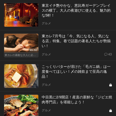
東京イチ艶やかな、恵比寿ガーデンプレイ
スの横丁。大人の夜遊びに使える、魅力的
な5軒！
グルメ
東カレ7月号は「今、気になる人、気にな
る店」特集。巷で話題の著名人たちが勢揃
い！
Vol.50
グルメ
43
東カレの素敵な大人に必要なこと
こっくりバターが溶けた「毛ガニ鍋」は一
度食べてほしい！〆の雑炊まで至高の逸
品！
グルメ
中目黒に2/9開店！産直の新鮮な『ジビエ焼
肉専門店』を堪能しよう！
グルメ