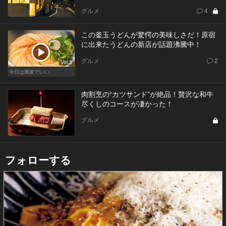
グルメ
4
この釜玉うどんが驚愕の美味しさだ！原宿
に出来たうどんの新店が話題沸騰中！
グルメ
2
Vol.3
今日は蕎麦でいい
肉割烹の“カツサンド”が絶品！贅沢な和牛
尽くしのコースが凄かった！
グルメ
フォローする