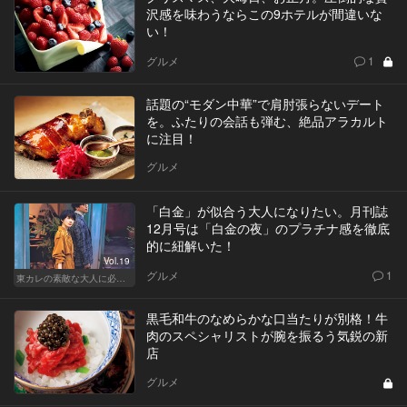
沢感を味わうならこの9ホテルが間違いな
い！
グルメ
1
話題の“モダン中華”で肩肘張らないデート
を。ふたりの会話も弾む、絶品アラカルト
に注目！
グルメ
「白金」が似合う大人になりたい。月刊誌
12月号は「白金の夜」のプラチナ感を徹底
的に紐解いた！
Vol.19
グルメ
1
東カレの素敵な大人に必要なこと
黒毛和牛のなめらかな口当たりが別格！牛
肉のスペシャリストが腕を振るう気鋭の新
店
グルメ