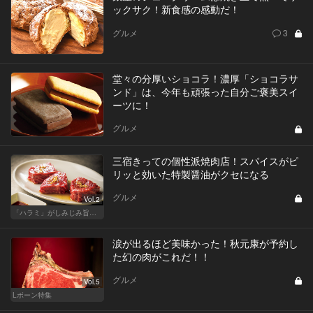
ックサク！新食感の感動だ！
グルメ
3
堂々の分厚いショコラ！濃厚「ショコラサ
ンド」は、今年も頑張った自分ご褒美スイ
ーツに！
グルメ
三宿きっての個性派焼肉店！スパイスがピ
リッと効いた特製醤油がクセになる
グルメ
Vol.2
「ハラミ」がしみじみ旨い店
涙が出るほど美味かった！秋元康が予約し
た幻の肉がこれだ！！
グルメ
Vol.5
Lボーン特集