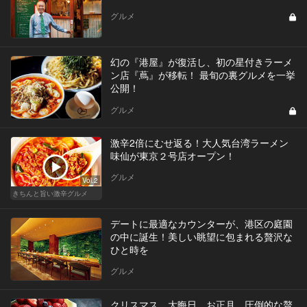
グルメ
幻の『港屋』が復活し、初の星付きラーメ
ン店『蔦』が移転！ 最旬の裏グルメを一挙
公開！
グルメ
激辛2倍にむせ返る！大人気台湾ラーメン
味仙が東京２号店オープン！
グルメ
Vol.2
きちんと旨い激辛グルメ
デートに最適なカウンターが、港区の庭園
の中に誕生！美しい眺望に包まれる贅沢な
ひと時を
グルメ
クリスマス、大晦日、お正月。圧倒的な贅