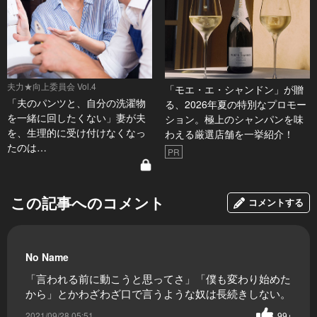
夫力★向上委員会 Vol.4
「モエ・エ・シャンドン」が贈
「夫のパンツと、自分の洗濯物
る、2026年夏の特別なプロモー
を一緒に回したくない」妻が夫
ション。極上のシャンパンを味
を、生理的に受け付けなくなっ
わえる厳選店舗を一挙紹介！
たのは…
PR
この記事へのコメント
コメントする
No Name
「言われる前に動こうと思ってさ」「僕も変わり始めた
から」とかわざわざ口で言うような奴は長続きしない。
2021/09/28 05:51
99+