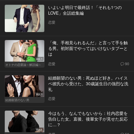
いよいよ明日で最終話！「それも1つの
LOVE」全話総集編
恋愛
「俺、手相見られるんだ」と言って手を触
る男。初対面でやってはいけないタブーと
は
Vol.1
恋愛
90
オトナの恋愛論～解説編～
結婚願望のない男：死ぬほど好き。ハイス
ペ彼氏から受けた、30歳誕生日の強烈な洗
礼
Vol.1
恋愛
結婚願望のない男
今はもう、なんでもないから：社内恋愛を
告白した女。直後、後輩女子が見せた反応
に…？
Vol.1