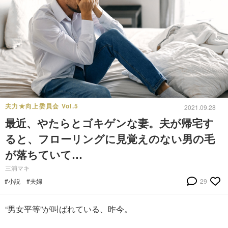
夫力★向上委員会 Vol.5
2021.09.28
最近、やたらとゴキゲンな妻。夫が帰宅す
ると、フローリングに見覚えのない男の毛
が落ちていて…
三浦マキ
#小説
#夫婦
29
“男女平等”が叫ばれている、昨今。