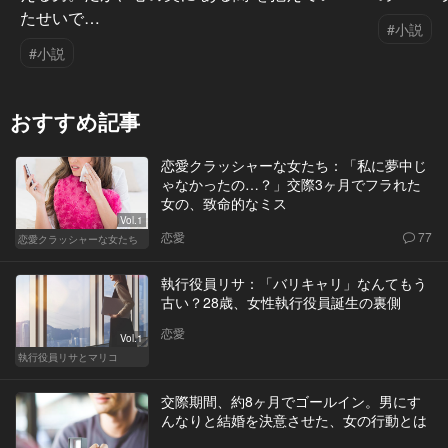
たせいで…
#小説
#小説
おすすめ記事
恋愛クラッシャーな女たち：「私に夢中じ
ゃなかったの…？」交際3ヶ月でフラれた
女の、致命的なミス
Vol.1
恋愛
77
恋愛クラッシャーな女たち
執行役員リサ：「バリキャリ」なんてもう
古い？28歳、女性執行役員誕生の裏側
恋愛
Vol.1
執行役員リサとマリコ
交際期間、約8ヶ月でゴールイン。男にす
んなりと結婚を決意させた、女の行動とは