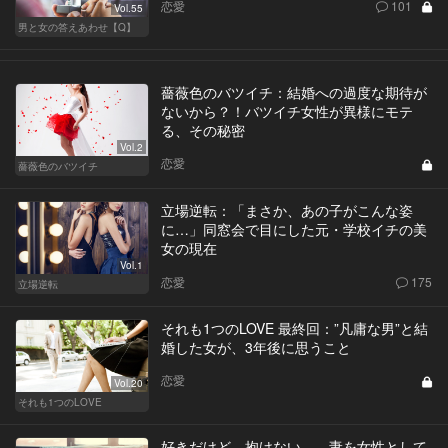
恋愛
101
Vol.55
男と女の答えあわせ【Q】
薔薇色のバツイチ：結婚への過度な期待が
ないから？！バツイチ女性が異様にモテ
る、その秘密
Vol.2
恋愛
薔薇色のバツイチ
立場逆転：「まさか、あの子がこんな姿
に…」同窓会で目にした元・学校イチの美
女の現在
Vol.1
恋愛
175
立場逆転
それも1つのLOVE 最終回：”凡庸な男”と結
婚した女が、3年後に思うこと
恋愛
Vol.20
それも1つのLOVE
好きだけど、抱けない…。妻を女性として