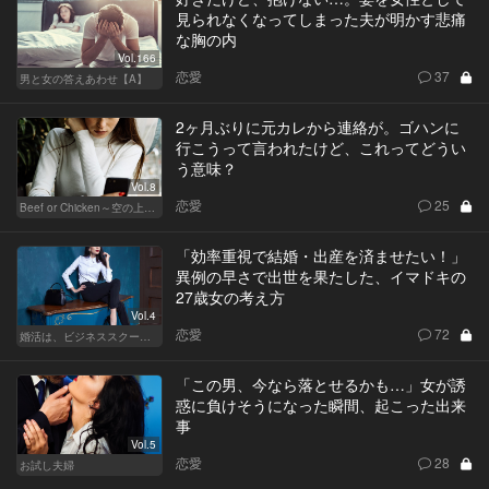
見られなくなってしまった夫が明かす悲痛
な胸の内
Vol.166
恋愛
37
男と女の答えあわせ【A】
2ヶ月ぶりに元カレから連絡が。ゴハンに
行こうって言われたけど、これってどうい
う意味？
Vol.8
恋愛
25
Beef or Chicken～空の上の恋愛模様～
「効率重視で結婚・出産を済ませたい！」
異例の早さで出世を果たした、イマドキの
27歳女の考え方
Vol.4
恋愛
72
婚活は、ビジネススクールで！？
「この男、今なら落とせるかも…」女が誘
惑に負けそうになった瞬間、起こった出来
事
Vol.5
恋愛
28
お試し夫婦