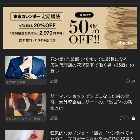
花の第1営業部：40歳までに部長になる！
広告代理店の花形部署で働く男（35歳）の
野心
Vol.1
恋愛
80
花の第1営業部
リーマンショックでクビになった男の雪
辱。元外資金融エリートの、“出世”への執
念とは
Vol.4
恋愛
38
東京パワースポット物語
狂気的なカノジョ：「誰とゴハン食べてき
たの？」プロポーズされ幸せ絶頂の32歳女