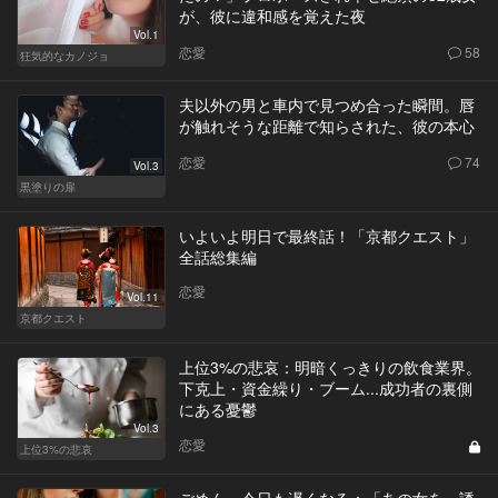
が、彼に違和感を覚えた夜
Vol.1
恋愛
58
狂気的なカノジョ
夫以外の男と車内で見つめ合った瞬間。唇
が触れそうな距離で知らされた、彼の本心
恋愛
74
Vol.3
黒塗りの扉
いよいよ明日で最終話！「京都クエスト」
全話総集編
恋愛
Vol.11
京都クエスト
上位3%の悲哀：明暗くっきりの飲食業界。
下克上・資金繰り・ブーム...成功者の裏側
にある憂鬱
Vol.3
恋愛
上位3%の悲哀
ごめん、今日も遅くなる：「あの女を、誘