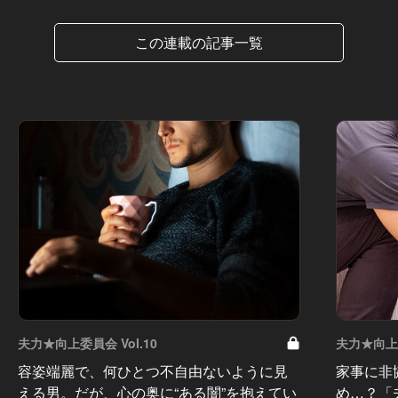
この連載の記事一覧
夫力★向上委員会 Vol.10
夫力★向上委
容姿端麗で、何ひとつ不自由ないように見
家事に非
える男。だが、心の奥に“ある闇”を抱えてい
め…？「