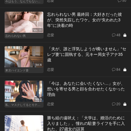
恋愛
50
今はもう、なんでもないから
忘れられない男 最終回：大好きだった彼
が、突然失踪したワケ。女の“失われた3
年”に決着の時
Vol.11
恋愛
48
忘れられない男
「夫が、誰と浮気しようが構いません」“セ
レブ妻”に固執する、元キー局女子アナ35
歳
Vol.6
恋愛
84
東京ハイエンド妻
「今は、あなたに会いたくない…」女が、
想いを寄せる男と顔を合わせたくなかった
理由
Vol.5
恋愛
20
私、マスクしてるとモテるんです
勝ち組の遠吠え：「大学は、婚活のために
入りました」。憧れの駐妻ライフを手に入
れた、27歳女の誤算