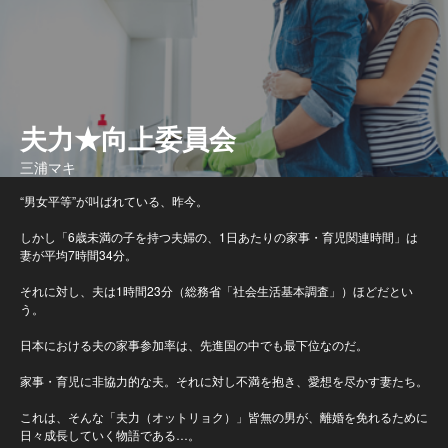
夫力★向上委員会
三浦マキ
“男女平等”が叫ばれている、昨今。
しかし「6歳未満の子を持つ夫婦の、1日あたりの家事・育児関連時間」は
妻が平均7時間34分。
それに対し、夫は1時間23分（総務省「社会生活基本調査」）ほどだとい
う。
日本における夫の家事参加率は、先進国の中でも最下位なのだ。
家事・育児に非協力的な夫。それに対し不満を抱き、愛想を尽かす妻たち。
これは、そんな「夫力（オットリョク）」皆無の男が、離婚を免れるために
日々成長していく物語である…。