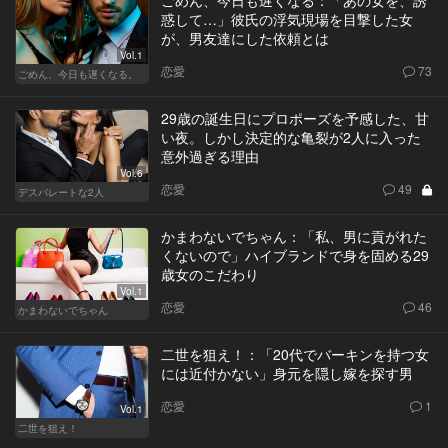
惑して…」彼氏の浮気現場を目撃した女
が、男友達にした依頼とは
Vol.1
恋愛
73
ごめん、今日も遅くなる。
29歳の誕生日にプロポーズを予感した、甘
い夜。しかし決定的な亀裂が2人に入った
意外過ぎる理由
Vol.6
恋愛
49
デスパレートな2人
かまわないでちゃん：「私、男に貢がれた
くないので」ハイブランドで身を固める29
歳女のこだわり
Vol.1
恋愛
46
かまわないでちゃん
二世を狙え！：「20代でバーキンを持つ女
には近付かない」身元を隠し嫁を探す男
恋愛
1
Vol.1
二世を狙え！