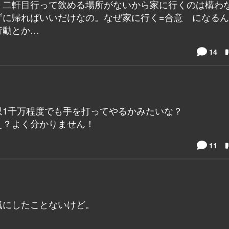
、二軒目行って飲める場所がないから家に行くのは構わ
ずに帰ればいいだけなの。なぜ家に行く=合意 になる
行動とか…
14
収1千万程度でも手を打ってやるかみたいな？
え？よく分かりません！
11
気にしたことないけど。