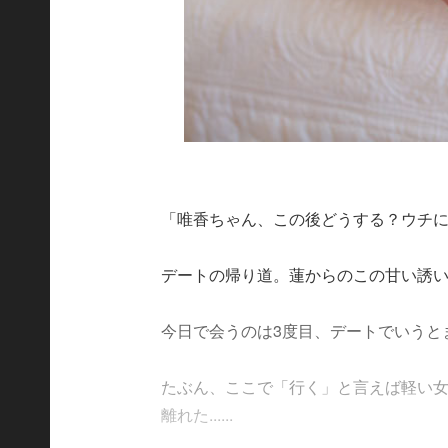
「唯香ちゃん、この後どうする？ウチ
デートの帰り道。蓮からのこの甘い誘
今日で会うのは3度目、デートでいうと
たぶん、ここで「行く」と言えば軽い
離れた......