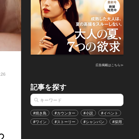
広告掲載はこちら≫
.26
記事を探す
#焼き鳥
#カウンター
#小説
#イベント
#港区
#ワイン
#ストーリー
#シャンパン
#採用
#恋