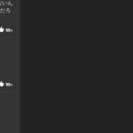
ないん
んだろ
99+
99+