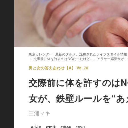
東京カレンダー | 最新のグルメ、洗練されたライフスタイル情報
交際前に体を許すのはNGだったけど…。アラサー婚活女が、
男と女の答えあわせ【A】 Vol.78
交際前に体を許すのはN
女が、鉄壁ルールを“あ
三浦マキ
#小説
#友達
#夫婦
#婚活