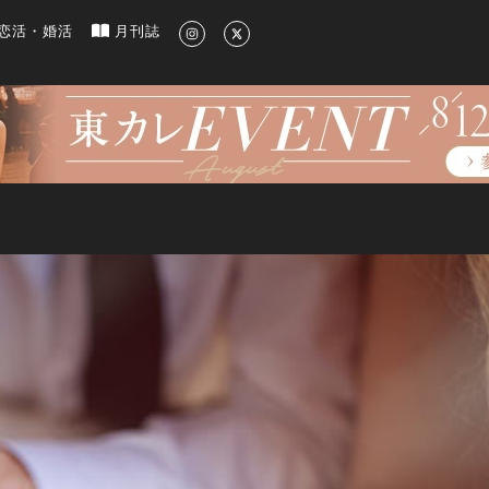
新のグルメ、洗練されたライフスタイル情報
恋活・婚活
月刊誌