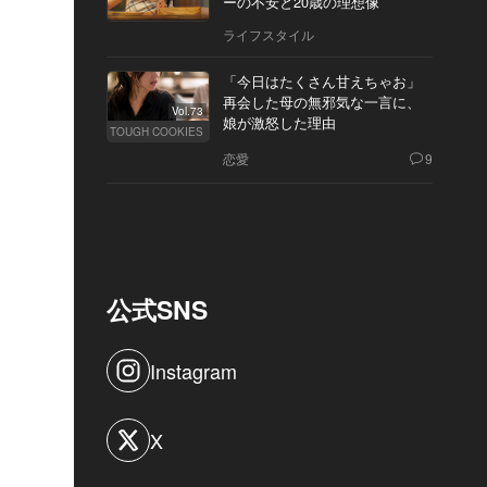
ーの不安と20歳の理想像
ライフスタイル
「今日はたくさん甘えちゃお」
再会した母の無邪気な一言に、
Vol.73
娘が激怒した理由
TOUGH COOKIES
恋愛
9
公式SNS
Instagram
X