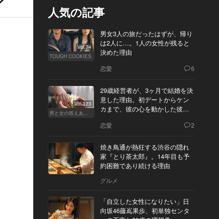
人気の記事
男女3人の旅だったはずが、帰り
は2人に…。1人の女性が残ると
Vol.74
決めた理由
TOUGH COOKIES
恋愛
6
29歳経営者が、3ヶ月で結婚を決
意した理由。初デートからケン
Vol.323
カまで、彼の心を動かした彼女
男と女の答えあわせ【Q】
の態度とは
恋愛
2
焼き鳥通が熱狂する渋谷の隠れ
家『とり茶太郎』。14年目も予
約困難であり続ける理由
グルメ
「自立した女性になりたい」日
向坂46藤嶌果歩、初単独センタ