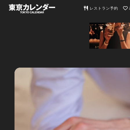
東京カレンダー | 最
レストラン予約