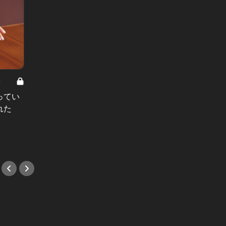
8
男と女の答えあわせ【A】 Vol.308
ってい
結婚願望ゼロだった27歳男性が、交
れた
際2年で突然プロポーズ。彼の心が
変わった“理由”とは
#小説