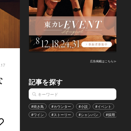
広告掲載はこちら≫
.17
な
記事を探す
#焼き鳥
#カウンター
#小説
#イベント
#港区
#ワイン
#ストーリー
#シャンパン
#採用
#恋