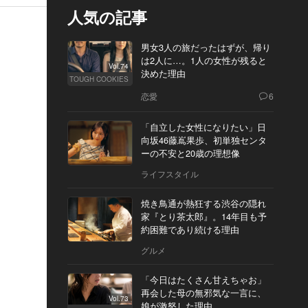
人気の記事
男女3人の旅だったはずが、帰り
は2人に…。1人の女性が残ると
Vol.74
決めた理由
TOUGH COOKIES
恋愛
6
「自立した女性になりたい」日
向坂46藤嶌果歩、初単独センタ
ーの不安と20歳の理想像
ライフスタイル
焼き鳥通が熱狂する渋谷の隠れ
家『とり茶太郎』。14年目も予
約困難であり続ける理由
グルメ
「今日はたくさん甘えちゃお」
再会した母の無邪気な一言に、
Vol.73
娘が激怒した理由