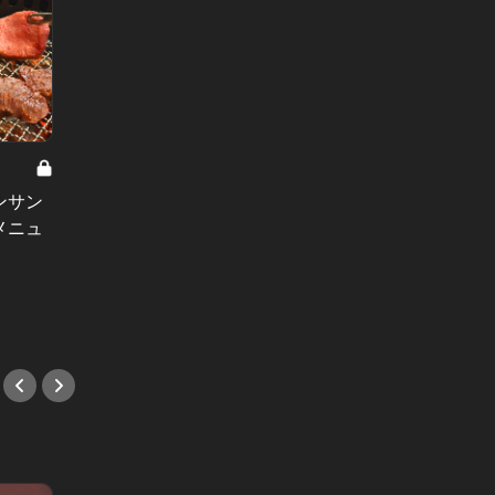
この夏
の旅を
ンサン
あの“リッツ”に最大15%オフで宿泊
カール
メニュ
可能！この夏は、大人なハワイが実
食フェ
現する「東カレハワイ」で予約しよ
#ホテ
う！
#ホテル