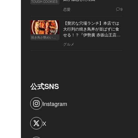
TOUGH COOKIES
恋愛
9
【贅沢な穴場ランチ】本店では
大行列の焼き鳥丼が並ばずに食
Vol.7
せる！？『伊勢廣 赤坂山王店』
焼き鳥が艶めいてきた
へ
グルメ
公式SNS
Instagram
X