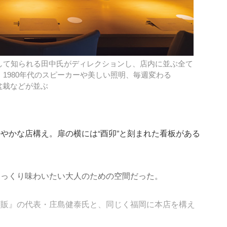
して知られる田中氏がディレクションし、店内に並ぶ全て
1980年代のスピーカーや美しい照明、毎週変わる
な盆栽などが並ぶ
やかな店構え。扉の横には“酉卯”と刻まれた看板がある
じっくり味わいたい大人のための空間だった。
酒販』の代表・庄島健泰氏と、同じく福岡に本店を構え