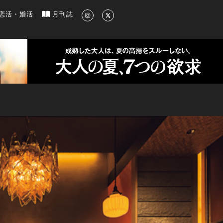
新のグルメ、洗練されたライフスタイル情報
恋活・婚活
月刊誌