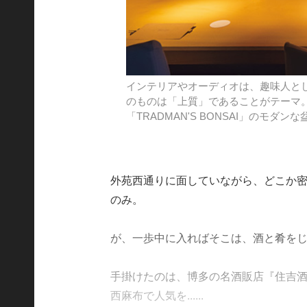
インテリアやオーディオは、趣味人と
のものは「上質」であることがテーマ。
「TRADMAN'S BONSAI」のモダン
外苑西通りに面していながら、どこか密
のみ。
が、一歩中に入ればそこは、酒と肴を
手掛けたのは、博多の名酒販店『住吉
西麻布で人気を......