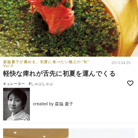
森脇慶子が薦める、初夏に食べたい極上の“旬”
2013.04.20
Vol.3
軽快な痺れが舌先に初夏を運んでくる
キュレーター
#しゃぶしゃぶ
created by 森脇 慶子