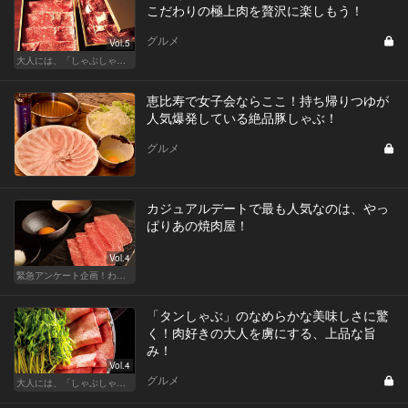
こだわりの極上肉を贅沢に楽しもう！
グルメ
Vol.5
大人には、「しゃぶしゃぶ」が最近ちょうどいい
恵比寿で女子会ならここ！持ち帰りつゆが
人気爆発している絶品豚しゃぶ！
グルメ
カジュアルデートで最も人気なのは、やっ
ぱりあの焼肉屋！
Vol.4
緊急アンケート企画！わたしと＂あの＂レストラン
「タンしゃぶ」のなめらかな美味しさに驚
く！肉好きの大人を虜にする、上品な旨
み！
Vol.4
グルメ
大人には、「しゃぶしゃぶ」が最近ちょうどいい