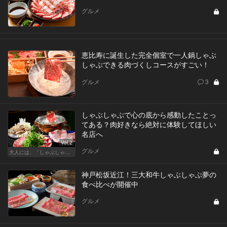
グルメ
恵比寿に誕生した完全個室で一人鍋しゃぶ
しゃぶできる肉づくしコースがすごい！
グルメ
3
しゃぶしゃぶで心の底から感動したことっ
てある？肉好きなら絶対に体験してほしい
名店へ
Vol.2
グルメ
大人には、「しゃぶしゃぶ」が最近ちょうどいい
神戸松坂近江！三大和牛しゃぶしゃぶ夢の
食べ比べが開催中
グルメ