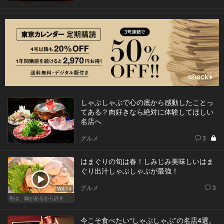
しゃぶしゃぶで心の底から感動したことっ
てある？肉好きなら絶対に体験してほしい
名店へ
グルメ
3
はまぐりの旬は春！しみじみ美味しいはま
ぐり出汁しゃぶしゃぶが最強！
グルメ
3
Vol.14
冬は、鍋があるから許す
今こそ食べたい“しゃぶしゃぶ”の名店4選。