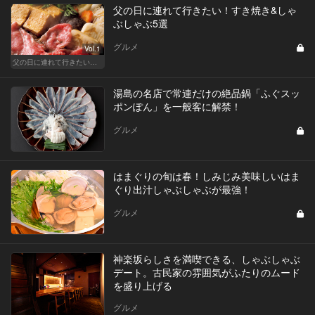
父の日に連れて行きたい！すき焼き&しゃ
ぶしゃぶ5選
グルメ
Vol.1
父の日に連れて行きたい お父さん受けが抜群に良い都内名店
湯島の名店で常連だけの絶品鍋「ふぐスッ
ポンぽん」を一般客に解禁！
グルメ
はまぐりの旬は春！しみじみ美味しいはま
ぐり出汁しゃぶしゃぶが最強！
グルメ
神楽坂らしさを満喫できる、しゃぶしゃぶ
デート。古民家の雰囲気がふたりのムード
を盛り上げる
グルメ