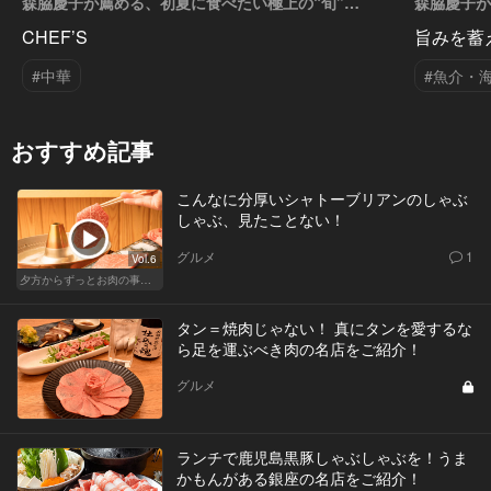
森脇慶子が薦める、初夏に食べたい極上の“旬”
森脇慶子が
Vol.4
Vol.2
CHEF’S
旨みを蓄
#中華
#魚介・
おすすめ記事
こんなに分厚いシャトーブリアンのしゃぶ
しゃぶ、見たことない！
グルメ
1
Vol.6
夕方からずっとお肉の事を考えてる貴方へ
タン＝焼肉じゃない！ 真にタンを愛するな
ら足を運ぶべき肉の名店をご紹介！
グルメ
ランチで鹿児島黒豚しゃぶしゃぶを！うま
かもんがある銀座の名店をご紹介！