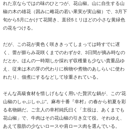
れた京ならではの味のひとつが、花山椒。山に自生する山
椒の木の雄花（因みに雌花の若い果実が実山椒）で、3月下
旬から5月にかけて花開き、直径5ミリほどの小さな黄緑色
の花をつける。
だが、この花が黄色く咲ききってしまっては時すでに遅
く、蕾が膨らみ花咲くまでのわずか2、3日間が摘み時なの
だとか。ほんの一時期しか採れず収穫量も少ない貴重品ゆ
え、従来は木の芽の代わりに椀物や煮物のあしらいに使わ
れたり、佃煮にするなどして珍重されている。
そんな高級食材を惜しげもなく用いた贅沢な鍋が、この“花
山椒のしゃぶしゃぶ”。麻布十番『幸村』の春から初夏を彩
る名物鍋だ。ご主人の幸村純氏曰く「主役は、あくまでも
花山椒」で、牛肉はその花山椒の引き立て役。それゆえ、
あえて脂肪の少ないロースや肩ロース肉を選んでいる。