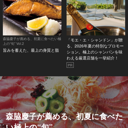
森脇慶子が薦める、初夏に食べたい極
「モエ・エ・シャンドン」が贈
上の“旬” Vol.2
る、2026年夏の特別なプロモー
旨みを蓄えた、最上の身質と脂
ション。極上のシャンパンを味
わえる厳選店舗を一挙紹介！
PR
森脇慶子が薦める、初夏に食べた
い極上の“旬”