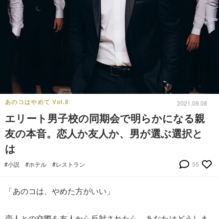
あのコはやめて Vol.8
2021.09.08
エリート男子校の同期会で明らかになる親
友の本音。恋人か友人か、男が選ぶ選択と
は
#小説
#ホテル
#レストラン
55
「あのコは、やめた方がいい」
恋人との交際を友人から反対されたら、あなたはどうしま