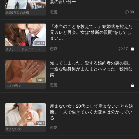
妻の言い分ー
Vol.1
恋愛
80
結婚3年目の危機
「本当のことを教えて…」結婚式を控えた
元カレと再会。女は“禁断の質問”をしてし
まい…
Vol.14
恋愛
27
タクシー・ドライバー 〜柊舞香〜
知ってしまった、愛する婚約者の裏の顔。
一途な独身男がまんまとハマった、狡猾な
罠
Vol.8
恋愛
二人の男で
産まない女：20代にして産まないことを決
断。一人で生きていく大変さは分かってい
る
Vol.1
恋愛
産まない女