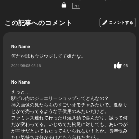
PR
この記事へのコメント
コメントする
No Name
何だか誠もウジウジしてて嫌だな。
2021/09/08 05:16
96
No Name
えっと…
駅ビル内のジュエリーショップってどんなの？
挿入画像の見たらものすごいオモチャみたいで。夏祭り
とかで売ってるような子供用のみたいだけど。
ファミレス連れて行ったり焼き鯖で喜んだり、誠って何
だか変わってる。いじめてた松尾に対しても、あいつが
が幸せだといてもたってもいられない！とか。長年恨み
たい気持ちは分かるけどもう忘れた方が…