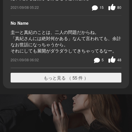
2021/09/08 05:22
15
80
No Name
圭一と真紀のことは、二人の問題だからね。
「真紀さんには絶対何かある」なんて言われても、余計
なお世話になっちゃうから。
それにしても展開がダラダラしてきちゃってるなー。
2021/09/08 06:02
5
48
もっと見る （ 55 件 ）