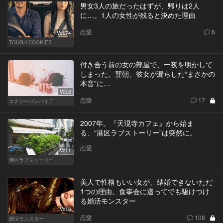
男女3人の旅だったはずが、帰りは2人
に…。1人の女性が残ると決めた理由
恋愛
6
Vol.74
TOUGH COOKIES
付き合う前の女の部屋で、一夜を明かして
しまった。翌朝、彼女が漏らした“まさかの
本音”に…
Vol.2
恋愛
17
エナジーバンパイア
2007年。『天現寺カフェ』から始ま
る、“港区ラブストーリー”は突然に。
恋愛
Vol.1
港区ラブストーリー
美人で性格もいい女が、結婚できないただ
1つの理由。食事会に這ってでも駆けつけ
る婚活モンスター
Vol.6
恋愛
108
婚活モンスター