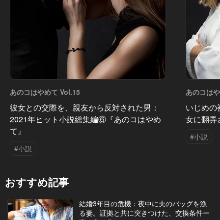
あのコはやめて Vol.15
あのコはやめ
彼女との交際を、親友から反対された男：
いじめの
2021年ヒット小説総集編⑥『あのコはやめ
女に翻弄
て』
#小説
#小説
おすすめ記事
結婚3年目の危機：夜中に夫のバッグを漁
る妻。証拠と共に突きつけた、交換条件ー