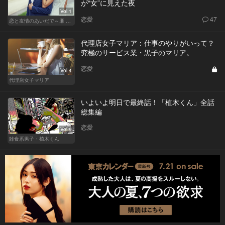
が“女”に見えた夜
Vol.1
恋愛
47
恋と友情のあいだで～廉 Ver.～
代理店女子マリア：仕事のやりがいって？
究極のサービス業・黒子のマリア。
恋愛
Vol.4
代理店女子マリア
いよいよ明日で最終話！「植木くん」全話
総集編
恋愛
Vol.9
雑食系男子・植木くん