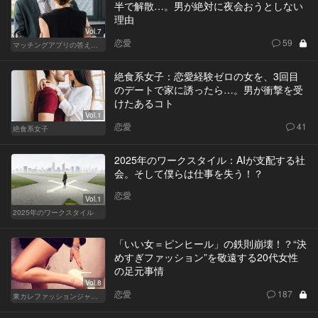
半で解散…。男が絶対に夜会おうとしない
理由
Vol.7
恋愛
59
マッチングアプリの答えあわせ【Q】
絶食系女子：恋愛経験ゼロの女を、3回目
のデートで家に誘ったら…。男が衝撃を受
けたあるコト
Vol.1
恋愛
41
絶食系女子
2025年のワークスタイル：AIが支配する社
会。そして僕らは仕事を失う！？
恋愛
Vol.1
2025年のワークスタイル
「いい女＝ピンヒール」の鉄則崩壊！？“決
めすぎファッション”を敬遠する20代女性
の足元事情
Vol.8
恋愛
187
東カレファッションジャーナル