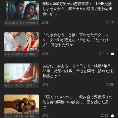
年収4,000万男子の恋愛事情：「LINE交換
しませんか？」麻布十番の鮨店で思わぬ出
会いが…
Vol.1
恋愛
10
年収4,000万男子の恋愛事情
「付き合おう」と彼に言わせたテクニッ
ク。女の影が絶えない男から、"たった1
人"に選ばれたワケ
Vol.50
恋愛
147
オトナの恋愛論～宿題編～
あなたに会える、その日まで：結婚5年目
33歳。待望の妊娠。幸せと同時に訪れた違
和感とは？
Vol.1
恋愛
88
あなたに会える、その日まで
「寝てていいのに…」飲み会で深夜帰りの
彼を待つ同棲中の彼女に、圧を感じた男
は…
Vol.150
恋愛
35
男と女の答えあわせ【A】