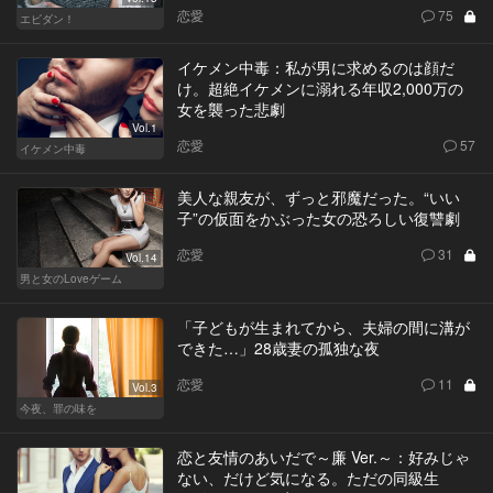
恋愛
75
エビダン！
イケメン中毒：私が男に求めるのは顔だ
け。超絶イケメンに溺れる年収2,000万の
女を襲った悲劇
Vol.1
恋愛
57
イケメン中毒
美人な親友が、ずっと邪魔だった。“いい
子”の仮面をかぶった女の恐ろしい復讐劇
恋愛
31
Vol.14
男と女のLoveゲーム
「子どもが生まれてから、夫婦の間に溝が
できた…」28歳妻の孤独な夜
恋愛
11
Vol.3
今夜、罪の味を
恋と友情のあいだで～廉 Ver.～：好みじゃ
ない、だけど気になる。ただの同級生