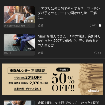
「アプリは何目的で使ってる？」マッチン
グ相手との初デートで聞かれた時、正解
は…
Vol.240
恋愛
45
男と女の答えあわせ【A】
“絶望”を運んできた、1本の電話。突如降り
かかった4,500万の借金で、狂い始める男
の人生とは
Vol.4
恋愛
54
Who？
金曜14時に女を呼び出して、たった1時間