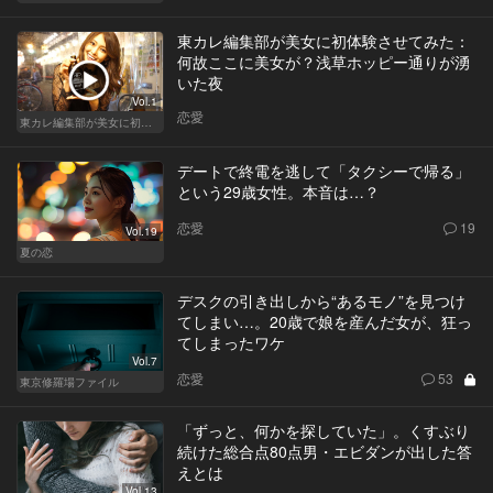
東カレ編集部が美女に初体験させてみた：
何故ここに美女が？浅草ホッピー通りが湧
いた夜
Vol.1
恋愛
東カレ編集部が美女に初体験させてみた
デートで終電を逃して「タクシーで帰る」
という29歳女性。本音は…？
恋愛
19
Vol.19
夏の恋
デスクの引き出しから“あるモノ”を見つけ
てしまい…。20歳で娘を産んだ女が、狂っ
てしまったワケ
Vol.7
恋愛
53
東京修羅場ファイル
「ずっと、何かを探していた」。くすぶり
続けた総合点80点男・エビダンが出した答
えとは
Vol.13