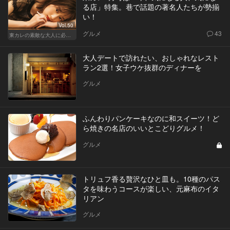
る店」特集。巷で話題の著名人たちが勢揃
い！
Vol.50
グルメ
43
東カレの素敵な大人に必要なこと
大人デートで訪れたい、おしゃれなレスト
ラン2選！女子ウケ抜群のディナーを
グルメ
ふんわりパンケーキなのに和スイーツ！ど
ら焼きの名店のいいとこどりグルメ！
グルメ
トリュフ香る贅沢なひと皿も。10種のパス
タを味わうコースが楽しい、元麻布のイタ
リアン
グルメ