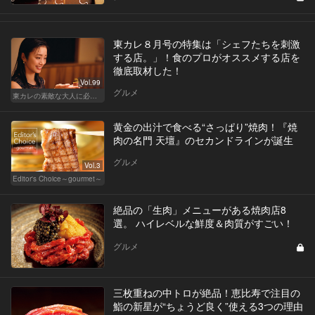
東カレ８月号の特集は「シェフたちを刺激
する店。」！食のプロがオススメする店を
徹底取材した！
Vol.99
グルメ
東カレの素敵な大人に必要なこと
黄金の出汁で食べる“さっぱり”焼肉！『焼
肉の名門 天壇』のセカンドラインが誕生
グルメ
Vol.3
Editor's Choice～gourmet～
絶品の「生肉」メニューがある焼肉店8
選。 ハイレベルな鮮度＆肉質がすごい！
グルメ
三枚重ねの中トロが絶品！恵比寿で注目の
鮨の新星が“ちょうど良く”使える3つの理由