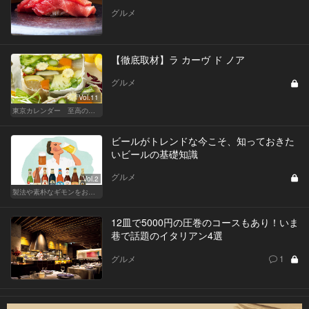
グルメ
【徹底取材】ラ カーヴ ド ノア
グルメ
Vol.11
東京カレンダー 至高の名店シリーズ
ビールがトレンドな今こそ、知っておきた
いビールの基礎知識
グルメ
Vol.2
製法や素朴なギモンをおさらい！ ビールの基礎知識
12皿で5000円の圧巻のコースもあり！いま
巷で話題のイタリアン4選
グルメ
1