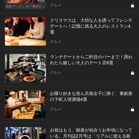
Vol.5
グルメ
焼肉で“ハラミ”が一番好きならこの東京の名店へ
クリスマスは、大切な人を誘ってフレンチ
デートへ！記憶に残る大人のレストラン4
選
グルメ
ランチデートから二軒目のバーまで！誘わ
れたら嬉しい大人のデート店8選
グルメ
お喋り好きな呑ん兵衛女子に捧ぐ、東銀座
の下町人情酒場4選
グルメ
お前はもう、銀座が似合うお年頃になって
いる。月刊誌2月号は「リアルに使える銀