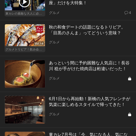
座」だけを大特集！
Vol.9
グルメ
4
東カレの素敵な大人に必要なこと
秋の和食デートの話題になるトリビア。
「目黒のさんま」ってどういう意味？
グルメ
Vol.14
グルメトリビア！飲み会やデートで会話のネタになるQ＆A
あっという間に予約困難な人気店に！長谷
川 稔が手がけた焼肉店は桁違いだった！
グルメ
6月1日から再始動！新橋の人気フレンチが
気楽に楽しめるスタイルで帰ってきた！
グルメ
東カレ7月号は「今、気になる人、気にな