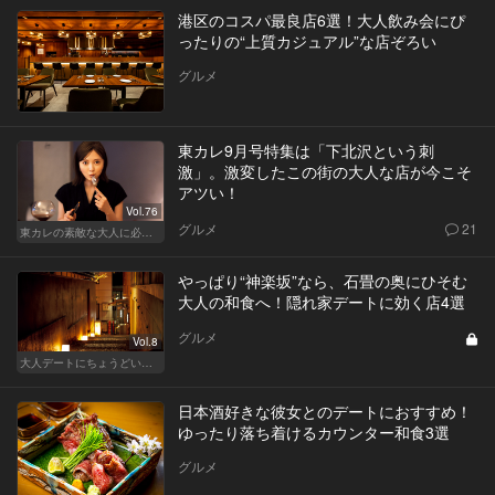
港区のコスパ最良店6選！大人飲み会にぴ
ったりの“上質カジュアル”な店ぞろい
グルメ
東カレ9月号特集は「下北沢という刺
激」。激変したこの街の大人な店が今こそ
アツい！
Vol.76
グルメ
21
東カレの素敵な大人に必要なこと
やっぱり“神楽坂”なら、石畳の奥にひそむ
大人の和食へ！隠れ家デートに効く店4選
グルメ
Vol.8
大人デートにちょうどいい、神楽坂でしっぽり和食
日本酒好きな彼女とのデートにおすすめ！
ゆったり落ち着けるカウンター和食3選
グルメ