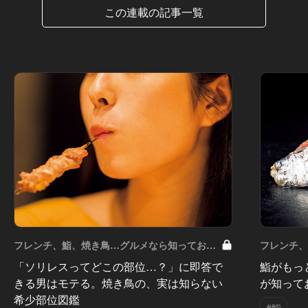
この連載の記事一覧
フレンチ、鮨、焼き鳥…グルメなら知っておき
フレンチ
たい知識 Vol.7
たい知識 Vo
「ソリレスってどこの部位…？」に即答で
鮨がもっ
きる男はモテる。焼き鳥の、実は知らない
が知って
希少部位図鑑
#鮨