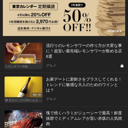
流行りのレモンサワーの作り方が大変な事
に！超旨い最先端レモンサワーが飲める店
6選
Vol.2
グルメ
レモンサワー特集
お家デートに新鮮さをプラスしてくれる！
トレンドに敏感な大人のためのワインと
は？
Vol.16
グルメ
柳 忠之のこの12本におまかせ
塊で焼くハラミがジューシーで最高！鮮度
抜群でミディアムレアが旨い赤坂の人気焼
肉