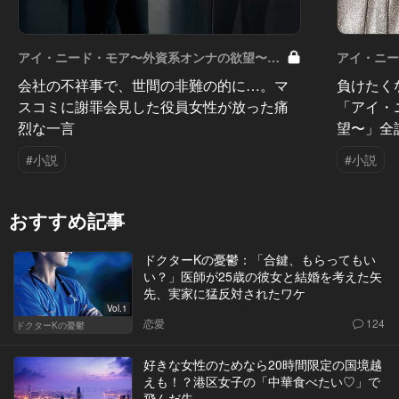
アイ・ニード・モア〜外資系オンナの欲望〜
アイ・ニ
Vol.12
Vol.11
会社の不祥事で、世間の非難の的に…。マ
負けたく
スコミに謝罪会見した役員女性が放った痛
「アイ・
烈な一言
望〜」全
#小説
#小説
おすすめ記事
ドクターKの憂鬱：「合鍵、もらってもい
い？」医師が25歳の彼女と結婚を考えた矢
先、実家に猛反対されたワケ
Vol.1
恋愛
124
ドクターKの憂鬱
好きな女性のためなら20時間限定の国境越
えも！？港区女子の「中華食べたい♡」で
飛んだ先