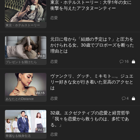
東京・ホテルストーリー：大学1年の女に
衝撃を与えたアフタヌーンティー
恋愛
Vol.1
東京・ホテルストーリー
元日に母から「結婚の予定は？」と圧力を
かけられる女。30歳でプロポーズを断った
理由とは
Vol.3
恋愛
16
プレゼントを開けたら
ヴァンクリ、グッチ、ミキモト…。ジュエ
リー好きな女が行き着いた至高のアクセと
は
Vol.15
恋愛
4
あなたとのDistance
32歳。エクゼクティブの恋愛と経営哲学
「我々を恋愛から救うものは、多忙であ
る。」
Vol.1
恋愛
華麗なる独身生活