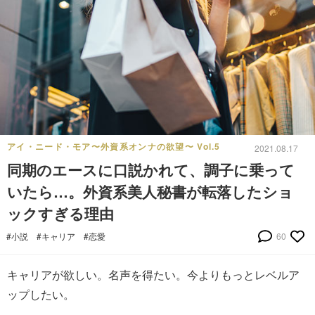
アイ・ニード・モア〜外資系オンナの欲望〜 Vol.5
2021.08.17
同期のエースに口説かれて、調子に乗って
いたら…。外資系美人秘書が転落したショ
ックすぎる理由
#小説
#キャリア
#恋愛
60
キャリアが欲しい。名声を得たい。今よりもっとレベルア
ップしたい。