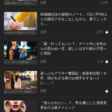
恋愛
95
公園の魔女たち〜幼受の世界〜
28歳婚活女の秘密のノート。1日に平均2人
との婚活アポをこなしながら、裏でこっそ
り…
Vol.24
恋愛
31
U-29女子の婚活サバイバル
「家、行ってもいい？」デート中に女性か
らの思わぬ一言。嬉しいはずの彼が戸惑っ
た理由
Vol.8
恋愛
8
ニューヨーク恋愛物語～商社マン遥斗の場合～
崖っぷちアラサー奮闘記：銀座初出勤！今
宵、招かれざる客のお相手をするハメ
に……！
Vol.4
恋愛
崖っぷちアラサー奮闘記 written by 内埜さくら
「焦らされたい…？」男を虜にした清楚系
美女の上級テクニック