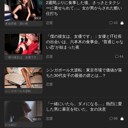
2週間ぶりに食事した後、さっさとタクシ
ーに乗せられて…。女が男からされた酷い
仕打ち
Vol.3
恋愛
43
本命昇格・虎の巻
「僕の彼女は、女優です」：女優とIT社長
の出会いは、六本木の食事会。“普通じゃな
い恋”が始まった夜
Vol.1
恋愛
44
「僕の彼女は、女優です」
シンガポール大逆転：東京市場で価値が落
ちた30代女子の最後の砦とは...？
恋愛
Vol.1
シンガポール大逆転
「一緒にいたら、ダメになる…」熱烈に愛
した男に暴言を吐いた、女の決意
恋愛
96
Vol.11
ひも結び