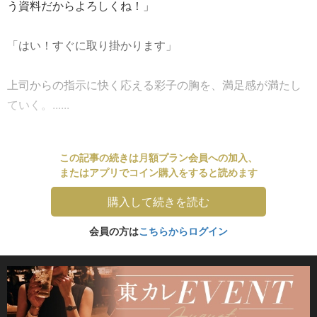
う資料だからよろしくね！」
「はい！すぐに取り掛かります」
上司からの指示に快く応える彩子の胸を、満足感が満たし
ていく。......
この記事の続きは月額プラン会員への加入、
またはアプリでコイン購入をすると読めます
購入して続きを読む
会員の方は
こちらからログイン