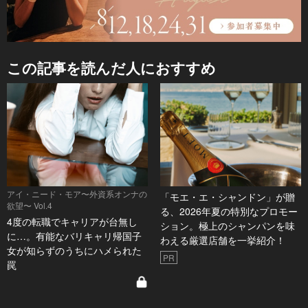
この記事を読んだ人におすすめ
アイ・ニード・モア〜外資系オンナの
「モエ・エ・シャンドン」が贈
欲望〜 Vol.4
る、2026年夏の特別なプロモー
4度の転職でキャリアが台無し
ション。極上のシャンパンを味
に…。有能なバリキャリ帰国子
わえる厳選店舗を一挙紹介！
女が知らずのうちにハメられた
PR
罠