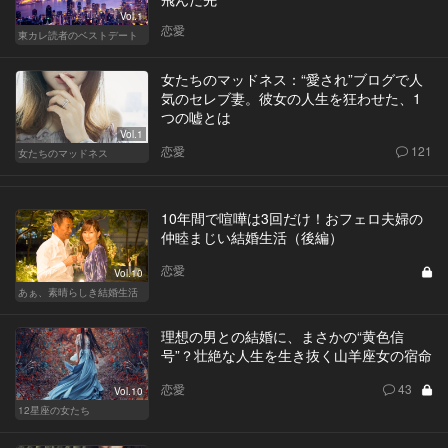
Vol.1
恋愛
東カレ読者のベストデート
女たちのマッドネス：“愛され”ブログで人
気のセレブ妻。彼女の人生を狂わせた、1
つの嘘とは
Vol.1
恋愛
121
女たちのマッドネス
10年間で喧嘩は3回だけ！おフェロ夫婦の
仲睦まじい結婚生活（後編）
恋愛
Vol.10
あぁ、素晴らしき結婚生活
理想の男との結婚に、まさかの“黄色信
号”？壮絶な人生を生き抜く山羊座女の宿命
恋愛
43
Vol.10
12星座の女たち