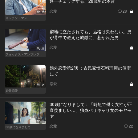
逐一チェックする、28歳男の本音
恋愛
28
Vol.2
キッチン・マン
窮地に立たされても、品格は失わない。男
が背中で教えた威厳に、惹かれた男
恋愛
Vol.8
フォックス・アンブレラの男
婚外恋愛第2話 ：古民家懐石料理屋の個室
にて
恋愛
Vol.2
婚外恋愛
30歳になりまして：「時短で働く女性が正
直羨ましい…」独身バリキャリ女のモヤモ
ヤ
Vol.1
恋愛
22
30歳になりまして