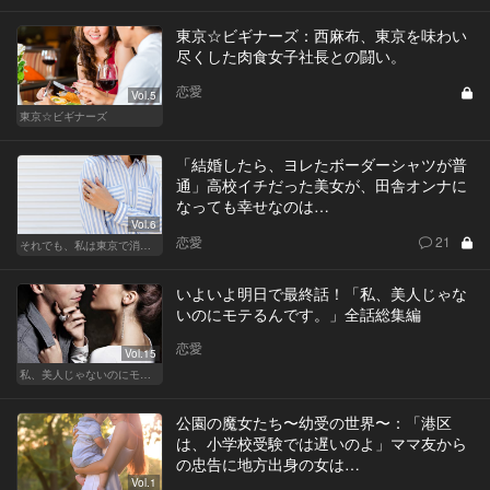
東京☆ビギナーズ：西麻布、東京を味わい
尽くした肉食女子社長との闘い。
恋愛
Vol.5
東京☆ビギナーズ
「結婚したら、ヨレたボーダーシャツが普
通」高校イチだった美女が、田舎オンナに
なっても幸せなのは…
Vol.6
恋愛
21
それでも、私は東京で消耗する
いよいよ明日で最終話！「私、美人じゃな
いのにモテるんです。」全話総集編
恋愛
Vol.15
私、美人じゃないのにモテるんです。
公園の魔女たち〜幼受の世界〜：「港区
は、小学校受験では遅いのよ」ママ友から
の忠告に地方出身の女は…
Vol.1