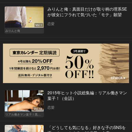
みりんと俺：真面目だけが取り柄の理系SE
が彼女にフラれて気づいた「モテ」願望
恋愛
Vol.1
みりんと俺
2015年ヒット小説総集編：リアル働きマン
葉子！（全話）
恋愛
Vol.18
リアル働きマン葉子！黒革の編集手帳 written by 内埜さくら
「どうしても気になる」好きな子のSNSを