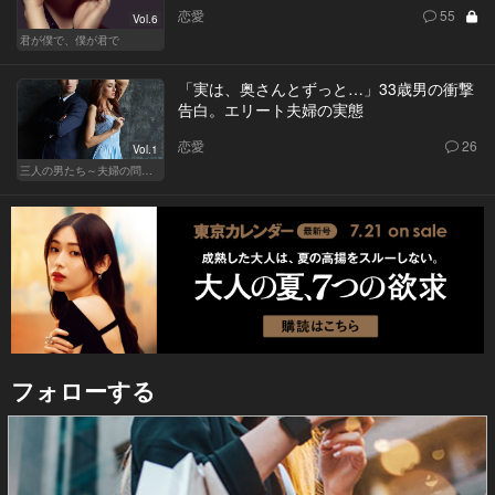
恋愛
55
Vol.6
君が僕で、僕が君で
「実は、奥さんとずっと…」33歳男の衝撃
告白。エリート夫婦の実態
恋愛
26
Vol.1
三人の男たち～夫婦の問題～
フォローする