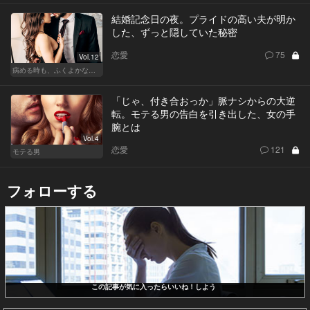
結婚記念日の夜。プライドの高い夫が明か
した、ずっと隠していた秘密
恋愛
75
Vol.12
病める時も、ふくよかなる時も
「じゃ、付き合おっか」脈ナシからの大逆
転。モテる男の告白を引き出した、女の手
腕とは
Vol.4
恋愛
121
モテる男
フォローする
この記事が気に入ったらいいね！しよう