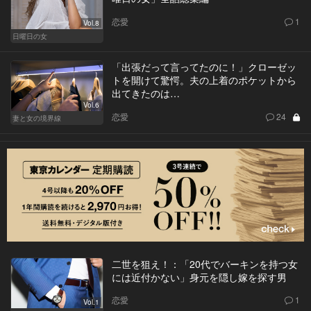
恋愛
1
Vol.8
日曜日の女
「出張だって言ってたのに！」クローゼッ
トを開けて驚愕。夫の上着のポケットから
出てきたのは…
Vol.6
恋愛
24
妻と女の境界線
二世を狙え！：「20代でバーキンを持つ女
には近付かない」身元を隠し嫁を探す男
恋愛
1
Vol.1