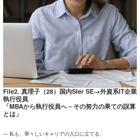
File2. 真理子（28）国内SIer SE→外資系IT企業
執行役員
「MBAから執行役員へ－その努力の果ての誤算
とは」
― 私も、華々しいキャリアの入口に立てる。