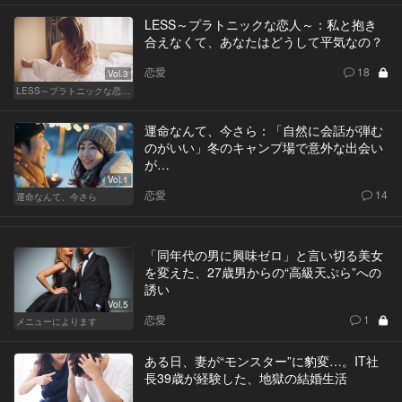
LESS～プラトニックな恋人～：私と抱き
合えなくて、あなたはどうして平気なの？
恋愛
18
Vol.3
LESS～プラトニックな恋人～
運命なんて、今さら：「自然に会話が弾む
のがいい」冬のキャンプ場で意外な出会い
が…
Vol.1
恋愛
14
運命なんて、今さら
「同年代の男に興味ゼロ」と言い切る美女
を変えた、27歳男からの“高級天ぷら”への
誘い
Vol.5
恋愛
1
メニューによります
ある日、妻が“モンスター”に豹変…。IT社
長39歳が経験した、地獄の結婚生活