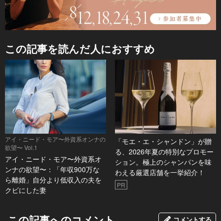
この記事を読んだ人におすすめ
アイ・ニード・モア〜外資系オンナの
「モエ・エ・シャンドン」が贈
欲望〜 Vol.1
る、2026年夏の特別なプロモー
アイ・ニード・モア〜外資系オ
ション。極上のシャンパンを味
ンナの欲望〜：「年収900万な
わえる厳選店舗を一挙紹介！
ら離婚」自分より低収入の夫を
PR
クビにした妻
この記事へのコメント
コメントする