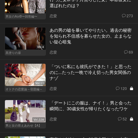
選ばれたのは？
Vol.1
恋愛
273
男女のAorB〜回答編〜
あの男の嘘を暴いてやりたい。過去の秘密
を知られ不信感を募らせた女の、止まらな
い疑心暗鬼
Vol.4
恋愛
69
黒塗りの扉
「ついに私にも彼氏ができた！」と思った
のに...たった一晩で冷え切った男女関係の
ナゾ
Vol.11
恋愛
120
オトナの恋愛論～宿題編～
「デートにこの服は、ナイ！」男と会った
瞬間に、30歳女性が帰りたくなったワケ
恋愛
52
Vol.228
男と女の答えあわせ【A】