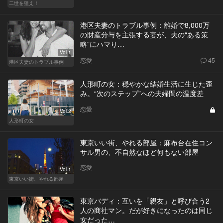
二世を狙え！
港区夫妻のトラブル事例：離婚で8,000万
の財産分与を主張する妻が、夫の“ある策
略”にハマり…
Vol.1
恋愛
45
港区夫妻のトラブル事例
人形町の女：穏やかな結婚生活に生じた歪
み。“次のステップ”への夫婦間の温度差
恋愛
Vol.2
人形町の女
東京いい街、やれる部屋：麻布台在住コン
サル男の、不自然なほど何もない部屋
恋愛
Vol.1
東京いい街、やれる部屋
東京バディ：互いを「親友」と呼び合う2
人の商社マン。だが好きになったのは同じ
女だった…