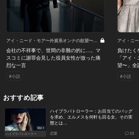
アイ・ニード・モア〜外資系オンナの欲望〜
アイ・ニ
Vol.12
Vol.11
会社の不祥事で、世間の非難の的に…。マ
負けたく
スコミに謝罪会見した役員女性が放った痛
「アイ・
烈な一言
望〜」全
#小説
#小説
おすすめ記事
ハイブラパトローラー：お目当てのバッグ
を求め、エルメスを何軒も回る女。その実
態とは…
Vol.1
恋愛
33
ハイブラパトローラー