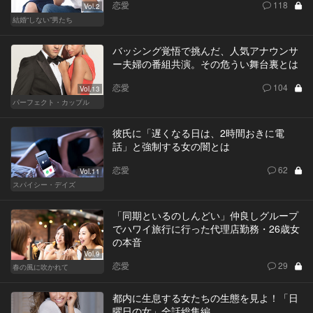
恋愛
118
Vol.2
結婚“しない”男たち
バッシング覚悟で挑んだ、人気アナウンサ
ー夫婦の番組共演。その危うい舞台裏とは
恋愛
104
Vol.13
パーフェクト・カップル
彼氏に「遅くなる日は、2時間おきに電
話」と強制する女の闇とは
恋愛
62
Vol.11
スパイシー・デイズ
「同期といるのしんどい」仲良しグループ
でハワイ旅行に行った代理店勤務・26歳女
の本音
Vol.9
恋愛
29
春の風に吹かれて
都内に生息する女たちの生態を見よ！「日
曜日の女」全話総集編