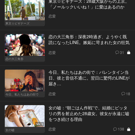
東京☆ビギナーズ：28歳大阪からの上京。
「ノールックいいね！」に愛はあるのか
恋愛
Vol.1
東京☆ビギナーズ
恋の大三角形：深夜2時過ぎ、ようやく既
読になったLINE。嫉妬に苛まれた女の狂気
恋愛
31
Vol.4
恋の大三角形
今日、私たちはあの街で：バレンタイン当
日、彼と音信不通に。翌日に驚愕のLINEが
届き…
Vol.1
恋愛
18
今日、私たちはあの街で
女の嘘：“朝ごはん作戦”で、結婚にピッタ
リの男を射止めた28歳女。彼女が永遠に嘘
をつき続ける理由
Vol.3
恋愛
138
女の嘘