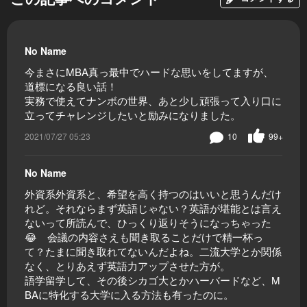
No Name
今まさにMBA真っ最中でハードな思いをしてますが、
道標になる良い話！
実務で使えてナンボの世界、あと少し頑張って入り口に
立ってチャレンジしたいと励みになりました。
2021/07/27 05:23
10
99+
No Name
外資系外資系と、希望を高く持つのはいいと思うんだけ
れど。それならまず英語じゃない？英語が堪能とは言え
ないって所読んで、ひっくり返りそうになっちゃった
😂 会議の内容さえも聞き取ることだけで精一杯っ
て？たまに聞き取れてないんだよね。二流大学とか関係
なく、とりあえず英語力アップさせた方が。
語学留学して、その後シカゴ大とかハーバードなど、M
BAに特化する大学に入る方法も有ったのに。