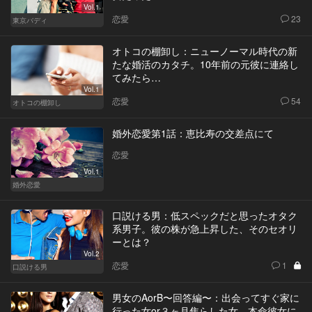
Vol.1
恋愛
23
東京バディ
オトコの棚卸し：ニューノーマル時代の新
たな婚活のカタチ。10年前の元彼に連絡し
てみたら…
Vol.1
恋愛
54
オトコの棚卸し
婚外恋愛第1話：恵比寿の交差点にて
恋愛
Vol.1
婚外恋愛
口説ける男：低スペックだと思ったオタク
系男子。彼の株が急上昇した、そのセオリ
ーとは？
Vol.2
恋愛
1
口説ける男
男女のAorB〜回答編〜：出会ってすぐ家に
行った女or３ヶ月焦らした女。本命彼女に