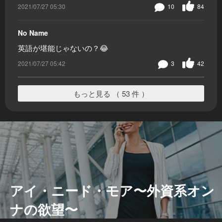
2021/07/27 05:30
10
84
No Name
英語が堪能じゃないの？😂
2021/07/27 05:42
3
42
もっと見る （ 53 件 ）
アイ・ニード・モア〜外資系オン
ナの欲望〜