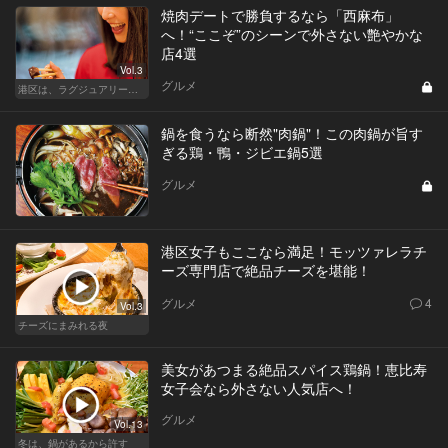
焼肉デートで勝負するなら「西麻布」
へ！“ここぞ”のシーンで外さない艶やかな
店4選
Vol.3
グルメ
港区は、ラグジュアリーな焼肉デートにおすすめ
鍋を食うなら断然"肉鍋"！この肉鍋が旨す
ぎる鶏・鴨・ジビエ鍋5選
グルメ
港区女子もここなら満足！モッツァレラチ
ーズ専門店で絶品チーズを堪能！
グルメ
4
Vol.3
チーズにまみれる夜
美女があつまる絶品スパイス鶏鍋！恵比寿
女子会なら外さない人気店へ！
グルメ
Vol.13
冬は、鍋があるから許す