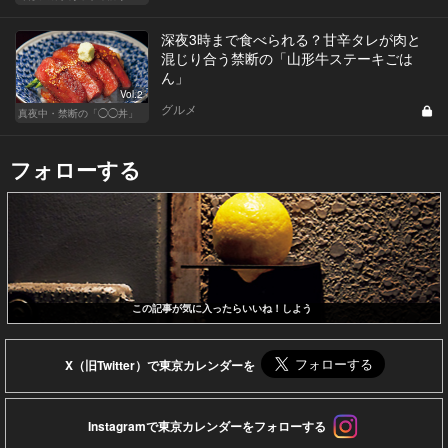
深夜3時まで食べられる？甘辛タレが肉と
混じり合う禁断の「山形牛ステーキごは
ん」
Vol.2
グルメ
真夜中・禁断の「◯◯丼」
フォローする
この記事が気に入ったらいいね！しよう
X（旧Twitter）で東京カレンダーを
Instagramで東京カレンダーをフォローする