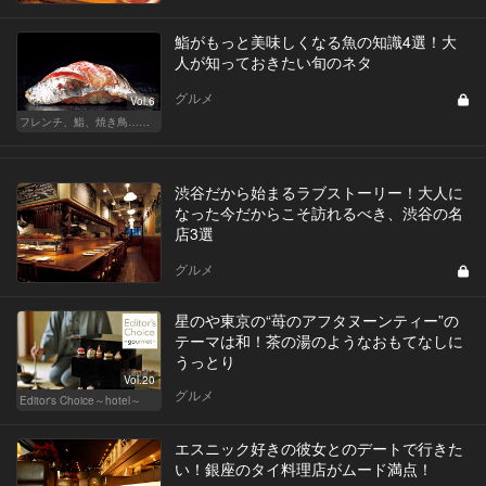
鮨がもっと美味しくなる魚の知識4選！大
人が知っておきたい旬のネタ
グルメ
Vol.6
フレンチ、鮨、焼き鳥…グルメなら知っておきたい知識
渋谷だから始まるラブストーリー！大人に
なった今だからこそ訪れるべき、渋谷の名
店3選
グルメ
星のや東京の“苺のアフタヌーンティー”の
テーマは和！茶の湯のようなおもてなしに
うっとり
Vol.20
グルメ
Editor's Choice～hotel～
エスニック好きの彼女とのデートで行きた
い！銀座のタイ料理店がムード満点！