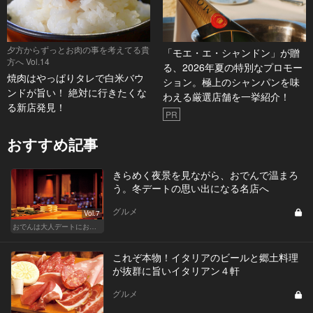
夕方からずっとお肉の事を考えてる貴
「モエ・エ・シャンドン」が贈
方へ Vol.14
る、2026年夏の特別なプロモー
焼肉はやっぱりタレで白米バウ
ション。極上のシャンパンを味
ンドが旨い！ 絶対に行きたくな
わえる厳選店舗を一挙紹介！
る新店発見！
PR
おすすめ記事
きらめく夜景を見ながら、おでんで温まろ
う。冬デートの思い出になる名店へ
グルメ
Vol.7
おでんは大人デートにおすすめ！ふたりで温まろう
これぞ本物！イタリアのビールと郷土料理
が抜群に旨いイタリアン４軒
グルメ