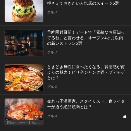
押さえておきたい人気店のスイーツ5選
グルメ
予約困難目前！デートで「素敵なお店知っ
てるね」と言わせる、オープン4ヶ月以内
の新レストラン5選
グルメ
ときどき無性に食べたくなる、背徳感が何
よりの魅力！ピリ辛ジャンク鍋・プデチゲ
とは？
グルメ
売れっ子漫画家、スタイリスト、食ライタ
ーが通う絶品焼肉とは？
グルメ
Vol.3
【緊急アンケート】俺の！私の！ベスト焼肉店