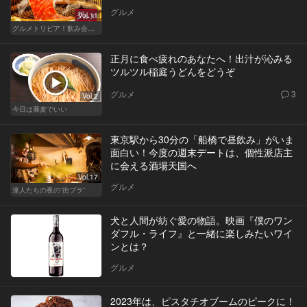
グルメ
Vol.11
グルメトリビア！飲み会やデートで会話のネタになるQ＆A
正月に食べ疲れのあなたへ！出汁が沁みる
ツルツル稲庭うどんをどうぞ
グルメ
3
Vol.2
今日は蕎麦でいい
東京駅から30分の「船橋で昼飲み」がいま
面白い！今度の週末デートは、個性派店主
に会える酒場天国へ
Vol.17
グルメ
達人たちの夜の“街ブラ”
犬と人間が紡ぐ愛の物語。映画『僕のワン
ダフル・ライフ』と一緒に楽しみたいワイ
ンとは？
グルメ
2023年は、ピスタチオブームのピークに！