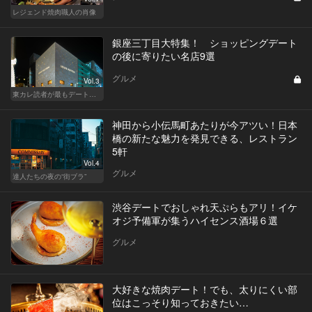
レジェンド焼肉職人の肖像
銀座三丁目大特集！ ショッピングデート
の後に寄りたい名店9選
グルメ
Vol.3
東カレ読者が最もデートで使うエリア・銀座でデートに使える名店
神田から小伝馬町あたりが今アツい！日本
橋の新たな魅力を発見できる、レストラン
5軒
Vol.4
グルメ
達人たちの夜の“街ブラ”
渋谷デートでおしゃれ天ぷらもアリ！イケ
オジ予備軍が集うハイセンス酒場６選
グルメ
大好きな焼肉デート！でも、太りにくい部
位はこっそり知っておきたい…