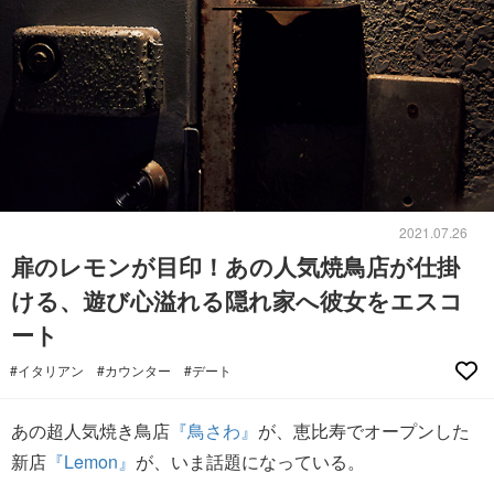
2021.07.26
扉のレモンが目印！あの人気焼鳥店が仕掛
ける、遊び心溢れる隠れ家へ彼女をエスコ
ート
#イタリアン
#カウンター
#デート
あの超人気焼き鳥店
『鳥さわ』
が、恵比寿でオープンした
新店
『Lemon』
が、いま話題になっている。