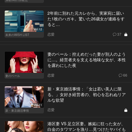
深夜0時の分岐点
2年前に別れた元カレから、実家宛に届い
た1枚のハガキ。驚いた26歳女が連絡をす
ると…
Vol.12
恋愛
37
未来のWISH LIST
妻のベール：控えめだった妻が別人のよう
に…。経営者夫を支える地味な女が、本性
を露わにした夜
Vol.1
恋愛
66
妻のベール
新・東京婚活事情：「女は若い美人に限
る。」女好き経営者の、初心を忘れぬリア
ルな欲望
Vol.11
恋愛
新・東京婚活事情
港区妻 VS 足立区妻。嫉妬に狂った女が、
白金のタワマンを漁り…見つけたヤバイも