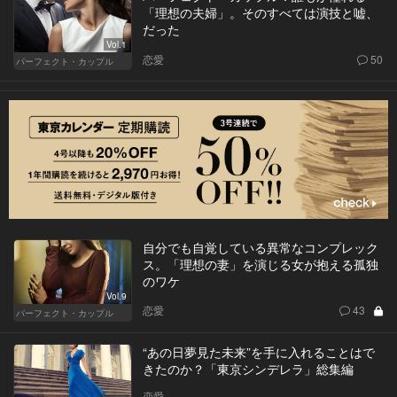
「理想の夫婦」。そのすべては演技と嘘、
だった
Vol.1
恋愛
50
パーフェクト・カップル
自分でも自覚している異常なコンプレック
ス。「理想の妻」を演じる女が抱える孤独
のワケ
Vol.9
恋愛
43
パーフェクト・カップル
“あの日夢見た未来”を手に入れることはで
きたのか？「東京シンデレラ」総集編
恋愛