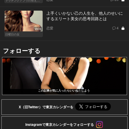
マッチングアプリの答えあわせ【Q】～SEASON2～
上手くいかない己の人生を、他人のせいに
するエリート美女の思考回路とは
恋愛
4
Vol.6
日曜日の女
フォローする
この記事が気に入ったらいいね！しよう
X（旧Twitter）で東京カレンダーを
Instagramで東京カレンダーをフォローする