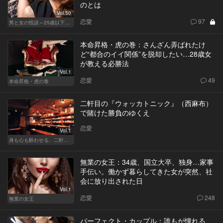
のとは
Vol.50
恋愛
97
男と女の怪談～25歳以下閲覧禁止～
本命昇格・虎の巻：さんざん弄ばれたけ
ど“都合のイイ関係”を脱却したい…28歳女
が教える必勝法
Vol.1
恋愛
49
本命昇格・虎の巻
二軒目の『ウォッカトニック』（西麻布）
で賭けた勝負のゆくえ
恋愛
Vol.1
身も心も酔わせる、二軒目の切り札
無業の女王：34歳、国立大卒、独身…家事
手伝い。働かず暮らしてきた女が突然、社
会に放り出された日
Vol.1
恋愛
248
無業の女王
パーフェクト・カップル：誰もが憧れる