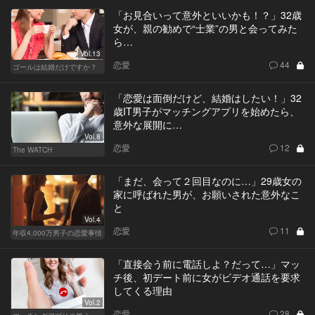
「お見合いって意外といいかも！？」32歳
女が、親の勧めで“士業”の男と会ってみた
ら…
Vol.13
恋愛
44
ゴールは結婚だけですか？
「恋愛は面倒だけど、結婚はしたい！」32
歳IT男子がマッチングアプリを始めたら、
意外な展開に…
Vol.8
恋愛
12
The WATCH
「まだ、会って２回目なのに…」29歳女の
家に呼ばれた男が、お願いされた意外なこ
と
Vol.4
恋愛
11
年収4,000万男子の恋愛事情
「直接会う前に電話しよ？だって…」マッ
チ後、初デート前に女がビデオ通話を要求
してくる理由
Vol.2
恋愛
28