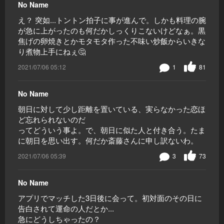
No Name
え？ 突如...トントン拍子に事が進んで。しかも料理の腕
が急に上がったのも何だかしっくりこないけどなぁ。黒
焦げの卵焼きとかモタモタ作った不味い炒飯からいきな
り煮物上手にねぇ🤔
2021/07/06 05:12
1
81
No Name
朝日に対して少し距離を置いている、実らなかった恋ほ
ど忘れられないのだ
ってどういう事よ。で、朝日に似た人と付き合う。たま
に朝日を思い出す。何だか斎藤さんに申し訳ないわ。
2021/07/06 05:39
3
73
No Name
アプリでマッチした3日後に会って。初対面のその日に
告白されて運命の人だとか...
急にどうしちゃったの？