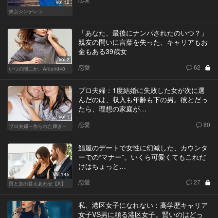
Vol.12
東京シンデレラ
「あなた、最後にナンパされたのいつ？」
親友の問いに言葉を失った、キャリアもお
金もある39歳女
Vol.2
恋愛
62
いつの間にか、Around40
プロ夫婦：1度結婚に失敗した女が次に選
んだのは、収入も年齢も下の男。彼とだっ
たら、理想の家庭が…
Vol.1
恋愛
80
プロ夫婦～作られた輝き～
鮨屋のデートで女性に幻滅した、カウンタ
ーでの“マナー”。いくら可愛くてもこれだ
けはちょっと…
Vol.145
恋愛
27
男と女の答えあわせ【A】
私、港区女子になれない：高学歴キャリア
女子VS男に頼る港区女子。賢いのはどっ