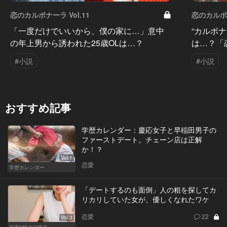
恋のカルボナーラ Vol.11
恋のカルボナ
「一度だけでいいから、僕の家に…」意中
“カルボ
の年上男から誘われた25歳OLは…？
は…？「
#小説
#小説
おすすめ記事
学歴カレンダー：慶応女子と早稲田男子の
ファーストデート。チェーン店は正解
か！？
Vol.1
恋愛
学歴カレンダー
「デートするのも面倒」人の粗を探してカ
リカリしていた女が、優しくなれたワケ
恋愛
22
Vol.3