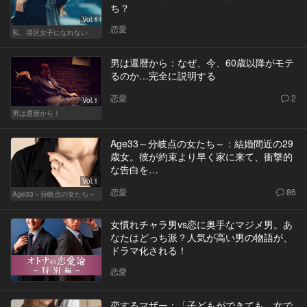
ち？
Vol.1
恋愛
私、港区女子になれない
男は還暦から：なぜ、今、60歳以降がモテ
るのか…完全に説明する
恋愛
2
Vol.1
男は還暦から！
Age33～分岐点の女たち～：結婚間近の29
歳女。彼が約束より早く家に来て、衝撃的
な告白を…
Vol.1
恋愛
86
Age33～分岐点の女たち～
女慣れチャラ男vs恋に奥手なマジメ男。あ
なたはどっち派？人気が高い男の物語が、
ドラマ化される！
恋愛
恋するマザー：「子どもができても、女で