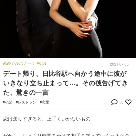
恋のカルボナーラ Vol.8
2021.07.06
デート帰り、日比谷駅へ向かう途中に彼が
いきなり立ち止まって…。その後告げてき
た、驚きの一言
#小説
#レストラン
#恋愛
50
恋は焦りすぎると、上手くいかないもの。
だから、じっくり時間をかけて相手を知っていくべきなの