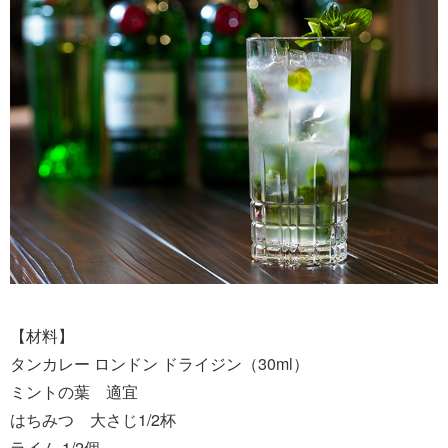
【材料】
タンカレー ロンドン ドライジン（30ml）
ミントの葉 適宜
はちみつ 大さじ1/2杯
ライム 1/2個