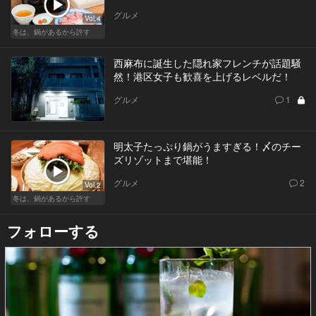
グルメ
Vol.4
冬は、鍋があるから許す
西麻布に誕生した隠れ家フレンチが話題騒
然！港区女子も歓喜を上げるレベルだ！
グルメ
1
明太子たっぷり鍋がうますぎる！〆のチー
ズリゾットまで堪能！
グルメ
2
Vol.2
冬は、鍋があるから許す
フォローする