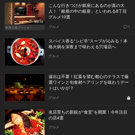
こんな行きつけが銀座にあるのが真の大
人！「銀座の中の銀座」といわれる8丁目
グルメ10選
Vol.16
グルメ
1
銀座を遊びつくせ！
スパイス香る“シビ辛”スープが沁みる！本
格火鍋を深夜まで味わえる穴場店へ
グルメ
遠出は不要！紅葉を望む都心のテラスで厳
選ワインと旬食材ペアリングを味わうデー
トはいかが？
グルメ
名店育ちの新鋭が“食堂”を開業！今年注目
の店4選
グルメ