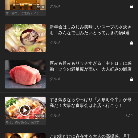
グルメ
Vol.8
世田谷で、ご近所ディナーを楽しもう！
新年会はしみじみ美味しいスープの水炊き
を！みんなで囲みたいとっておきの鍋4選
グルメ
厚みも旨みもリッチすぎる「中トロ」に感
動！ツウの満足度が高い、大人好みの鮨店
グルメ
すき焼きならやっぱり『人形町今半』が最
高だ！大事な食事会は名店へ行こう！
グルメ
1
Vol.18
冬は、鍋があるから許す
この街だけに存在する大人の高揚感。月刊