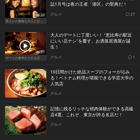
誌1月号は夜の王者「港区」の聖典だ！
グルメ
27
Vol.20
東カレの素敵な大人に必要なこと
大人のデートに丁度いい！ “恵比寿の駅近
にいい店ナシ”を覆す、お洒落居酒屋が誕
生！
Vol.27
グルメ
1
デートの勝率が上がる店
10日間かけた絶品スープのフォーが沁み
る！ベトナム料理が堪能できる学芸大学の
人気店
グルメ
記憶に残るリッチな焼肉体験ができる高級
店4選。これぞ、東京が誇る名店だ！
グルメ