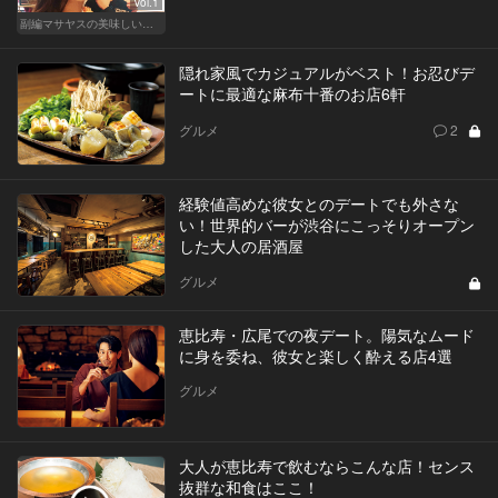
Vol.1
副編マサヤスの美味しい出会い
隠れ家風でカジュアルがベスト！お忍びデ
ートに最適な麻布十番のお店6軒
グルメ
2
経験値高めな彼女とのデートでも外さな
い！世界的バーが渋谷にこっそりオープン
した大人の居酒屋
グルメ
恵比寿・広尾での夜デート。陽気なムード
に身を委ね、彼女と楽しく酔える店4選
グルメ
大人が恵比寿で飲むならこんな店！センス
抜群な和食はここ！