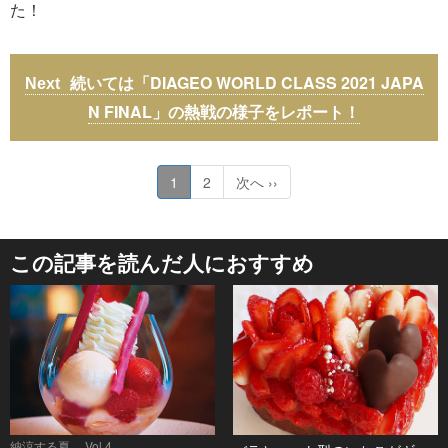
た！
続いては「DIAGEO WORLD CLASS 2021 JAPA
N FINAL」の熱戦の様子をレポート！
1
2
次へ ››
この記事を読んだ人におすすめ
納涼する夏。 Vol.4