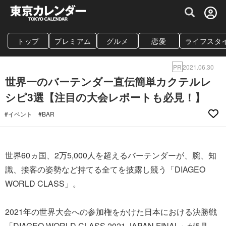
グルメ情報・プレミアムレストラン予約サイト
トップ
プレミアム
グルメ
恋愛
ライフスタ
PR
2021.06.30
世界一のバーテンダー直伝簡単カクテルレ
シピ3選【注目の大会レポートも必見！】
#イベント
#BAR
世界60ヵ国、2万5,000人を超えるバーテンダーが、腕、知
識、接客の姿勢など持てる全てを披露し競う「DIAGEO
WORLD CLASS」。
2021年の世界大会への参加権をかけた日本における決勝戦
「DIAGEO WORLD CLASS 2021 JAPAN FINAL」が5月