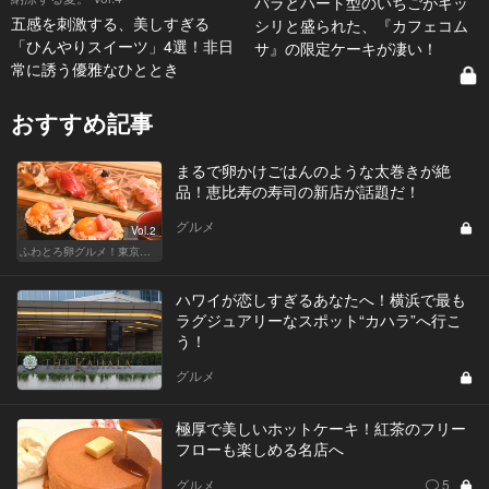
バラとハート型のいちごがギッ
五感を刺激する、美しすぎる
シリと盛られた、『カフェコム
「ひんやりスイーツ」4選！非日
サ』の限定ケーキが凄い！
常に誘う優雅なひととき
おすすめ記事
まるで卵かけごはんのような太巻きが絶
品！恵比寿の寿司の新店が話題だ！
グルメ
Vol.2
ふわとろ卵グルメ！東京で外せない人気店
ハワイが恋しすぎるあなたへ！横浜で最も
ラグジュアリーなスポット“カハラ”へ行こ
う！
グルメ
極厚で美しいホットケーキ！紅茶のフリー
フローも楽しめる名店へ
グルメ
5