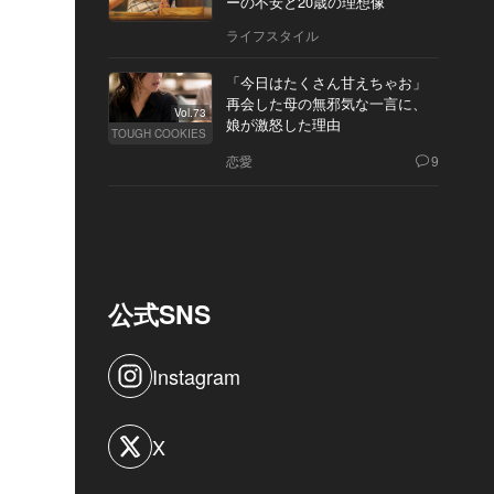
ーの不安と20歳の理想像
ライフスタイル
「今日はたくさん甘えちゃお」
再会した母の無邪気な一言に、
Vol.73
娘が激怒した理由
TOUGH COOKIES
恋愛
9
公式SNS
Instagram
X