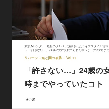
東京カレンダー | 最新のグルメ、洗練されたライフスタイル情報
「許さない…」24歳の女に見捨てられた社長が、深夜2時ま
リバーシ～光と闇の攻防～ Vol.11
「許さない…」24歳の
時までやっていたコト
#小説