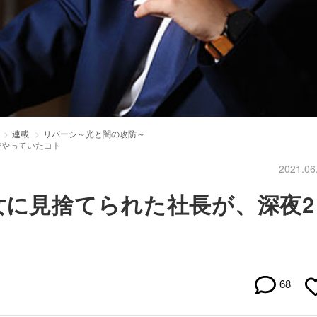
連載
リバーシ～光と闇の攻防～
でやっていたコト
2021.06
女に見捨てられた社長が、深夜2
68