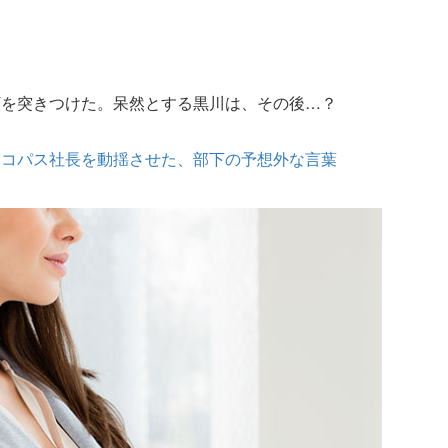
願を突きつけた。呆然とする黒川は、その後…？
イコパス社長を動揺させた、部下の予想外な言葉