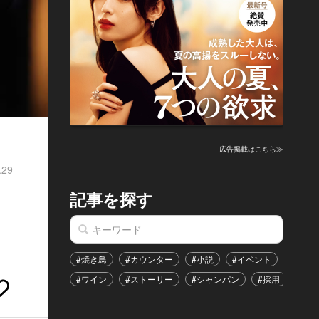
広告掲載はこちら≫
.29
記事を探す
#焼き鳥
#カウンター
#小説
#イベント
#港区
#ワイン
#ストーリー
#シャンパン
#採用
#恋