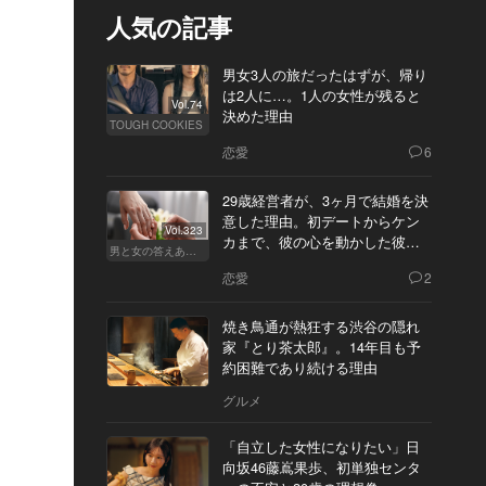
人気の記事
男女3人の旅だったはずが、帰り
は2人に…。1人の女性が残ると
Vol.74
決めた理由
TOUGH COOKIES
恋愛
6
29歳経営者が、3ヶ月で結婚を決
意した理由。初デートからケン
Vol.323
カまで、彼の心を動かした彼女
男と女の答えあわせ【Q】
の態度とは
恋愛
2
焼き鳥通が熱狂する渋谷の隠れ
家『とり茶太郎』。14年目も予
約困難であり続ける理由
グルメ
「自立した女性になりたい」日
向坂46藤嶌果歩、初単独センタ