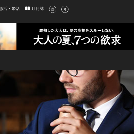
新のグルメ、洗練されたライフスタイル情報
恋活・婚活
月刊誌