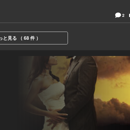
2
っと見る （ 68 件 ）