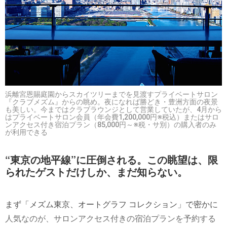
浜離宮恩賜庭園からスカイツリーまでを見渡すプライベートサロン
『クラブメズム』からの眺め。夜になれば勝どき・豊洲方面の夜景
も美しい。今まではクラブラウンジとして営業していたが、4月から
はプライベートサロン会員（年会費1,200,000円※税込）またはサロ
ンアクセス付き宿泊プラン（85,000円～※税・サ別）の購入者のみ
が利用できる
“東京の地平線”に圧倒される。この眺望は、限
られたゲストだけしか、まだ知らない。
まず「メズム東京、オートグラフ コレクション」で密かに
人気なのが、サロンアクセス付きの宿泊プランを予約する