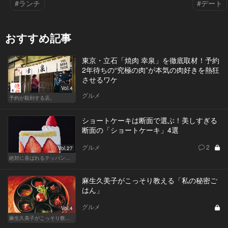
#ランチ
#デート
おすすめ記事
東京・立石「焼肉 幸泉」を徹底取材！予約
2年待ちの“究極の肉”が本気の肉好きを熱狂
させるワケ
Vol.4
グルメ
予約が殺到する店。
ショートケーキは断面で選ぶ！美しすぎる
断面の「ショートケーキ」4選
グルメ
2
Vol.27
絶対に喜ばれるテッパン手土産
麻生久美子がこっそり教える「私の秘密ご
はん」
グルメ
Vol.4
麻生久美子がこっそり教える「私の秘密ごはん」