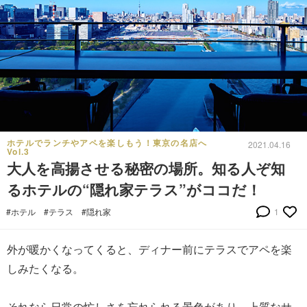
ホテルでランチやアペを楽しもう！東京の名店へ
2021.04.16
Vol.3
大人を高揚させる秘密の場所。知る人ぞ知
るホテルの“隠れ家テラス”がココだ！
#ホテル
#テラス
#隠れ家
1
外が暖かくなってくると、ディナー前にテラスでアペを楽
しみたくなる。
それなら日常の忙しさを忘れられる景色があり、上質なサ