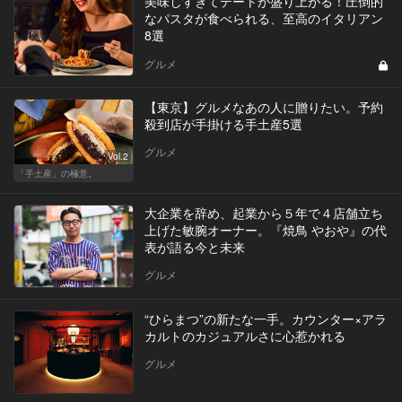
美味しすぎてデートが盛り上がる！圧倒的
なパスタが食べられる、至高のイタリアン
8選
グルメ
【東京】グルメなあの人に贈りたい。予約
殺到店が手掛ける手土産5選
グルメ
Vol.2
「手土産」の極意。
大企業を辞め、起業から５年で４店舗立ち
上げた敏腕オーナー。『焼鳥 やおや』の代
表が語る今と未来
グルメ
“ひらまつ”の新たな一手。カウンター×アラ
カルトのカジュアルさに心惹かれる
グルメ