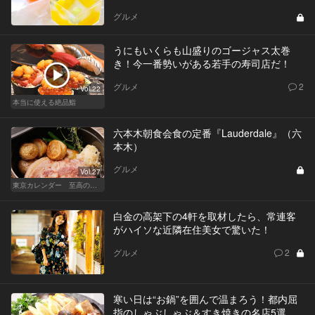
グルメ
うにもいくらも山盛りのゴージャス太巻
き！今一番勢いがある若手の寿司店だ！
グルメ
2
Vol.22
本当に使える絶品鮨
六本木朝食会食の定番『Lauderdale』（六
本木）
グルメ
Vol.27
東京カレンダー 至高の名店シリーズ
白金の高架下の4軒を取材したら、常連客
がハイソな近隣在住美女で驚いた！
グルメ
2
寒い日は“お鍋”を囲んで温まろう！都内屈
指のしゃぶしゃぶ＆すき焼きの名店5選