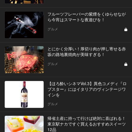
フルーツフレーバーの紫煙をくゆらせなが
ら今宵はスマートな夜遊びを！
グルメ
とにかく分厚い！厚切り肉が押し寄せる赤
坂の路地裏焼肉が美味すぎる！
グルメ
【ほろ酔いシネマVol.3】異色コメディ『ロ
ブスター』にはイタリアのヴィンテージワ
インを
グルメ
帰省土産に持って行けば絶対に喜ばれる！
東京駅ナカですぐ買えるおすすめスイーツ
12品