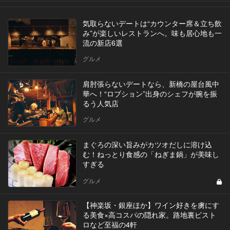
気取らないデートは“カウンター席＆立ち飲
み”が楽しいレストランへ。味も居心地も一
流の新店6選
グルメ
肩肘張らないデートなら、新橋の屋台風中
華へ！“ロブション”出身のシェフが腕を振
るう人気店
グルメ
まぐろの深い旨みがカツオだしに溶け込
む！ねっとり食感の「ねぎま鍋」が美味し
すぎる
グルメ
【神楽坂・銀座ほか】ワイン好きを虜にす
る美食×高コスパの隠れ家。路地裏ビスト
ロなど至福の4軒