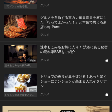
Vol.7
グルメ
「ワイン」がある夜。
グルメを自負する東カレ編集部員を虜にし
た「行ってよかった！」と本気で思える新
店６軒 Part2
グルメ
速水もこみちお気に入り！ 渋谷にある秘密
の隠れ家BARをご紹介
グルメ
Vol.6
速水もこみちの夜BAR、夜メシ、夜レシピ
トリュフの香りが鼻を抜ける！あっと驚く
ショーにテンションが高まる人気イタリア
ン
Vol.7
グルメ
トリュフ好きな彼女とデートにおすすめ！東京の人気店