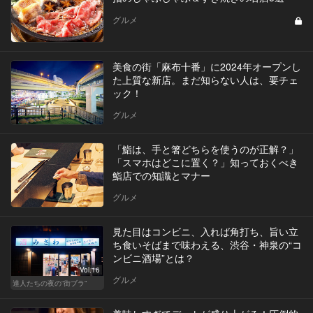
グルメ
美食の街「麻布十番」に2024年オープンし
た上質な新店。まだ知らない人は、要チェ
ック！
グルメ
「鮨は、手と箸どちらを使うのが正解？」
「スマホはどこに置く？」知っておくべき
鮨店での知識とマナー
グルメ
見た目はコンビニ、入れば角打ち、旨い立
ち食いそばまで味わえる、渋谷・神泉の“コ
ンビニ酒場”とは？
Vol.16
グルメ
達人たちの夜の“街ブラ”