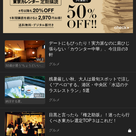
デートにもぴったり！実力派なのに肩ひじ
張らない「カウンター中華」、今注目の3
軒
Vol.3
グルメ
32歳が通う“ちょうどいい”価格の店
残暑厳しい秋、大人は最旬スポットで涼し
く“アペロ”する。港区・中央区「水辺のテ
ラスレストラン」5選
Vol.11
グルメ
納涼する夏。
目黒と言ったら『権之助坂』！迷ったら行
くべき東カレ選定TOP３はこれだ！
グルメ