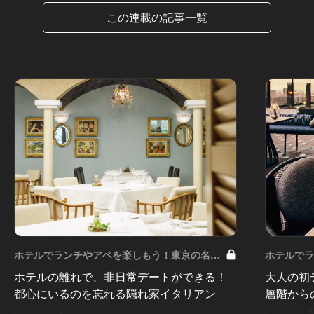
この連載の記事一覧
ホテルでランチやアペを楽しもう！東京の名店
ホテルで
へ Vol.6
へ Vol.5
ホテルの離れで、非日常デートができる！
大人の初
都心にいるのを忘れる隠れ家イタリアン
層階から