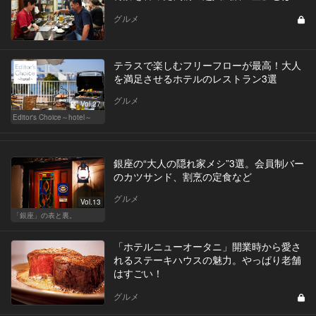
グルメ
テラスで楽しむフリーフローが最高！大人
を満足させるホテルのレストラン3選
グルメ
Vol.27
Editor's Choice～hotel～
銀座の“大人の隠れ家メシ”3選。会員制バー
のカツサンド、割烹の定食など
グルメ
Vol.13
「銀座」の表と裏。
「ホテルニューオータニ」開業時から愛さ
れるステーキハウスの魅力。やっぱり老舗
はすごい！
グルメ