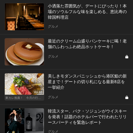
小洒落た雰囲気が、デートにぴったり！本
場のソウルフルな味を楽しめる、恵比寿の
韓国料理店
グルメ
最近のクリーム山盛りパンケーキに喝！老
舗のふわっふわ絶品ホットケーキ！
グルメ
美しきモダンスパニッシュから港区鮨の新
星まで！デートの切り札になる最新8店を
一挙紹介
Vol.60
グルメ
東カレ推薦！ 今月の行くべき店
韓流スター、パク・ソジュンがウイスキー
を発表！話題のホテルバーで行われたリリ
ースパーティを緊急レポート
グルメ