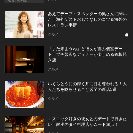
「会食」の神髄。
あえてデーブ・スペクターの奥さんに聞い
た！海外ゲストおもてなしのコツ＆海外の
レストラン事情
グルメ
「また来ようね」と彼女が喜ぶ個室デー
ト！プチ贅沢なディナーが楽しめる鉄板焼
き店
グルメ
いくらとうにの輝く丼に目を奪われる！大
人たちを唸らせること必至の新店5選
グルメ
エスニック好きの彼女とのデートで行きた
い！銀座のタイ料理店がムード満点！