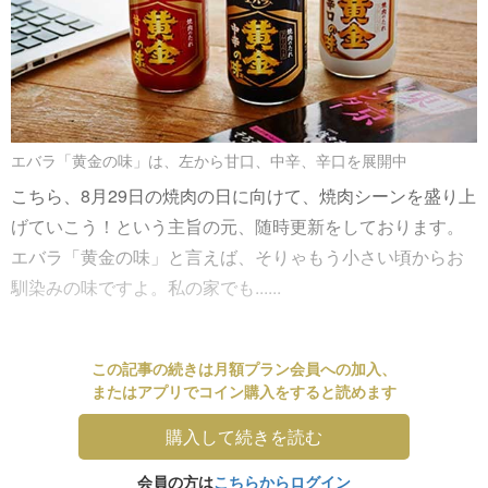
エバラ「黄金の味」は、左から甘口、中辛、辛口を展開中
こちら、8月29日の焼肉の日に向けて、焼肉シーンを盛り上
げていこう！という主旨の元、随時更新をしております。
エバラ「黄金の味」と言えば、そりゃもう小さい頃からお
馴染みの味ですよ。私の家でも......
この記事の続きは月額プラン会員への加入、
またはアプリでコイン購入をすると読めます
購入して続きを読む
会員の方は
こちらからログイン