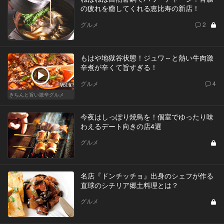
の疲れを癒してくれる恵比寿の新店！
グルメ
2
もはや地獄谷状態！ジュワ～と熱い牛肉激
辛煮が辛くて旨すぎる！
グルメ
4
Vol.8
きちんと旨い激辛グルメ
今夜はしっぽり焼鳥を！個室でゆったり味
わえるデート向きの店4選
グルメ
名店『ドンチッチョ』出身のシェフが作る
直球のシチリア郷土料理とは？
グルメ