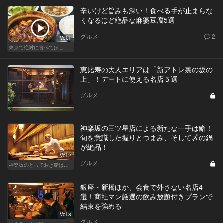
辛いけど旨みも深い！食べる手が止まらな
くなるほど絶品な麻婆豆腐5選
グルメ
2
Vol.1
東京で絶対に食べてほしい麻婆豆腐！痺れる辛さがクセになる
恵比寿の大人エリアは「新アトレ裏の坂の
上」！デートに使える名店５選
グルメ
神楽坂の三ツ星店による新たな一手は鮨！
旬を意識した握りとつまみ、そして〆の鍋
が絶品！
Vol.2
グルメ
神楽坂のとっておき鮨は、ふたりだけの秘密
銀座・新橋ほか、会食で外さない名店4
選！商社マン厳選の飲み放題付きプランで
結束を強める
Vol.8
グルメ