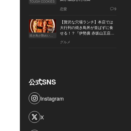
TOUGH COOKIES
恋愛
9
【贅沢な穴場ランチ】本店では
大行列の焼き鳥丼が並ばずに食
Vol.7
せる！？『伊勢廣 赤坂山王店』
焼き鳥が艶めいてきた
へ
グルメ
公式SNS
Instagram
X