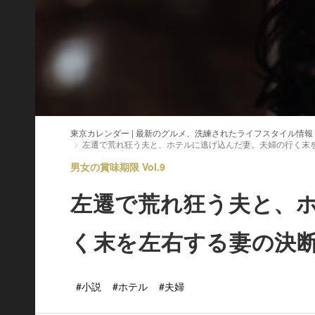
東京カレンダー | 最新のグルメ、洗練されたライフスタイル情報
左遷で荒れ狂う夫と、ホテルに逃げ込んだ妻。夫婦の行く末
男女の賞味期限 Vol.9
左遷で荒れ狂う夫と、
く末を左右する妻の決
#小説
#ホテル
#夫婦