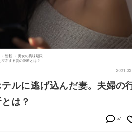
連載
男女の賞味期限
を左右する妻の決断とは？
2021.03
ホテルに逃げ込んだ妻。夫婦の
断とは？
57