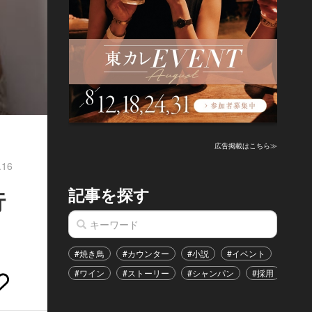
広告掲載はこちら≫
.16
記事を探す
行
#焼き鳥
#カウンター
#小説
#イベント
#港区
#ワイン
#ストーリー
#シャンパン
#採用
#恋