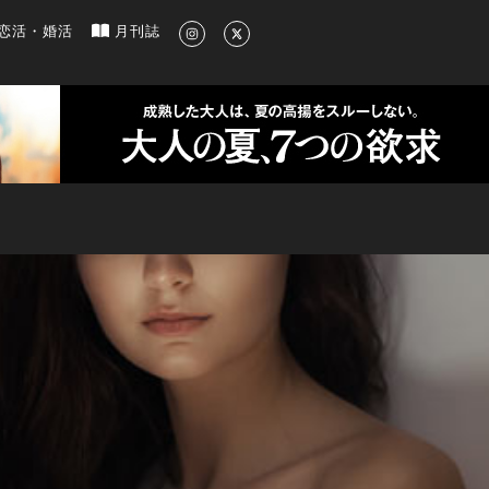
新のグルメ、洗練されたライフスタイル情報
恋活・婚活
月刊誌