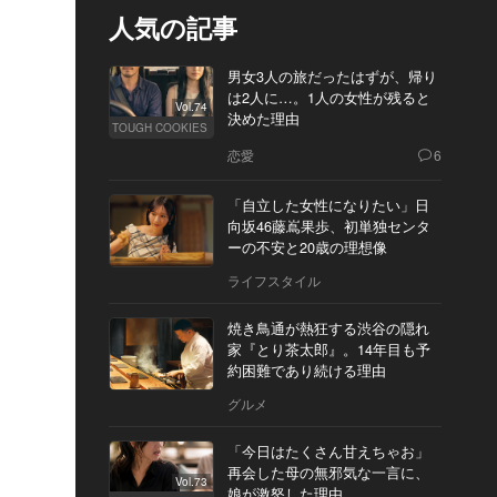
人気の記事
男女3人の旅だったはずが、帰り
は2人に…。1人の女性が残ると
Vol.74
決めた理由
TOUGH COOKIES
恋愛
6
「自立した女性になりたい」日
向坂46藤嶌果歩、初単独センタ
ーの不安と20歳の理想像
ライフスタイル
焼き鳥通が熱狂する渋谷の隠れ
家『とり茶太郎』。14年目も予
約困難であり続ける理由
グルメ
「今日はたくさん甘えちゃお」
再会した母の無邪気な一言に、
Vol.73
娘が激怒した理由