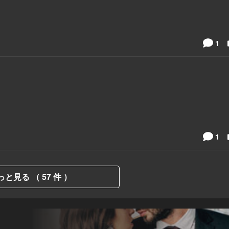
1
1
っと見る （ 57 件 ）