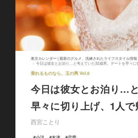
東京カレンダー | 最新のグルメ、洗練されたライフスタイル情報
今日は彼女とお泊り…と考えていた32歳男。デートを早々に
乗れるものなら、玉の輿 Vol.6
今日は彼女とお泊り…と
早々に切り上げ、1人で
西宮ことり
#小説
#友達
#恋愛