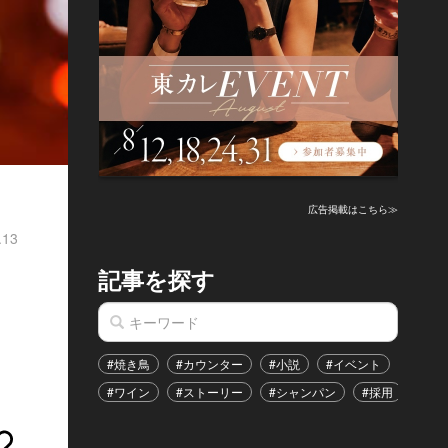
広告掲載はこちら≫
.13
記事を探す
#焼き鳥
#カウンター
#小説
#イベント
#港区
#ワイン
#ストーリー
#シャンパン
#採用
#恋