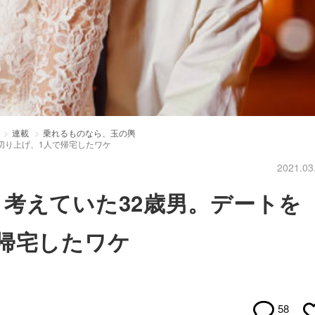
連載
乗れるものなら、玉の輿
切り上げ、1人で帰宅したワケ
2021.03
考えていた32歳男。デートを
帰宅したワケ
58