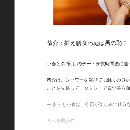
恭介：据え膳食わぬは男の恥？
小春との2回目のデートが数時間後に迫
恭介は、シャワーを浴びて肌触りの良い
ことを見越して、タクシーで四ツ谷方
― きっと小春は、今日が楽しみで仕方
食べる機会の......