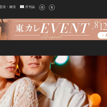
新のグルメ、洗練されたライフスタイル情報
恋活・婚活
月刊誌