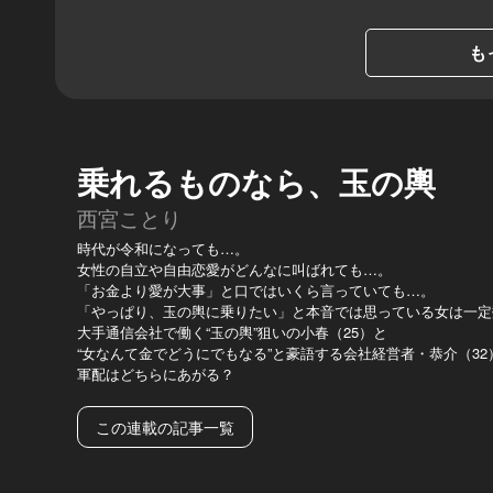
も
乗れるものなら、玉の輿
西宮ことり
時代が令和になっても…。
女性の自立や自由恋愛がどんなに叫ばれても…。
「お金より愛が大事」と口ではいくら言っていても…。
「やっぱり、玉の輿に乗りたい」と本音では思っている女は一定
大手通信会社で働く“玉の輿”狙いの小春（25）と
“女なんて金でどうにでもなる”と豪語する会社経営者・恭介（3
軍配はどちらにあがる？
この連載の記事一覧