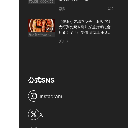
TOUGH COOKIES
恋愛
9
【贅沢な穴場ランチ】本店では
大行列の焼き鳥丼が並ばずに食
Vol.7
せる！？『伊勢廣 赤坂山王店』
焼き鳥が艶めいてきた
へ
グルメ
公式SNS
Instagram
X