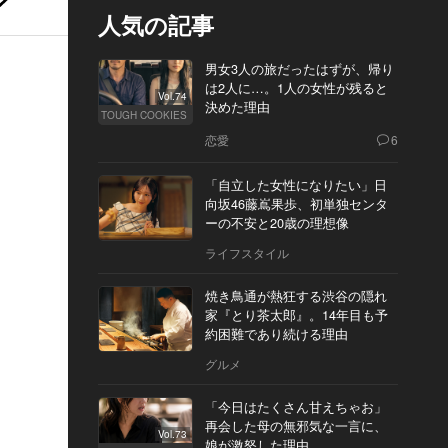
人気の記事
男女3人の旅だったはずが、帰り
は2人に…。1人の女性が残ると
Vol.74
決めた理由
TOUGH COOKIES
恋愛
6
「自立した女性になりたい」日
向坂46藤嶌果歩、初単独センタ
ーの不安と20歳の理想像
ライフスタイル
焼き鳥通が熱狂する渋谷の隠れ
家『とり茶太郎』。14年目も予
約困難であり続ける理由
グルメ
「今日はたくさん甘えちゃお」
再会した母の無邪気な一言に、
Vol.73
娘が激怒した理由