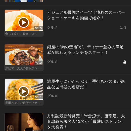
ビジュアル最強スイーツ！憧れのスーパー
ショートケーキを動画で紹介！
グルメ
3
Vol.5
食して良し、映えてよし
銀座の“肉の聖地”が、ディナー並みの満足
感が味わえるランチをスタート！
グルメ
Vol.2
銀座で、大人の贅沢ランチを楽しもう
濃厚生うにがたっぷり！手打ちパスタが絶
品な世田谷の名店だ！
グルメ
Vol.1
世田谷で、ご近所ディナーを楽しもう！
月刊誌最新号発売！米倉涼子、渡部建、大
倉忠義ら著名人13名が「最愛レストラン」
を大発表！