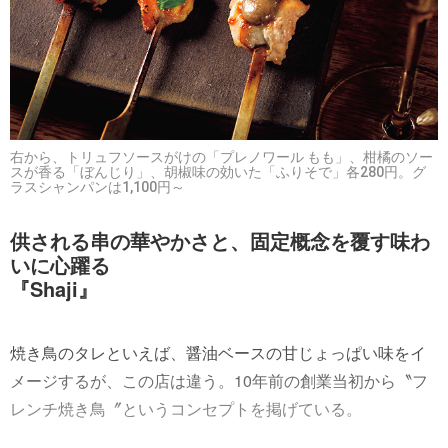
右から、トリュフソースがけの「プレノワール もも」、柑橘のソー
スが香る「ぼんじり」、胡椒味の効いた「ふりそで」各280円。グ
ラスシャンパンは1,100円～
供される串の華やかさと、固定概念を覆す味わ
いに心躍る
『Shaji』
焼き鳥のタレといえば、醤油ベースの甘じょっぱい味をイ
メージするが、この店は違う。10年前の創業当初から〝フ
レンチ焼き鳥〞というコンセプトを掲げている。