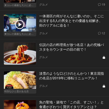
Vol.38
グルメ
19
東カレの素敵な大人に必要なこと
一体港区の何がそんなに凄いのか。そこに
出没する5人の男女とその優越を紐解き、
街のリアルに迫る！
Vol.8
グルメ
12
東カレの素敵な大人に必要なこと
伝説の店の料理長が放つ名店！あの究極パ
スタをカウンターの目の前で！
グルメ
淡雪のような口どけのとんかつ！東京屈指
の名店が2019年に移転リニューアル！
グルメ
Vol.5
特別なひと皿がある店
魚の聖地・築地で「この店、すごい！」と
食通がざわつく贅沢イタリアンとは？