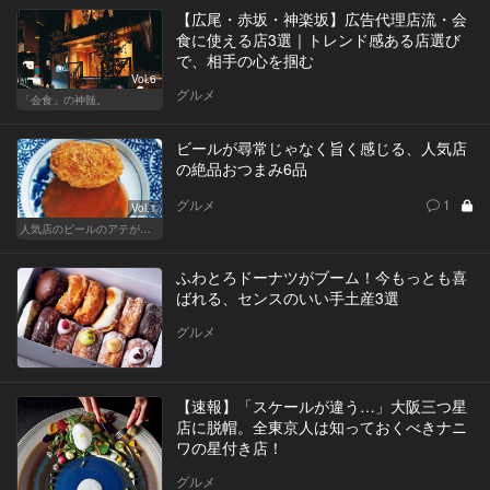
【広尾・赤坂・神楽坂】広告代理店流・会
食に使える店3選｜トレンド感ある店選び
で、相手の心を掴む
Vol.6
グルメ
「会食」の神髄。
ビールが尋常じゃなく旨く感じる、人気店
の絶品おつまみ6品
グルメ
1
Vol.1
人気店のビールのアテが大集合！
ふわとろドーナツがブーム！今もっとも喜
ばれる、センスのいい手土産3選
グルメ
【速報】「スケールが違う…」大阪三つ星
店に脱帽。全東京人は知っておくべきナニ
ワの星付き店！
グルメ