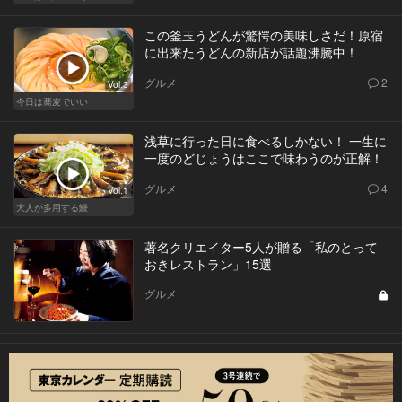
この釜玉うどんが驚愕の美味しさだ！原宿
に出来たうどんの新店が話題沸騰中！
グルメ
2
Vol.3
今日は蕎麦でいい
浅草に行った日に食べるしかない！ 一生に
一度のどじょうはここで味わうのが正解！
グルメ
4
Vol.1
大人が多用する鰻
著名クリエイター5人が贈る「私のとって
おきレストラン」15選
グルメ