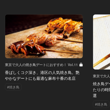
東京で大人の焼き鳥デートにおすすめ！ Vol.11
香ばしくコク深き、港区の人気焼き鳥。艶
東京で大人
やかなデートにも最適な麻布十番の名店
焼き鳥デ
#焼き鳥
たりの時
選
#焼き鳥