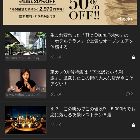
生まれ変わった「The Okura Tokyo」の
「ホテルテラス」で上質なオープンエアを
体感する
Vol.1
グルメ
ホテルでランチやアペを楽しもう！東京の名店へ
東カレ9月号特集は「下北沢という刺
激」。激変したこの街の大人な店が今こそ
アツい！
Vol.76
グルメ
21
東カレの素敵な大人に必要なこと
え？ この眺めでこの値段!? 5,000円でも
恋に落ちる夜景レストラン５選
グルメ