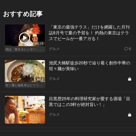
おすすめ記事
「東京の最強テラス」だけを網羅した月刊
誌8月号で夏の予習を！ 灼熱の東京はテラ
スでビールが一番アガる！
Vol.15
グルメ
6
雑誌「東京カレンダー」特集
池尻大橋駅徒歩20秒で辿り着く創作中華の
坦々麺が美味い
グルメ
Vol.2
担々麺と編集者はピリリと辛いほうがいい！
目黒歴25年の料理研究家が愛する酒場「目
黒ではこの3軒が絶対旨い！」
グルメ