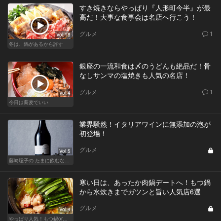
すき焼きならやっぱり『人形町今半』が最
高だ！大事な食事会は名店へ行こう！
グルメ
1
Vol.18
冬は、鍋があるから許す
銀座の一流和食は〆のうどんも絶品だ！骨
なしサンマの塩焼きも人気の名店！
グルメ
1
Vol.4
今日は蕎麦でいい
業界騒然！イタリアワインに無添加の泡が
初登場！
グルメ
Vol.5
藤崎聡子の たまに飲むなら、こんな泡
寒い日は、あったか肉鍋デートへ！もつ鍋
から水炊きまでガツンと旨い人気店6選
グルメ
Vol.4
やっぱり人気！もつ鍋or水炊き、どっちで飲もう？