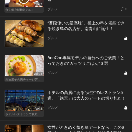
Vol.2
グルメ
2
永久保存版B級グルメ
“普段使いの最高峰”。極上の串を堪能でき
る焼き鳥の名店が、南青山に誕生！
グルメ
AneCan専属モデルの自分へのご褒美！と
っておきの“ガッツリごはん”３選
グルメ
Vol.24
高垣麗子の美チャージディナー
ホテルの高層にある“天空”のレストラン5
選。「絶景」は大人のデートの切り札だ！
グルメ
Vol.3
ホテルレストランで夜景デートはやっぱり盛り上がる
女性がときめく焼き鳥デートなら、この6