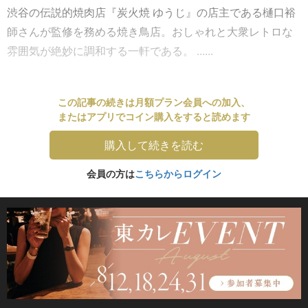
渋谷の伝説的焼肉店『炭火焼 ゆうじ』の店主である樋口裕
師さんが監修を務める焼き鳥店。おしゃれと大衆レトロな
雰囲気が絶妙に調和する一軒である。 ......
この記事の続きは月額プラン会員への加入、
またはアプリでコイン購入をすると読めます
購入して続きを読む
会員の方は
こちらからログイン