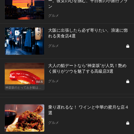
ー。彼女の心を掴む、平日夜の小旅行プラ
ン
グルメ
大阪に出張したら必ず寄りたい、浪速に惚
れる美食店4選
グルメ
大人の鮨デートなら“神楽坂”が人気！艶め
く握りがツウを魅了する高級店3選
グルメ
Vol.5
神楽坂のとっておき鮨は、ふたりだけの秘密
乗り遅れるな！ ワインと中華の蜜月な店４
選
グルメ