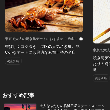
東京で大人の焼き鳥デートにおすすめ！ Vol.11
香ばしくコク深き、港区の人気焼き鳥。艶
東京で大人
やかなデートにも最適な麻布十番の名店
焼き鳥デ
#焼き鳥
たりの時
選
#焼き鳥
おすすめ記事
大人なふたりの横浜日帰りデートストーリ