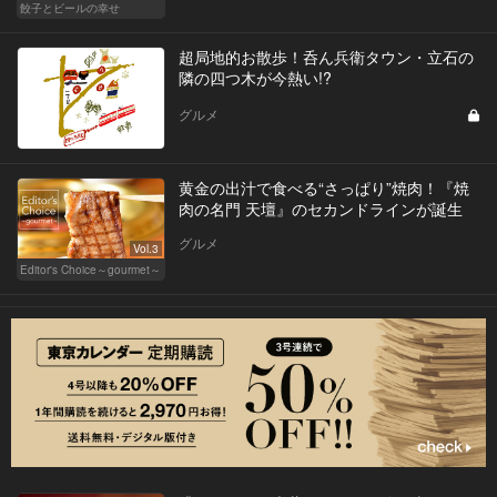
餃子とビールの幸せ
超局地的お散歩！呑ん兵衛タウン・立石の
隣の四つ木が今熱い!?
グルメ
黄金の出汁で食べる“さっぱり”焼肉！『焼
肉の名門 天壇』のセカンドラインが誕生
グルメ
Vol.3
Editor's Choice～gourmet～