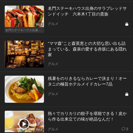
名門ステーキハウス出身のサラブレッドサ
ンドイッチ 六本木1丁目の貴族
グルメ
Vol.1
名門ステーキハウス出身「サラブレッドサンド」三強
“ママ森”こと森英恵との大切な思い出も詰
まっている。森泉の愛する赤坂にある隠れ
家
グルメ
残暑をのりきるならカレーで決まり！オー
タニの極旨ホテルメイドカレー7品
グルメ
熱々でカリカリの餃子を堪能できる！皮か
ら作る出来立ての味が絶品なんだ！
グルメ
3
Vol.2