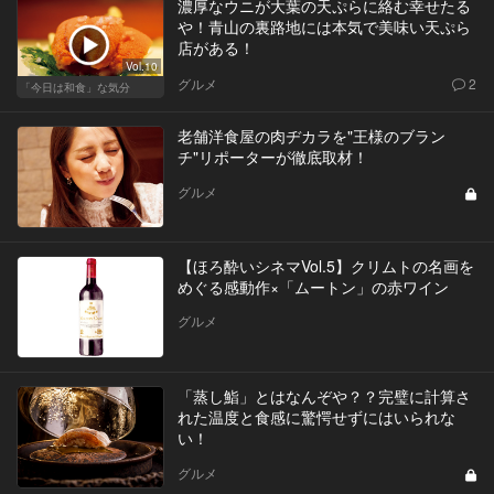
濃厚なウニが大葉の天ぷらに絡む幸せたる
や！青山の裏路地には本気で美味い天ぷら
店がある！
Vol.10
グルメ
2
「今日は和食」な気分
老舗洋食屋の肉ヂカラを"王様のブラン
チ"リポーターが徹底取材！
グルメ
【ほろ酔いシネマVol.5】クリムトの名画を
めぐる感動作×「ムートン」の赤ワイン
グルメ
「蒸し鮨」とはなんぞや？？完璧に計算さ
れた温度と食感に驚愕せずにはいられな
い！
グルメ