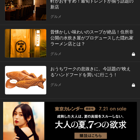
軒がおすすめ！最旬トレンドが揃う話題の
新店
グルメ
昔懐かしい味わいのスープが絶品！住所非
公開の水炊き屋がプロデュースした隠れ家
ラーメン店とは？
グルメ
おうちワークの息抜きに、今話題の“映え
る”ハンドフードを買いに行こう！
グルメ