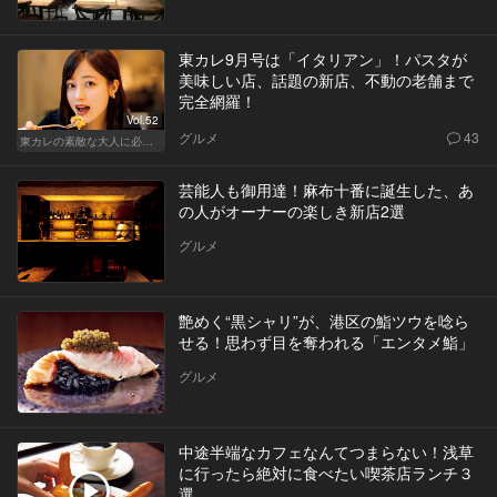
東カレ9月号は「イタリアン」！パスタが
美味しい店、話題の新店、不動の老舗まで
完全網羅！
Vol.52
グルメ
43
東カレの素敵な大人に必要なこと
芸能人も御用達！麻布十番に誕生した、あ
の人がオーナーの楽しき新店2選
グルメ
艶めく“黒シャリ”が、港区の鮨ツウを唸ら
せる！思わず目を奪われる「エンタメ鮨」
グルメ
中途半端なカフェなんてつまらない！浅草
に行ったら絶対に食べたい喫茶店ランチ３
選