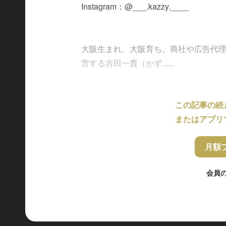
Instagram：@___.kazzy.____
大阪生まれ、大阪育ち。商社や広告代
営する吉田一貴（かず......
この記事の続
またはアプリ
月額
会員