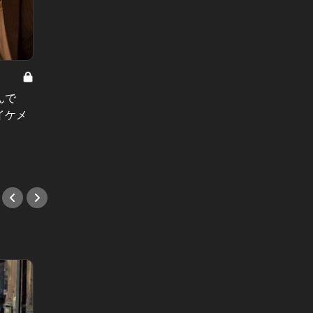
東カレ男子の恋愛相談室 Vol.9
東カレ男
んで
年収の高い経営者男子が、妻として
「彼女
イケメ
選ぶ女性の共通点とは
とした
取る、
#婚活
#婚活