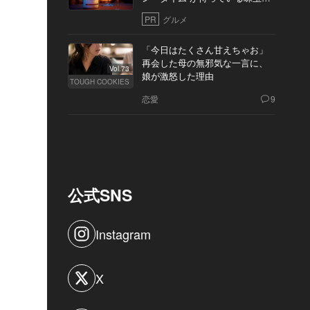
10軒
PR
グルメ
「今日はたくさん甘えちゃお」
再会した母の無邪気な一言に、
Vol.73
娘が激怒した理由
TOUGH COOKIES
恋愛
9
公式SNS
Instagram
X