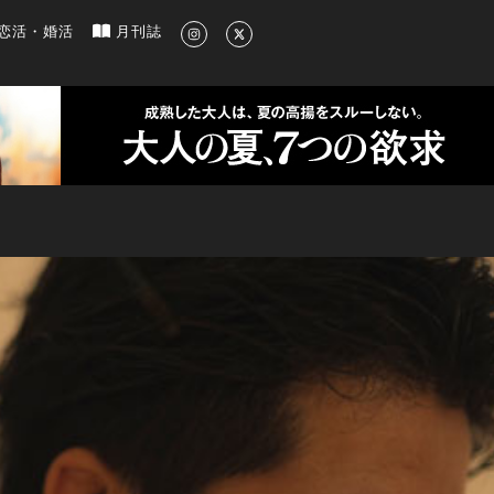
新のグルメ、洗練されたライフスタイル情報
恋活・婚活
月刊誌