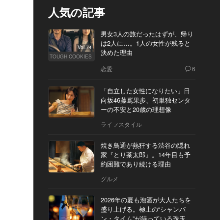
人気の記事
男女3人の旅だったはずが、帰り
は2人に…。1人の女性が残ると
Vol.74
決めた理由
TOUGH COOKIES
恋愛
6
「自立した女性になりたい」日
向坂46藤嶌果歩、初単独センタ
ーの不安と20歳の理想像
ライフスタイル
焼き鳥通が熱狂する渋谷の隠れ
家『とり茶太郎』。14年目も予
約困難であり続ける理由
グルメ
2026年の夏も泡酒が大人たちを
盛り上げる。極上の“シャンパ
ン・タイム”が待っている珠玉の