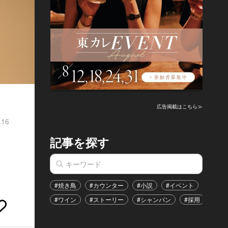
広告掲載はこちら≫
.16
記事を探す
#焼き鳥
#カウンター
#小説
#イベント
#港区
#ワイン
#ストーリー
#シャンパン
#採用
#恋