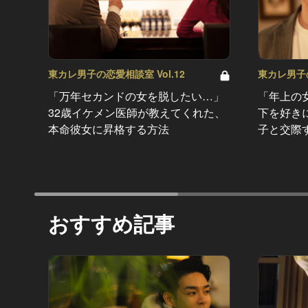
東カレ男子の恋愛相談室 Vol.12
東カレ男子の
「万年セカンドの女を脱したい…」
「年上の
32歳イケメン医師が教えてくれた、
下を好き
本命彼女に昇格する方法
子と交際
おすすめ記事