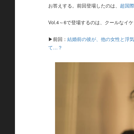
お答えする。前回登場したのは、
超国
Vol.4～6で登場するのは、クールな
▶前回：
結婚前の彼が、他の女性と浮
て…？