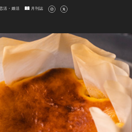
新のグルメ、洗練されたライフスタイル情報
恋活・婚活
月刊誌