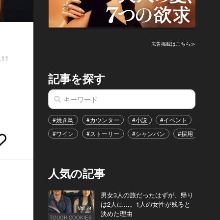
広告掲載はこちら≫
.11
記事を探す
#焼き鳥
#カウンター
#小説
#イベント
#港区
#ワイン
#ストーリー
#シャンパン
#採用
#恋
人気の記事
男女3人の旅だったはずが、帰り
は2人に…。1人の女性が残ると
Vol.74
決めた理由
TOUGH COOKIES