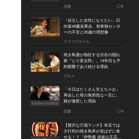
恋愛
6
「自立した女性になりたい」日
向坂46藤嶌果歩、初単独センタ
ーの不安と20歳の理想像
ライフスタイル
焼き鳥通が熱狂する渋谷の隠れ
家『とり茶太郎』。14年目も予
約困難であり続ける理由
グルメ
「今日はたくさん甘えちゃお」
再会した母の無邪気な一言に、
Vol.73
娘が激怒した理由
TOUGH COOKIES
恋愛
9
【贅沢な穴場ランチ】本店では
大行列の焼き鳥丼が並ばずに食
Vol.7
せる！？『伊勢廣 赤坂山王店』