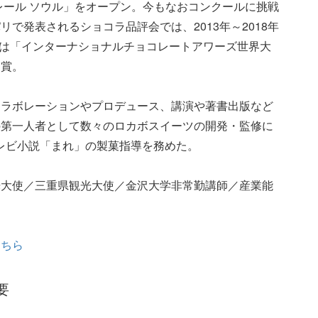
クレール ソウル」をオープン。今もなおコンクールに挑戦
で発表されるショコラ品評会では、2013年～2018年
年には「インターナショナルチョコレートアワーズ世界大
受賞。
コラボレーションやプロデュース、講演や著書出版など
の第一人者として数々のロカボスイーツの開発・監修に
テレビ小説「まれ」の製菓指導を務めた。
光大使／三重県観光大使／金沢大学非常勤講師／産業能
はこちら
要