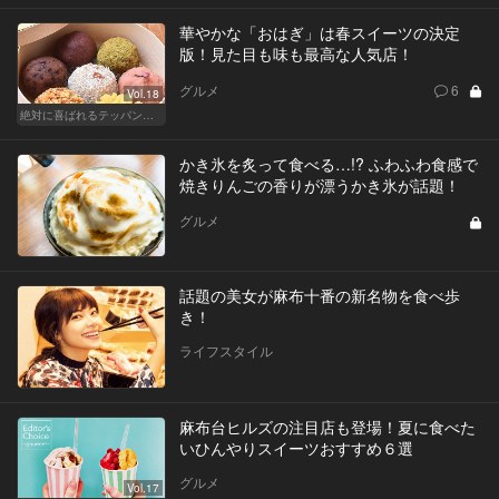
華やかな「おはぎ」は春スイーツの決定
版！見た目も味も最高な人気店！
グルメ
6
Vol.18
絶対に喜ばれるテッパン手土産
かき氷を炙って食べる…!? ふわふわ食感で
焼きりんごの香りが漂うかき氷が話題！
グルメ
話題の美女が麻布十番の新名物を食べ歩
き！
ライフスタイル
麻布台ヒルズの注目店も登場！夏に食べた
いひんやりスイーツおすすめ６選
グルメ
Vol.17