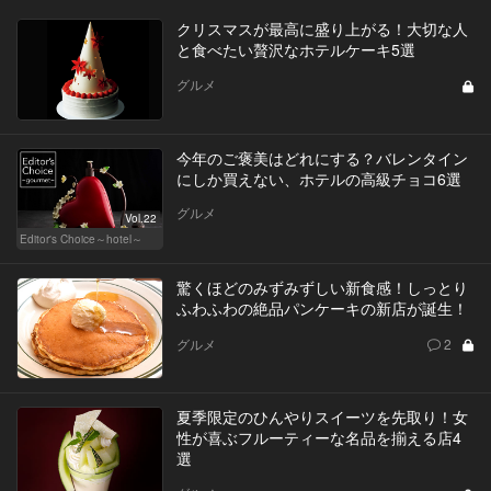
クリスマスが最高に盛り上がる！大切な人
と食べたい贅沢なホテルケーキ5選
グルメ
今年のご褒美はどれにする？バレンタイン
にしか買えない、ホテルの高級チョコ6選
グルメ
Vol.22
Editor's Choice～hotel～
驚くほどのみずみずしい新食感！しっとり
ふわふわの絶品パンケーキの新店が誕生！
グルメ
2
夏季限定のひんやりスイーツを先取り！女
性が喜ぶフルーティーな名品を揃える店4
選