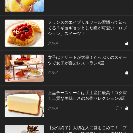
フランスのエイプリルフール習慣って知っ
てる？ギョギョッとした瞳が可愛い「ロブ
ション」スイーツ！
グルメ
女子はデザートが大事！たっぷりのスイー
ツで女子が喜ぶレストラン4選
グルメ
上品チーズケーキは手土産に最高！コク深
く上質な美味しさの名作セレクション6店
グルメ
1
【受付終了】大切な人に愛をこめて！「ブ
ッシュドノエル」でロマンティックなひと