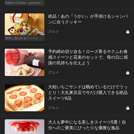
Editor's Choice～gourmet～
絶品！あの『うかい』が手掛けるシャンパ
ンに合うクッキー
グルメ
Vol.8
絶対に喜ばれるテッパン手土産
予約締め切り迫る！ローズ香るサクふわ食
感スイーツと花束のセットで、母の日に感
謝の気持ちを伝えよう
グルメ
大粒いちごサンドは眺めているだけでうっ
とり！大丸東京店で今だけ購入できる絶品
スイーツ6品
グルメ
大人も夢中になる美しきスイーツ5選！自
分へのご褒美にぴったりな優雅な逸品