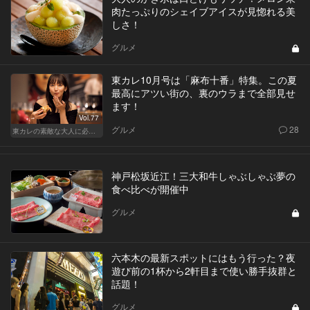
肉たっぷりのシェイブアイスが見惚れる美
しさ！
グルメ
東カレ10月号は「麻布十番」特集。この夏
最高にアツい街の、裏のウラまで全部見せ
ます！
Vol.77
グルメ
28
東カレの素敵な大人に必要なこと
神戸松坂近江！三大和牛しゃぶしゃぶ夢の
食べ比べが開催中
グルメ
六本木の最新スポットにはもう行った？夜
遊び前の1杯から2軒目まで使い勝手抜群と
話題！
グルメ