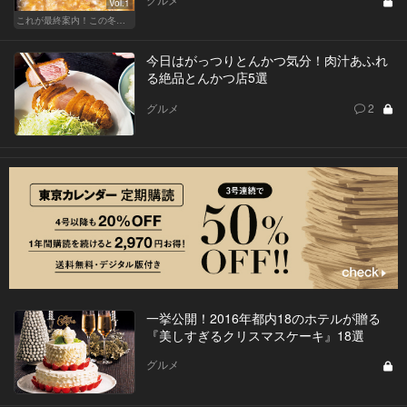
Vol.1
これが最終案内！この冬食べたい秘密の鍋
今日はがっつりとんかつ気分！肉汁あふれ
る絶品とんかつ店5選
グルメ
2
一挙公開！2016年都内18のホテルが贈る
『美しすぎるクリスマスケーキ』18選
グルメ