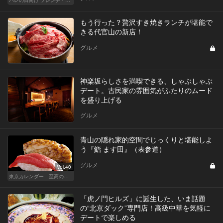
もう行った？贅沢すき焼きランチが堪能で
きる代官山の新店！
グルメ
神楽坂らしさを満喫できる、しゃぶしゃぶ
デート。古民家の雰囲気がふたりのムード
を盛り上げる
グルメ
青山の隠れ家的空間でじっくりと堪能しよ
う『鮨 ます田』（表参道）
グルメ
Vol.40
東京カレンダー 至高の名店シリーズ
「虎ノ門ヒルズ」に誕生した、いま話題
の“北京ダック”専門店！高級中華を気軽に
デートで楽しめる