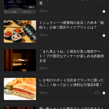
選
Vol.1
グルメ
東カレ推薦！ 今月の行くべき店
ミシュラン一つ星獲得の名店！六本木『鮨
由う』が放つ贅沢テイクアウトとは？
グルメ
「また来ようね」と彼女が喜ぶ個室デー
ト！プチ贅沢なディナーが楽しめる鉄板焼
き店
グルメ
いま旬のスポット日比谷でランチに困った
らここ！知っておくと便利な穴場店5選！
グルメ
1
寒い夜もホットな東京グルメで心温まる！