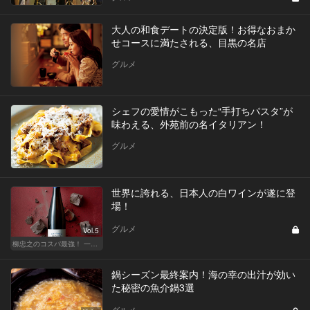
大人の和食デートの決定版！お得なおまか
せコースに満たされる、目黒の名店
グルメ
シェフの愛情がこもった“手打ちパスタ”が
味わえる、外苑前の名イタリアン！
グルメ
世界に誇れる、日本人の白ワインが遂に登
場！
グルメ
Vol.5
柳忠之のコスパ最強！ 一目おかれる、お値打ちワイン
鍋シーズン最終案内！海の幸の出汁が効い
た秘密の魚介鍋3選
グルメ