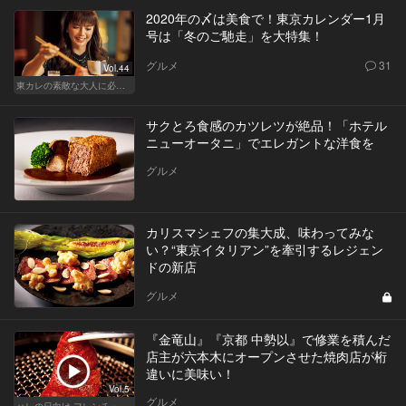
2020年の〆は美食で！東京カレンダー1月
号は「冬のご馳走」を大特集！
グルメ
31
Vol.44
東カレの素敵な大人に必要なこと
サクとろ食感のカツレツが絶品！「ホテル
ニューオータニ」でエレガントな洋食を
グルメ
カリスマシェフの集大成、味わってみな
い？“東京イタリアン”を牽引するレジェン
ドの新店
グルメ
『金竜山』『京都 中勢以』で修業を積んだ
店主が六本木にオープンさせた焼肉店が桁
違いに美味い！
Vol.5
グルメ
ハレの日向け フレンチ・高級店