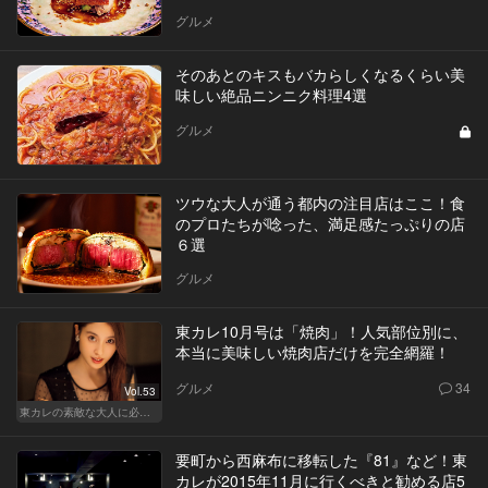
グルメ
そのあとのキスもバカらしくなるくらい美
味しい絶品ニンニク料理4選
グルメ
ツウな大人が通う都内の注目店はここ！食
のプロたちが唸った、満足感たっぷりの店
６選
グルメ
東カレ10月号は「焼肉」！人気部位別に、
本当に美味しい焼肉店だけを完全網羅！
グルメ
34
Vol.53
東カレの素敵な大人に必要なこと
要町から西麻布に移転した『81』など！東
カレが2015年11月に行くべきと勧める店5