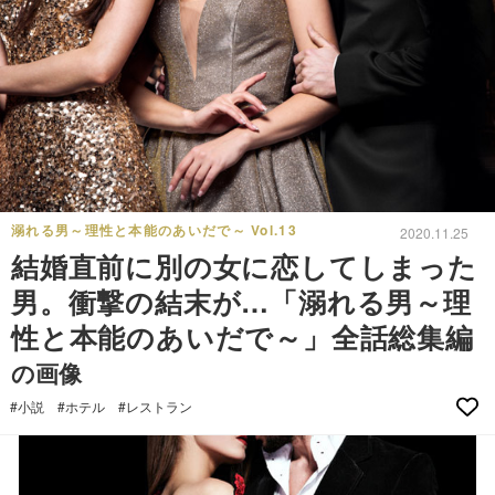
溺れる男～理性と本能のあいだで～ Vol.13
2020.11.25
結婚直前に別の女に恋してしまった
男。衝撃の結末が…「溺れる男～理
性と本能のあいだで～」全話総集編
の画像
#小説
#ホテル
#レストラン