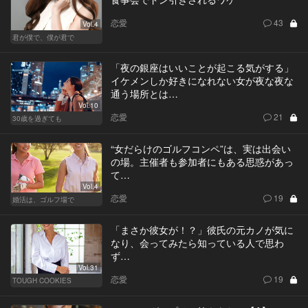
恋愛
43
Vol.4
君が僕で、僕が君で
「夜の銀座はいいことが起こる気がする」
イケメンしか好きになれない女が夜な夜な
通う場所とは…
Vol.10
恋愛
21
30歳を過ぎても
“女だらけのゴルフコンペ”は、実は出会い
の場。主催者も参加者にもある思惑があっ
て…
Vol.4
恋愛
19
婚活は、ゴルフ場で
「まさか彼女が！？」彼氏の元カノが気に
なり、会ってみたら知っている人で思わ
ず…
Vol.31
恋愛
19
TOUGH COOKIES