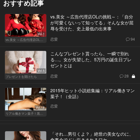
おすすめ記事
vs.美女 ～広告代理店OLの挑戦～：「自分
が可愛くないって知ってる」そんな女が屈
辱を受けた、史上最低の出来事
Vol.1
恋愛
94
vs.美女 ～広告代理店OLの挑戦～
こんなプレゼント貰ったら、一瞬で別れ
る…。女が失望した、5万円の誕生日プレ
ゼントとは
Vol.5
恋愛
28
プレゼントを開けたら
2015年ヒット小説総集編：リアル働きマン
葉子！（全話）
恋愛
Vol.18
リアル働きマン葉子！黒革の編集手帳 written by 内埜さくら
「それ…男引くよ？」絶世の美女なのに、
食事会でドン引きされるワケ