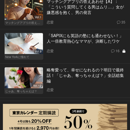
マッチングアプリの答えあわせ【A】：
「こういう質問してくる男はムリ…」女が
嫌悪感を抱く、男の発言
Vol.1
恋愛
35
マッチングアプリの答えあわせ【A】
「SAPIXにも英語の塾にも通わせない！」
人一倍教育熱心なママが、決断したワケ
恋愛
16
Vol.9
New Yorkに憧れて
略奪愛って、幸せになれるの？明日で最終
話！「じゃあ、奪っちゃえば？」全話総集
編
Vol.12
恋愛
じゃあ、奪っちゃえば？