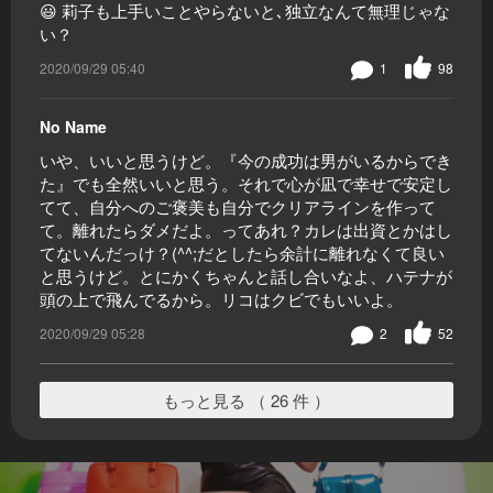
😃 莉子も上手いことやらないと､独立なんて無理じゃな
い？
2020/09/29 05:40
1
98
No Name
いや、いいと思うけど。『今の成功は男がいるからでき
た』でも全然いいと思う。それで心が凪で幸せで安定し
てて、自分へのご褒美も自分でクリアラインを作って
て。離れたらダメだよ。ってあれ？カレは出資とかはし
てないんだっけ？(^^;だとしたら余計に離れなくて良い
と思うけど。とにかくちゃんと話し合いなよ、ハテナが
頭の上で飛んでるから。リコはクビでもいいよ。
2020/09/29 05:28
2
52
もっと見る （ 26 件 ）