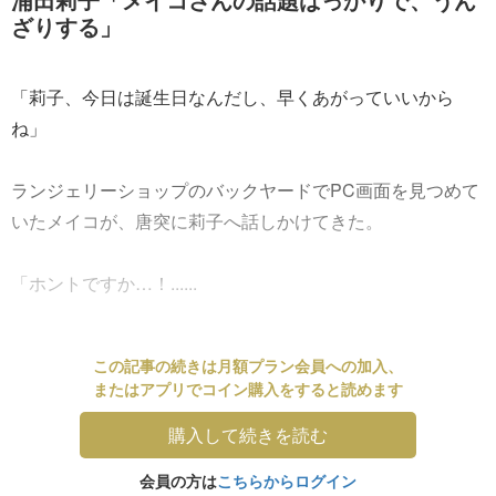
ざりする」
「莉子、今日は誕生日なんだし、早くあがっていいから
ね」
ランジェリーショップのバックヤードでPC画面を見つめて
いたメイコが、唐突に莉子へ話しかけてきた。
「ホントですか…！......
この記事の続きは月額プラン会員への加入、
またはアプリでコイン購入をすると読めます
購入して続きを読む
会員の方は
こちらからログイン