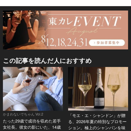
この記事を読んだ人におすすめ
かまわないでちゃん Vol.2
「モエ・エ・シャンドン」が贈
たった29歳で成功を収めた若手
る、2026年夏の特別なプロモー
女社長。彼女の影にいた、14歳
ション。極上のシャンパンを味