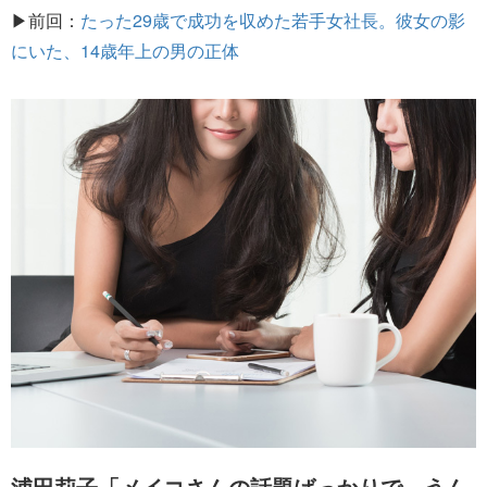
▶前回：
たった29歳で成功を収めた若手女社長。彼女の影
にいた、14歳年上の男の正体
浦田莉子「メイコさんの話題ばっかりで、うん