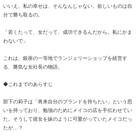
いいえ。私の幸せは、そんなんじゃない。欲しいものは自
分で勝ち取るの。
「若くたって、女だって、成功できるんだから。私にかま
わないで」
これは、銀座の一等地でランジェリーショップを経営す
る、勝気な女社長の物語。
◆これまでのあらすじ
部下の莉子は「将来自分のブランドを持ちたい」という思
いを持っており、勉強のためにメイコの店を手伝わせてい
た。そうして彼女を妹のように可愛がっていたメイコだっ
たが…？