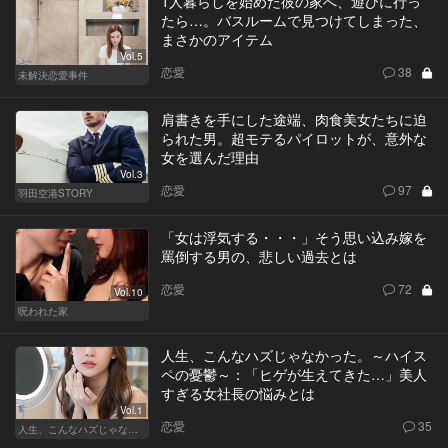
1人暮らしを始めた彼の家へ、遊びに行っ
たら…。バスルームで見つけてしまった、
まさかのアイテム
Vol.5
恋愛
38
未解決恋愛事件
肩書きを手にした途端、肉食美女たちに迫
られた男。超モテるパイロットが、意外な
女を選んだ理由
Vol.3
恋愛
97
羽田空港STORY
「女は浮気する・・・」そう思い込み嫁を
罵倒する男の、悲しい過去とは
恋愛
72
Vol.10
呪われた家
人生、こんなハズじゃなかった。～ハイス
ペの憂鬱～：「ヒゲが生えてきた…」美人
すぎる女社長の悩みとは
Vol.1
恋愛
35
人生、こんなハズじゃなかった。～ハイスペの憂鬱～