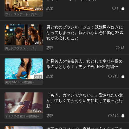
恋愛
1
Vol.3
ファーストデート・女の採点表
男と女のブランルージュ：既婚男を好きに
なってしまった。報われない恋に悩む27歳
女が決心したこと
Vol.1
恋愛
13
男と女のブランルージュ
外見美人or性格美人。女として幸せを掴め
るのはどちら？：男女のAorB~出題編〜
恋愛
213
Vol.4
男女のAorB〜出題編〜
「もう、ガマンできない…」愛されたい女
が、忙しくて会えない男に対して取った行
動
Vol.89
恋愛
219
オトナの恋愛論～宿題編～
港区のタワマンで、突然ママ友から無視さ