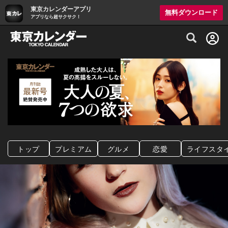
東京カレンダーアプリ
無料ダウンロード
アプリなら超サクサク！
グルメ情報・プレミアムレストラン予約サイト
トップ
プレミアム
グルメ
恋愛
ライフスタ