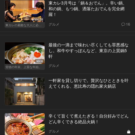
東カレ3月号は「鍋＆おでん」。辛い鍋、
和の鍋、もつ鍋、洒落たおでんを完全網
羅！
Vol.58
グルメ
16
東カレの素敵な大人に必要なこと
最後の一滴まで味わい尽くしても罪悪感な
し。和牛やすっぽんなど、東京の上質鍋5
軒
Vol.6
グルメ
背徳の年末、上質な年始。
一軒家を貸し切りで。贅沢なひとときを叶
えてくれる、恵比寿の隠れ家火鍋店
辛くて旨くて煮えたぎる！自分好みでどん
どん辛くできる絶品火鍋！
グルメ