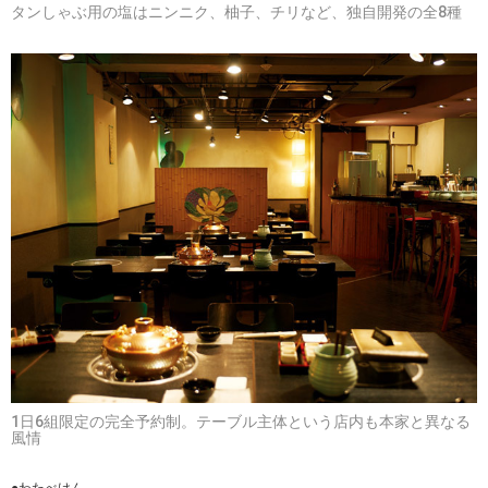
タンしゃぶ用の塩はニンニク、柚子、チリなど、独自開発の全8種
1日6組限定の完全予約制。テーブル主体という店内も本家と異なる
風情
●わたべけん