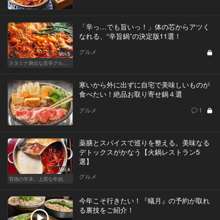
「辛っ…でも旨いっ！」体の芯からアツく
なれる、“辛旨鍋”の決定版11選！
グルメ
Vol.5
スタミナ満点な旨辛グルメが旨い！東京の人気店へ
寒いから外に出ずに自宅で美味しいものが
食べたい！絶品お取り寄せ鍋４選
グルメ
1
薬膳とスパイスで巡りを整える。美味なる
デトックスがかなう【火鍋レストラン5
選】
Vol.4
グルメ
背徳の年末、上質な年始。
今年こそ行きたい！『蟻月』の予約が取れ
る裏技をご紹介！