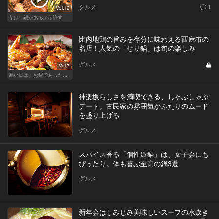
グルメ
1
Vol.12
冬は、鍋があるから許す
比内地鶏の旨みを存分に味わえる西麻布の
名店！人気の「せり鍋」は旬の楽しみ
グルメ
Vol.7
寒い日は、お鍋であったかデート！東京の名店へ
神楽坂らしさを満喫できる、しゃぶしゃぶ
デート。古民家の雰囲気がふたりのムード
を盛り上げる
グルメ
スパイス香る「個性派鍋」は、女子会にも
ぴったり。体も喜ぶ至高の鍋3選
グルメ
新年会はしみじみ美味しいスープの水炊き