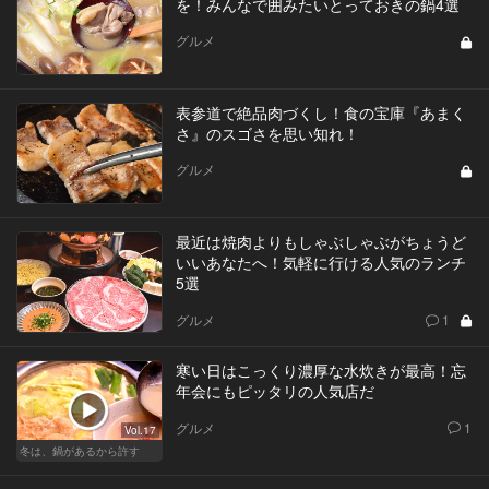
を！みんなで囲みたいとっておきの鍋4選
グルメ
表参道で絶品肉づくし！食の宝庫『あまく
さ』のスゴさを思い知れ！
グルメ
最近は焼肉よりもしゃぶしゃぶがちょうど
いいあなたへ！気軽に行ける人気のランチ
5選
グルメ
1
寒い日はこっくり濃厚な水炊きが最高！忘
年会にもピッタリの人気店だ
グルメ
1
Vol.17
冬は、鍋があるから許す