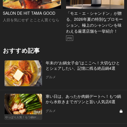
SALON DE HIT TAMA GOOD
「モエ・エ・シャンドン」が贈
る、2026年夏の特別なプロモー
人目を気にせず とことん寛ぐなら
ション。極上のシャンパンを味
わえる厳選店舗を一挙紹介！
PR
おすすめ記事
年末の“お鍋女子会”はここへ！大切なひと
とシェアしたい、記憶に残る絶品鍋4選
グルメ
寒い日は、あったか肉鍋デートへ！もつ鍋
から水炊きまでガツンと旨い人気店6選
グルメ
Vol.4
やっぱり人気！もつ鍋or水炊き、どっちで飲もう？