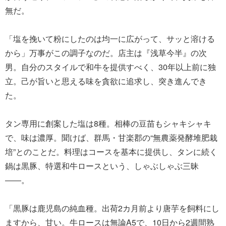
無だ。
「塩を挽いて粉にしたのは均一に広がって、サッと溶ける
から」万事がこの調子なのだ。店主は『浅草今半』の次
男。自分のスタイルで和牛を提供すべく、30年以上前に独
立。己が旨いと思える味を貪欲に追求し、突き進んでき
た。
タン専用に創案した塩は8種。相棒の豆苗もシャキシャキ
で、味は濃厚。聞けば、群馬・甘楽郡の“無農薬発酵堆肥栽
培”とのことだ。料理はコースを基本に提供し、タンに続く
鍋は黒豚、特選和牛ロースという、しゃぶしゃぶ三昧
――。
「黒豚は鹿児島の純血種。出荷2カ月前より唐芋を飼料にし
ますから、甘い。牛ロースは無論A5で、10日から2週間熟