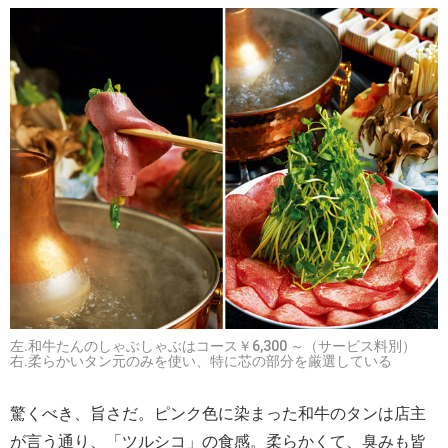
左.和牛たんのしゃぶしゃぶはコース￥6,300 ～（サービス料別）
右.柔らかいタン元のみを使い、特に芯の部分を厳選している
驚くべき、旨さだ。ピンク色に染まった和牛のタンは店主
が言う通り、「ツルシコ」の食感。柔らかくて、臭みも皆