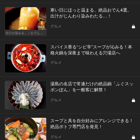
寒い日にほっと温まる、絶品おでん4選。
出汁がじんわり染みわたる…！
グルメ
Vol.5
出汁が染みる…！おでんが恋しい季節
スパイス香る“シビ辛”スープが沁みる！本
格火鍋を深夜まで味わえる穴場店へ
グルメ
湯島の名店で常連だけの絶品鍋「ふぐスッ
ポンぽん」を一般客に解禁！
グルメ
スープと具を自分好みにアレンジできる！
絶品ポトフ専門店を発見！
グルメ