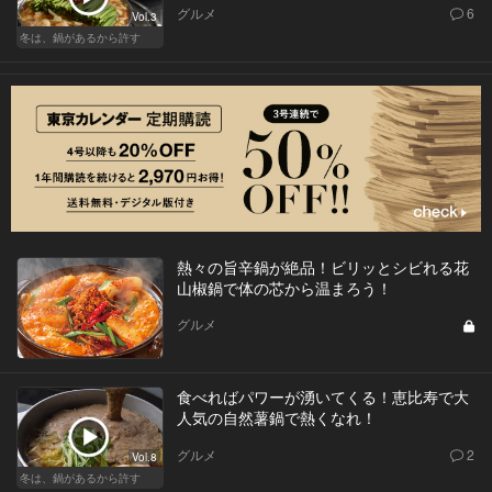
グルメ
6
Vol.3
冬は、鍋があるから許す
熱々の旨辛鍋が絶品！ビリッとシビれる花
山椒鍋で体の芯から温まろう！
グルメ
食べればパワーが湧いてくる！恵比寿で大
人気の自然薯鍋で熱くなれ！
グルメ
2
Vol.8
冬は、鍋があるから許す