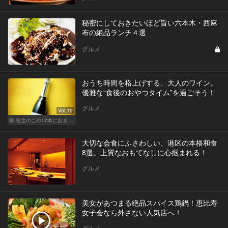
秘密にしておきたいほど旨い六本木・西麻
布の絶品ランチ４選
グルメ
おうち時間を格上げする、大人のワイン。
優雅な“食後のおやつタイム”を過ごそう！
グルメ
Vol.19
柳 忠之のこの12本におまかせ
大切な会食にふさわしい、港区の本格和食
8選。上質なおもてなしに心掴まれる！
グルメ
美女があつまる絶品スパイス鶏鍋！恵比寿
女子会なら外さない人気店へ！
グルメ