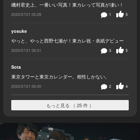
磯村君史上、一番いい写真！東カレって写真が凄い！
2020/07/21 05:28
1
5
yosuke
やっと、やっと西野七瀬が！東カレ祝・表紙デビュー
2020/07/21 06:31
3
5
Sota
東京タワーと東京カレンダー。相性しかない。
2020/07/21 06:30
2
4
もっと見る （ 25 件 ）