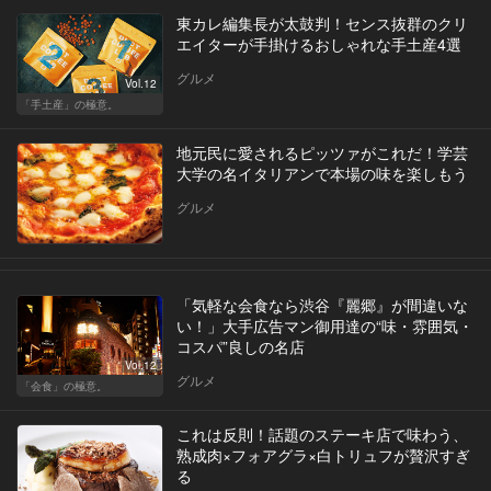
東カレ編集長が太鼓判！センス抜群のクリ
エイターが手掛けるおしゃれな手土産4選
グルメ
Vol.12
「手土産」の極意。
地元民に愛されるピッツァがこれだ！学芸
大学の名イタリアンで本場の味を楽しもう
グルメ
「気軽な会食なら渋谷『麗郷』が間違いな
い！」大手広告マン御用達の“味・雰囲気・
コスパ”良しの名店
Vol.12
グルメ
「会食」の極意。
これは反則！話題のステーキ店で味わう、
熟成肉×フォアグラ×白トリュフが贅沢すぎ
る