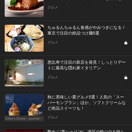
グルメ
ちゅるんちゅるん食感がやみつきになる！
東京で注目の絶品つけ麺5選
グルメ
恵比寿で注目の新店を発見！しっとりデー
トに最高な隠れ家イタリアン
グルメ
秋に美味しい栗グルメ5選！人気の「スー
パーモンブラン」ほか、ソフトクリームな
ど絶品スイーツも！
Vol.20
グルメ
Editor's Choice～gourmet～
艶めく“黒シャリ”が、港区の鮨ツウを唸ら