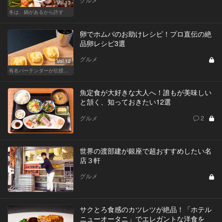
Vol.13
冬は、鍋があるから許す
卵でホムパのお助けレシピ！プロ直伝の絶
品卵レシピ3選
グルメ
Vol.12
有名バーテンダーが伝授する簡単つまみレシピ
魚定食が大好きな大人へ！誰もが美味しい
と頷く、知っておきたい12選
グルメ
2
世界の渡部建が銀座で超おすすめしたい名
店３軒
グルメ
サクとろ食感のカツレツが絶品！「ホテル
ニューオータニ」でエレガントな洋食を