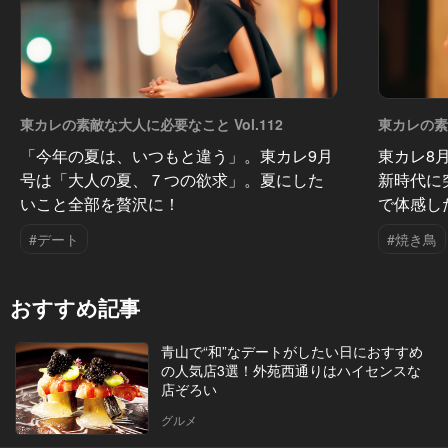
東カレの素敵な大人に必要なこと Vol.112
東カレの素敵
「今年の夏は、いつもと違う」。東カレ9月
東カレ8
号は「大人の夏、７つの欲求」。夏にした
新時代に
いこと全部を贅沢に！
で体感し
#デート
#焼き鳥
おすすめ記事
青山で“和”なデートがしたい日におすすめ
の人気店3選！外苑西通りはハイセンスな
店ぞろい
グルメ