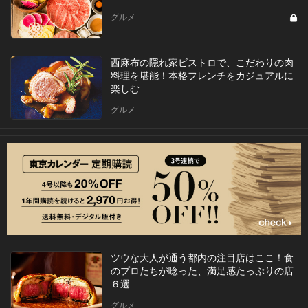
グルメ
西麻布の隠れ家ビストロで、こだわりの肉
料理を堪能！本格フレンチをカジュアルに
楽しむ
グルメ
ツウな大人が通う都内の注目店はここ！食
のプロたちが唸った、満足感たっぷりの店
６選
グルメ