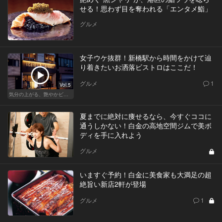
せる！思わず目を奪われる「エンタメ鮨」
グルメ
女子ウケ抜群！新橋駅から時間をかけて辿
り着きたいお洒落ビストロはここだ！
グルメ
1
Vol.5
気分の上がる、艶やかビストロ
夏までに絶対に痩せるなら、今すぐココに
通うしかない！白金の高地空間ジムで美ボ
ディを手に入れよう
グルメ
いますぐ予約！白金に美食家も大満足の超
絶旨い新店2軒が登場
グルメ
1