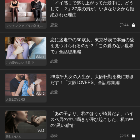
「イイ感じで盛り上がってた最中に、どう
して…？」37歳の男が、いきなり女から拒
絶された理由
Vol.11
恋愛
44
マッチングアプリの答えあわせ【Q】
恋に迷走中の30歳女。東京砂漠で本当の愛
を見つけられるのか？「この愛のない世界
で」全話総集編
Vol.11
恋愛
この愛のない世界で
28歳平凡女の人生が、大阪転勤を機に動き
だす！「大阪LOVERS」全話総集編
恋愛
Vol.12
大阪LOVERS
「あの子より、君のほうが綺麗だよ」ハイ
スペ男の甘い囁きが呼び起こした、私の中
の“黒い感情”
Vol.3
恋愛
98
美しいひと