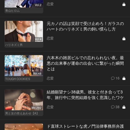
恋愛
Vol.2
青山ヒロム
元カノの話は笑顔で受け止めろ！ガラスの
ハートのハリネズミ男の飼い慣らし方
恋愛
Vol.4
ハリネズミ男
六本木の雑居ビルでの忘れられない夜。最
悪の出来事が運命の出会いに繋がった瞬間
とは
Vol.48
恋愛
16
TOUGH COOKIES
結婚願望ナシ38歳男。彼女と付き合って3
年、旅行中に突然結婚を強く意識したワケ
恋愛
38
Vol.292
男と女の答えあわせ【A】
ド直球ストレートな虎ノ門法律事務所弁護