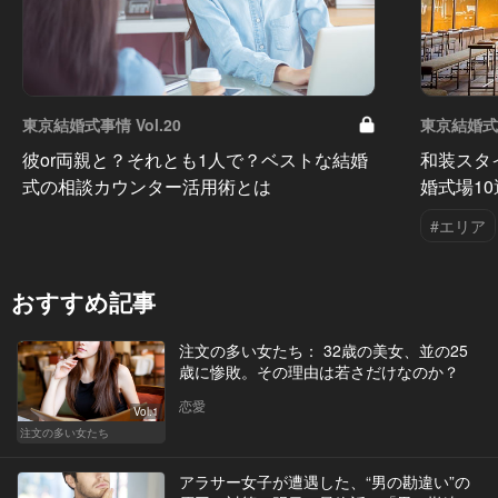
東京結婚式事情 Vol.20
東京結婚式事
彼or両親と？それとも1人で？ベストな結婚
和装スタ
式の相談カウンター活用術とは
婚式場10
#エリア
おすすめ記事
注文の多い女たち： 32歳の美女、並の25
歳に惨敗。その理由は若さだけなのか？
恋愛
Vol.1
注文の多い女たち
アラサー女子が遭遇した、“男の勘違い”の