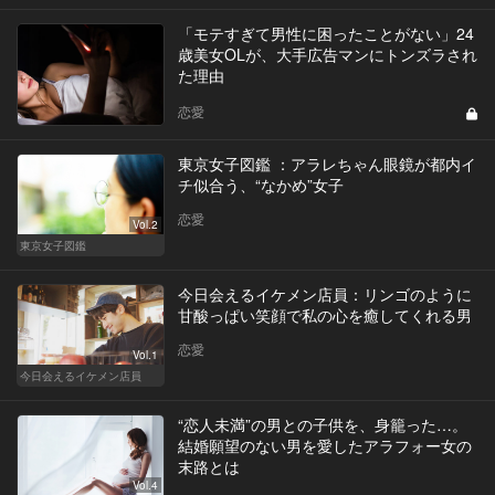
「モテすぎて男性に困ったことがない」24
歳美女OLが、大手広告マンにトンズラされ
た理由
恋愛
東京女子図鑑 ：アラレちゃん眼鏡が都内イ
チ似合う、“なかめ”女子
恋愛
Vol.2
東京女子図鑑
今日会えるイケメン店員：リンゴのように
甘酸っぱい笑顔で私の心を癒してくれる男
恋愛
Vol.1
今日会えるイケメン店員
“恋人未満”の男との子供を、身籠った…。
結婚願望のない男を愛したアラフォー女の
末路とは
Vol.4