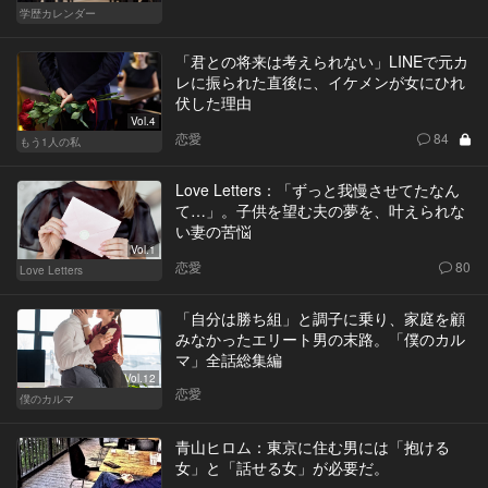
学歴カレンダー
「君との将来は考えられない」LINEで元カ
レに振られた直後に、イケメンが女にひれ
伏した理由
Vol.4
恋愛
84
もう1人の私
Love Letters：「ずっと我慢させてたなん
て…」。子供を望む夫の夢を、叶えられな
い妻の苦悩
Vol.1
恋愛
80
Love Letters
「自分は勝ち組」と調子に乗り、家庭を顧
みなかったエリート男の末路。「僕のカル
マ」全話総集編
Vol.12
恋愛
僕のカルマ
青山ヒロム：東京に住む男には「抱ける
女」と「話せる女」が必要だ。