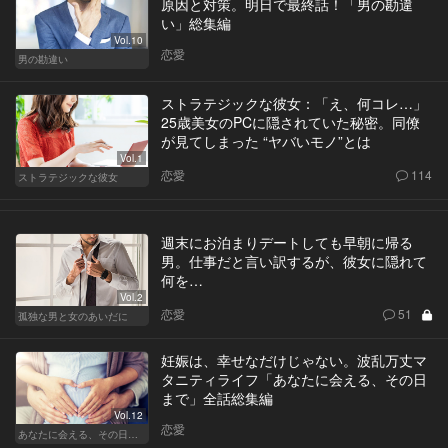
原因と対策。明日で最終話！「男の勘違
い」総集編
Vol.10
恋愛
男の勘違い
ストラテジックな彼女：「え、何コレ…」
25歳美女のPCに隠されていた秘密。同僚
が見てしまった “ヤバいモノ”とは
Vol.1
恋愛
114
ストラテジックな彼女
週末にお泊まりデートしても早朝に帰る
男。仕事だと言い訳するが、彼女に隠れて
何を…
Vol.2
恋愛
51
孤独な男と女のあいだに
妊娠は、幸せなだけじゃない。波乱万丈マ
タニティライフ「あなたに会える、その日
まで」全話総集編
Vol.12
恋愛
あなたに会える、その日まで