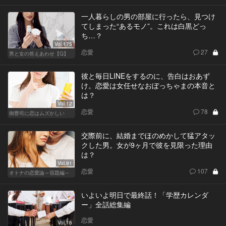
一人暮らしの男の部屋に行ったら、見つけ
てしまった“あるモノ”。これは白黒どっ
ち…？
Vol.175
恋愛
27
男と女の答えあわせ【Q】
彼と毎日LINEをするのに、告白はおあず
け。恋愛は女任せなおぼっちゃまの本音と
は？
Vol.12
恋愛
78
御曹司に恋はムズかしい
交際前に、結婚までほのめかして猛アタッ
クした男。女が9ヶ月で彼を見限った理由
は？
Vol.91
恋愛
107
オトナの恋愛論～宿題編～
いよいよ明日で最終話！「学歴カレンダ
ー」全話総集編
恋愛
Vol.16