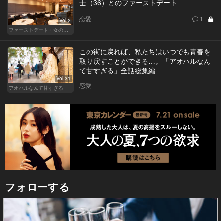
士（36）とのファーストデート
恋愛
1
Vol.2
ファーストデート・女の採点表
この街に戻れば、私たちはいつでも青春を
取り戻すことができる…。「アオハルなん
て甘すぎる」全話総集編
Vol.31
恋愛
アオハルなんて甘すぎる
フォローする