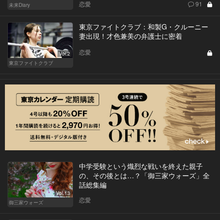
恋愛
91
未来Diary
東京ファイトクラブ：和製G・クルーニー
妻出現！才色兼美の弁護士に密着
恋愛
Vol.2
東京ファイトクラブ
中学受験という熾烈な戦いを終えた親子
の、その後とは…？「御三家ウォーズ」全
話総集編
Vol.13
恋愛
御三家ウォーズ