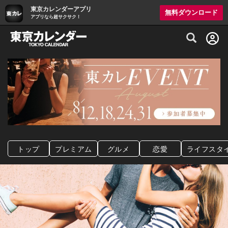
東京カレンダーアプリ
無料ダウンロード
アプリなら超サクサク！
グルメ情報・プレミアムレストラン予約サイト
トップ
プレミアム
グルメ
恋愛
ライフスタ