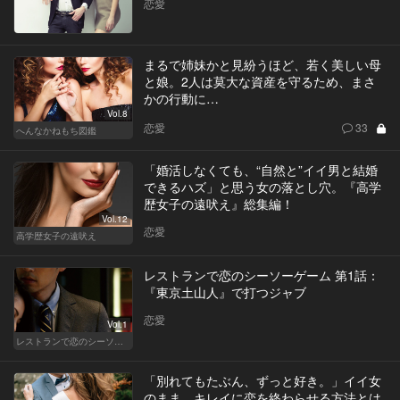
恋愛
まるで姉妹かと見紛うほど、若く美しい母
と娘。2人は莫大な資産を守るため、まさ
かの行動に…
Vol.8
恋愛
33
へんなかねもち図鑑
「婚活しなくても、“自然と”イイ男と結婚
できるハズ」と思う女の落とし穴。『高学
歴女子の遠吠え』総集編！
Vol.12
恋愛
高学歴女子の遠吠え
レストランで恋のシーソーゲーム 第1話：
『東京土山人』で打つジャブ
恋愛
Vol.1
レストランで恋のシーソーゲーム（MAN）
「別れてもたぶん、ずっと好き。」イイ女
のまま、キレイに恋を終わらせる方法とは