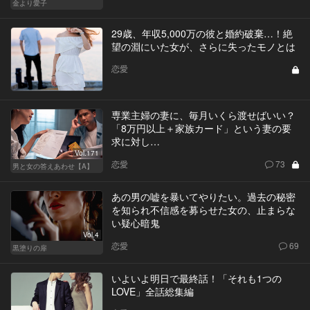
金より愛子
29歳、年収5,000万の彼と婚約破棄…！絶
望の淵にいた女が、さらに失ったモノとは
恋愛
専業主婦の妻に、毎月いくら渡せばいい？
「8万円以上＋家族カード」という妻の要
求に対し…
Vol.171
恋愛
73
男と女の答えあわせ【A】
あの男の嘘を暴いてやりたい。過去の秘密
を知られ不信感を募らせた女の、止まらな
い疑心暗鬼
Vol.4
恋愛
69
黒塗りの扉
いよいよ明日で最終話！「それも1つの
LOVE」全話総集編