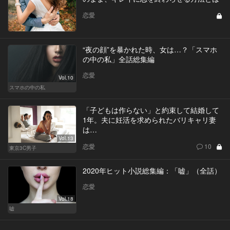
恋愛
“夜の顔”を暴かれた時、女は…？「スマホ
の中の私」全話総集編
恋愛
Vol.10
スマホの中の私
「子どもは作らない」と約束して結婚して
1年。夫に妊活を求められたバリキャリ妻
は…
Vol.13
恋愛
10
東京3C男子
2020年ヒット小説総集編：「嘘」（全話）
恋愛
Vol.18
嘘