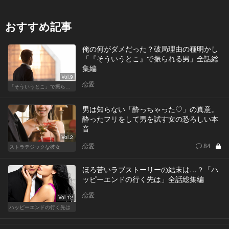
おすすめ記事
俺の何がダメだった？破局理由の種明かし
「『そういうとこ』で振られる男」全話総
集編
Vol.9
恋愛
「そういうとこ」で振られる男
男は知らない「酔っちゃった♡」の真意。
酔ったフリをして男を試す女の恐ろしい本
音
Vol.2
恋愛
84
ストラテジックな彼女
ほろ苦いラブストーリーの結末は…？「ハ
ッピーエンドの行く先は」全話総集編
恋愛
Vol.12
ハッピーエンドの行く先は