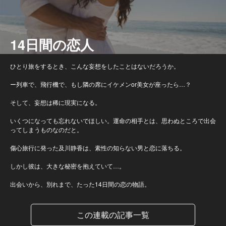
14日間の恋人
ひとり旅をするとき、こんな妄想をしたことはないだろうか。
ー列車で、飛行機で、もし隣の席にイケメンor美女が座ったら…？
そして、妄想は稀に現実になる。
いくつになっても忘れないでほしい。運命の相手とは、思わぬところで出会
ってしまうものなのだと。
傷心旅行に発った及川静香は、素性の知らない男と恋に落ちる。
しかし彼は、大きな秘密を抱えていて…。
出会いから、別れまで、たった14日間の恋の物語。
この連載の記事一覧