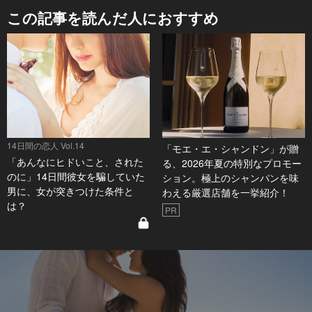
この記事を読んだ人におすすめ
14日間の恋人 Vol.14
「モエ・エ・シャンドン」が贈
「あんなにヒドいこと、された
る、2026年夏の特別なプロモー
のに」14日間彼女を騙していた
ション。極上のシャンパンを味
男に、女が突きつけた条件と
わえる厳選店舗を一挙紹介！
は？
PR