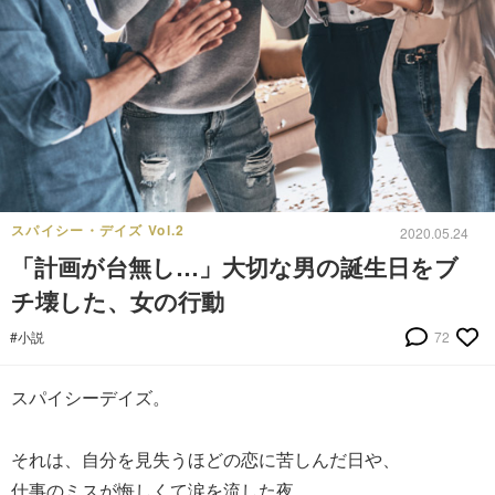
スパイシー・デイズ Vol.2
2020.05.24
「計画が台無し…」大切な男の誕生日をブ
チ壊した、女の行動
#小説
72
スパイシーデイズ。
それは、自分を見失うほどの恋に苦しんだ日や、
仕事のミスが悔しくて涙を流した夜、