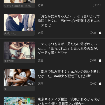
Vol.1
恋愛
110
シアワセの最適解～世帯年収3,600万の夫婦～
「おなかに赤ちゃんが…」そう言いかけて
撤回した女に、男が告げた衝撃すぎるニュ
ースとは
Vol.10
恋愛
36
夫婦、2人。
モテてるつもりが、男たちに遊ばれてい
た…。「落ちぶれた」と言われる美女が、
ダサ男を選んだワケ
Vol.16
恋愛
99
美女失脚
「部屋で飲み直す？」元カレの誘いを断れ
なかった、34歳女が翌朝下した決断
恋愛
67
Vol.8
嘘
東京ネイティブ物語：渋谷があるから僕が
いる 〜俳優・前川泰之の場合〜