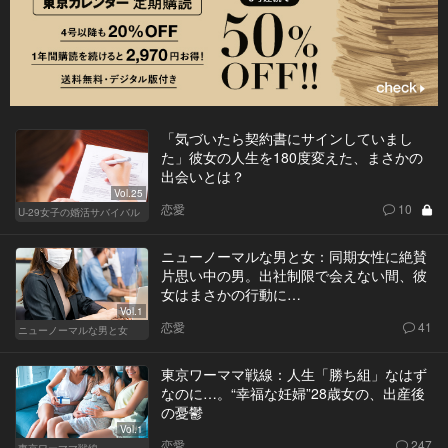
「気づいたら契約書にサインしていまし
た」彼女の人生を180度変えた、まさかの
出会いとは？
Vol.25
恋愛
10
U-29女子の婚活サバイバル
ニューノーマルな男と女：同期女性に絶賛
片思い中の男。出社制限で会えない間、彼
女はまさかの行動に…
Vol.1
恋愛
41
ニューノーマルな男と女
東京ワーママ戦線：人生「勝ち組」なはず
なのに…。“幸福な妊婦”28歳女の、出産後
の憂鬱
Vol.1
恋愛
247
東京ワーママ戦線