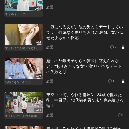
恋愛
Vol.1
東京ネイティブ
「気になる女が、他の男ともデートしてい
て…」何気なく探りを入れた瞬間、女が見
せたまさかの反応
Vol.4
恋愛
73
女といるのが向いてない
意中の外銀男子からの質問に答えられな
い。“ありきたりな女”が陥りがちなデート
の失敗とは
Vol.7
恋愛
132
結婚できない私たち
東京いい街、やれる部屋3：24歳で憧れた
街、中目黒。40代独身男が未だ住み続ける
理由
Vol.1
恋愛
2
東京いい街、やれる部屋3
春の風に吹かれて：大学卒業7年で差が歴