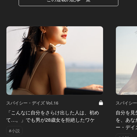
スパイシー・デイズ Vol.16
スパイシー・
「こんなに自分をさらけ出した人は、初め
自分を見
て…。」でも男が28歳女を拒絶したワケ
を、あな
ー・デイ
#小説