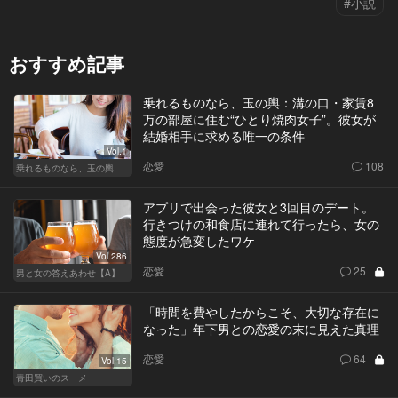
#小説
おすすめ記事
乗れるものなら、玉の輿：溝の口・家賃8
万の部屋に住む“ひとり焼肉女子”。彼女が
結婚相手に求める唯一の条件
Vol.1
恋愛
108
乗れるものなら、玉の輿
アプリで出会った彼女と3回目のデート。
行きつけの和食店に連れて行ったら、女の
態度が急変したワケ
Vol.286
恋愛
25
男と女の答えあわせ【A】
「時間を費やしたからこそ、大切な存在に
なった」年下男との恋愛の末に見えた真理
恋愛
64
Vol.15
青田買いのスゝメ