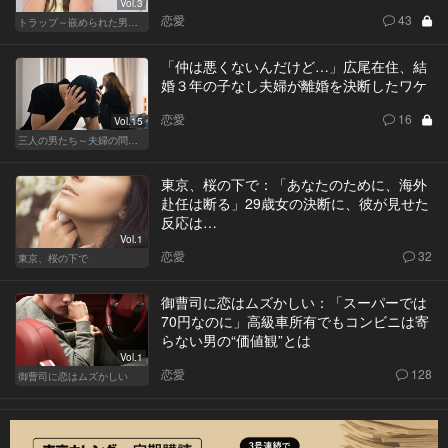
Vol.3
恋愛
43
トラップ～嵌められた男と女～
「仲は悪くないんだけど…」広尾在住、結
婚３年の子なし夫婦が離婚を決断したワケ
恋愛
16
Vol.15
三人の男たち～夫婦の問題～
東京、桜の下で：「あなたのために、海外
赴任は断る」29歳女の決断に、彼が見せた
反応は…
Vol.1
恋愛
32
東京、桜の下で
御曹司に恋はムズかしい：「スーパーでは
70円なのに」高級車所有でもコンビニは寄
らない男の“価値観”とは
Vol.1
恋愛
128
御曹司に恋はムズかしい