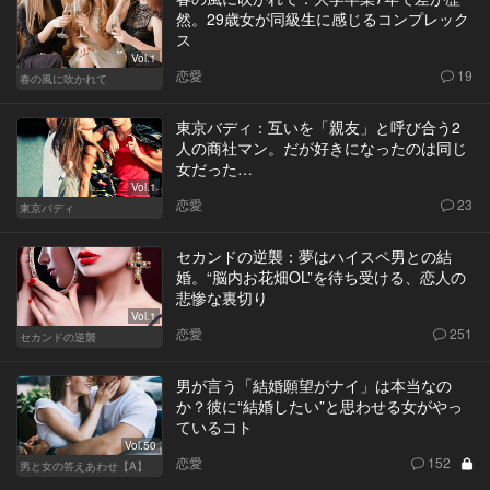
然。29歳女が同級生に感じるコンプレック
ス
Vol.1
恋愛
19
春の風に吹かれて
東京バディ：互いを「親友」と呼び合う2
人の商社マン。だが好きになったのは同じ
女だった…
Vol.1
恋愛
23
東京バディ
セカンドの逆襲：夢はハイスペ男との結
婚。“脳内お花畑OL”を待ち受ける、恋人の
悲惨な裏切り
Vol.1
恋愛
251
セカンドの逆襲
男が言う「結婚願望がナイ」は本当なの
か？彼に“結婚したい”と思わせる女がやっ
ているコト
Vol.50
恋愛
152
男と女の答えあわせ【A】