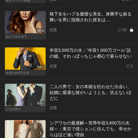
格下女をハブる傲慢な美女。身勝手な振る
舞いを男に指摘された彼女は…
恋愛
55
Vol.6
あのコはやめて
年収3,000万の夫：”年収1,000万ゴール”説
の嘘。それっぽっちじゃ都心で暮らせない
恋愛
3
Vol.1
年収3,000万の夫
二人の男で：女の本能を狂わせた出会い。
結婚に最適な彼がいようとも、抗えないほ
どに
Vol.1
恋愛
二人の男で
シアワセの最適解～世帯年収3,600万の夫
婦～：東京で億ションに住んでも、幸せか
らはほど遠い理由