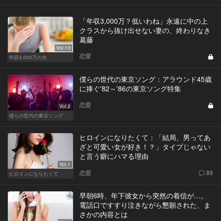
「年収3,000万？低いわね」永遠に中の上
クラスから抜け出せない妻の、終わりなき
葛藤
Vol.13
恋愛
年収3,000万の夫
僕らの世代の東京ソング：アラウンド45歳
に捧ぐ'82～'86の東京ソング特集
恋愛
Vol.2
僕らの世代の東京ソング
ヒロインになりたくて：「結局、男ってあ
ざと可愛い女が好き！？」タイプじゃない
と言う癖にハマる理由
Vol.1
恋愛
88
ヒロインになりたくて
早朝6時、年下彼女から突然の着信が…。
電話口ですすり泣きながら懇願された、ま
さかの内容とは