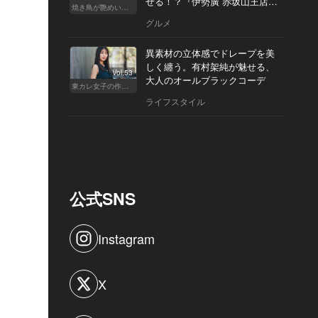
せる！？『伊勢廣 赤坂山王店』
焼き鳥が艶めいてきた
へ
グルメ
異素材の立体感でドレープを美
しく纏う。有村架純が魅せる、
Vol.53
大人のオールブラックコーデ
東カレ女子の作り方
ライフスタイル
公式SNS
Instagram
X