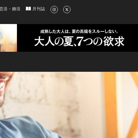
新のグルメ、洗練されたライフスタイル情報
恋活・婚活
月刊誌