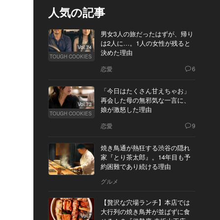
人気の記事
男女3人の旅だったはずが、帰り
は2人に…。1人の女性が残ると
Vol.74
決めた理由
TOUGH COOKIES
恋愛
6
「今日はたくさん甘えちゃお」
再会した母の無邪気な一言に、
Vol.73
娘が激怒した理由
TOUGH COOKIES
恋愛
9
焼き鳥通が熱狂する渋谷の隠れ
家『とり茶太郎』。14年目も予
約困難であり続ける理由
グルメ
【贅沢な穴場ランチ】本店では
大行列の焼き鳥丼が並ばずに食
Vol.7