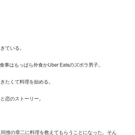
てきている。
事はもっぱら外食かUber Eatsのズボラ男子。
引きたくて料理を始める。
理と恋のストーリー。
に同僚の章二に料理を教えてもらうことになった。そん