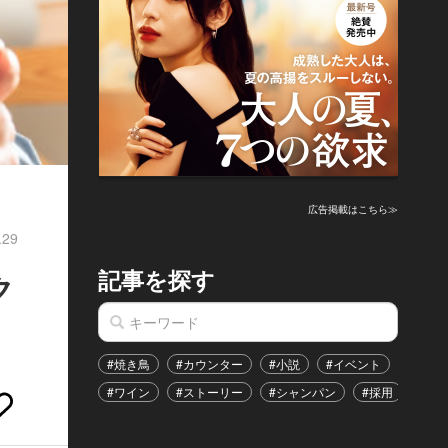
広告掲載はこちら≫
.29
記事を探す
ク
#焼き鳥
#カウンター
#小説
#イベント
#港区
#ワイン
#ストーリー
#シャンパン
#採用
#恋