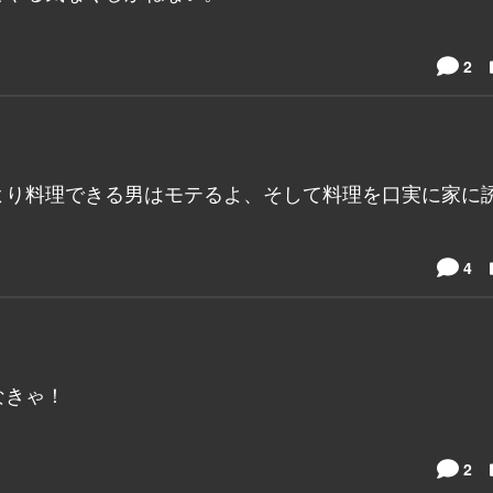
2
より料理できる男はモテるよ、そして料理を口実に家に
4
なきゃ！
2