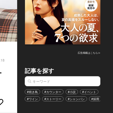
広告掲載はこちら≫
.18
記事を探す
ー
#焼き鳥
#カウンター
#小説
#イベント
#港区
#ワイン
#ストーリー
#シャンパン
#採用
#恋