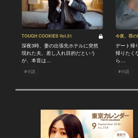
TOUGH COOKIES Vol.51
今夜、罪の味を
深夜3時、妻の出張先ホテルに突然
デート帰
現れた夫。差し入れ目的だという
帰りたく
が、本音は…
ら…
#小説
#小説