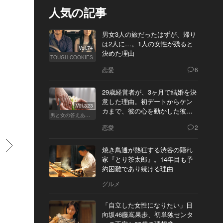
人気の記事
男女3人の旅だったはずが、帰り
は2人に…。1人の女性が残ると
Vol.74
決めた理由
TOUGH COOKIES
恋愛
6
29歳経営者が、3ヶ月で結婚を決
意した理由。初デートからケン
Vol.323
カまで、彼の心を動かした彼女
男と女の答えあわせ【Q】
の態度とは
恋愛
2
すすむ
焼き鳥通が熱狂する渋谷の隠れ
家『とり茶太郎』。14年目も予
約困難であり続ける理由
グルメ
「自立した女性になりたい」日
向坂46藤嶌果歩、初単独センタ