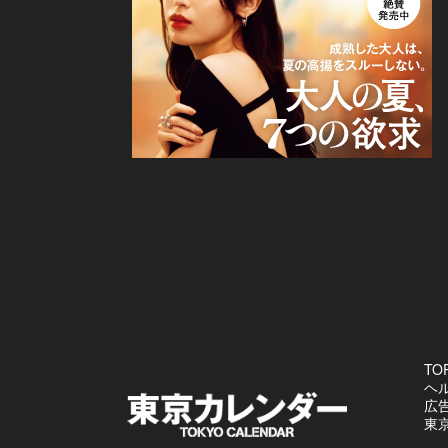
TO
ヘ
広
東