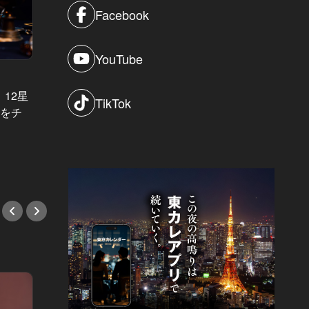
Facebook
YouTube
崖っぷち結婚相談所 Vol.9
LINEの
】12星
崖っぷち結婚相談所：感情的な女
デート
TikTok
勢をチ
に、「ルールズ」の実践は難しい？
は、翌
中途半端な試みは、失敗の元
LINE
#キャリア
#友達