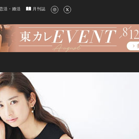
新のグルメ、洗練されたライフスタイル情報
恋活・婚活
月刊誌