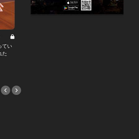
8
男と女の答えあわせ【A】 Vol.308
ってい
結婚願望ゼロだった27歳男性が、交
れた
際2年で突然プロポーズ。彼の心が
変わった“理由”とは
#小説