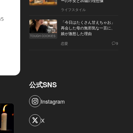
ーの不安と20歳の理想像
ライフスタイル
/5
「今日はたくさん甘えちゃお」
再会した母の無邪気な一言に、
Vol.73
娘が激怒した理由
TOUGH COOKIES
恋愛
9
公式SNS
Instagram
X