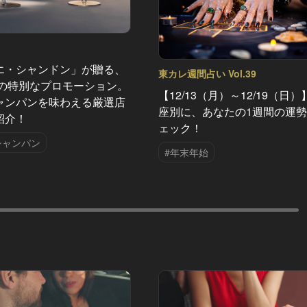
エ・シャンドン」が贈る、
東カレ週間占い Vol.39
夏の特別なプロモーション。
【12/13（月）～12/19（日）
ャンパンを味わえる厳選店
座別に、あなたの1週間の運
紹介！
ェック！
シャンパン
#年末年始